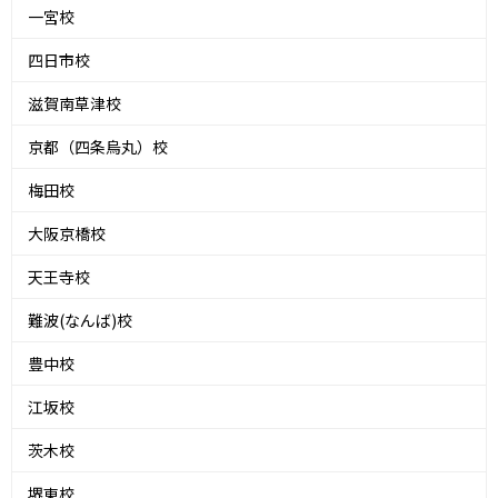
一宮校
四日市校
滋賀南草津校
京都（四条烏丸）校
梅田校
大阪京橋校
天王寺校
難波(なんば)校
豊中校
江坂校
茨木校
堺東校