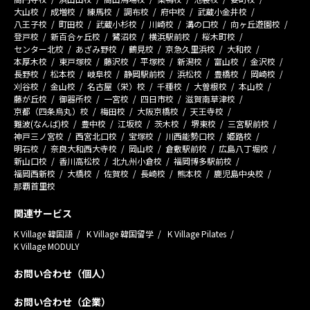
大山校
成増校
練馬校
調布校
府中校
武蔵小金井校
八王子校
町田校
武蔵小杉校
川崎校
溝の口校
向ヶ丘遊園校
登戸校
新百合ヶ丘校
鷺沼校
横浜駅前校
桜木町校
センター北校
あざみ野校
鶴見校
京急久里浜校
大和校
本厚木校
東戸塚校
藤沢校
平塚校
新潟校
富山校
金沢校
長野校
松本校
岐阜校
静岡駅前校
浜松校
豊橋校
岡崎校
刈谷校
金山校
名古屋（栄）校
千種校
大曽根校
本山校
藤が丘校
御器所校
一宮校
四日市校
滋賀南草津校
京都（四条烏丸）校
梅田校
大阪京橋校
天王寺校
難波(なんば)校
豊中校
江坂校
茨木校
堺東校
三宮駅前校
神戸三ノ宮校
西宮北口校
宝塚校
川西能勢口校
姫路校
明石校
奈良大和西大寺校
岡山校
倉敷駅前校
広島八丁堀校
新山口校
香川高松校
北九州小倉校
福岡博多駅前校
福岡西新校
大橋校
佐賀校
長崎校
熊本校
鹿児島中央校
那覇首里校
関連サービス
K Village 韓国語
K Village 韓国留学
K Village Pilates
K Village MODULY
お問い合わせ（個人）
お問い合わせ（企業）