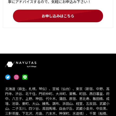
寧にアドバイスするので、気軽にお申込み下さい！
お申し込みはこちら
北海道（麻生、札幌、琴似）、宮城（仙台）、東京（新宿、中野、高
円寺、渋谷、北千住、門前仲町、大井町、巣鴨、町田、西日暮里、府
中、八王子、上野、神田、代々木、蒲田、原宿、恵比寿、飯田橋、成
増、池袋、要町、大山、練馬、調布、浜田山、経堂、五反田、武蔵小
山、二子玉川、四ツ谷、高田馬場、自由が丘、武蔵小金井、中目黒、
三軒茶屋、下北沢、月島、六本木、神保町、水道橋）、千葉（船橋、