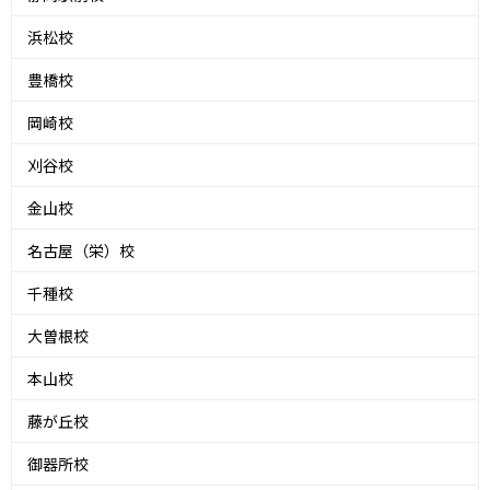
浜松校
豊橋校
岡崎校
刈谷校
金山校
名古屋（栄）校
千種校
大曽根校
本山校
藤が丘校
御器所校