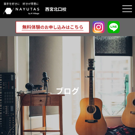
苦手を好きに 好きが得意に
togg
西宮北口校
navi
ブログ