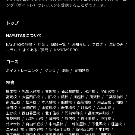
ング（ボイトレ）のレッスンを受講することができます。
トップ
NAYUTASについて
NAYUTASの特徴
料金
講師一覧
お知らせ
ブログ
生徒の声
コラム
よくあるご質問
NAYUTAS PRO
コース
ボイストレーニング
ダンス
楽器
動画制作
校舎
麻生校
札幌大通校
琴似校
仙台駅前校
水戸校
宇都宮校
高崎校
大宮西口校
川口校
蕨校
川越校
所沢校
千葉駅前校
南流山校
松戸校
本八幡校
船橋校
西船橋校
津田沼校
柏校
神田校
神保町校
水道橋校
飯田橋校
月島校
六本木校
上野校
西日暮里校
北千住校
門前仲町校
品川大井町校
五反田校
武蔵小山校
蒲田校
原宿校
恵比寿校
渋谷校
代々木校
自由が丘校
中目黒校
三軒茶屋校
下北沢校
経堂校
二子玉川校
四ツ谷校
新宿三丁目校
新宿西口校
中野校
高円寺校
浜田山校
高田馬場校
巣鴨校
池袋校
要町校