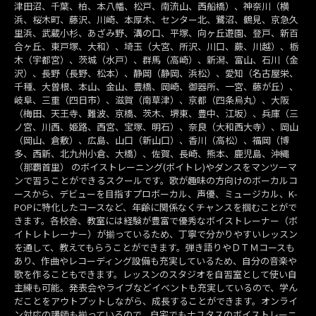
津田沼、千葉、柏、本八幡、松戸、南流山、西船橋）、神奈川（横
浜、桜木町、藤沢、川崎、本厚木、センター北、鷺沼、鶴見、京急久
里浜、武蔵小杉、あざみ野、溝の口、平塚、向ヶ丘遊園、登戸、新百
合ヶ丘、東戸塚、大和）、埼玉（大宮、所沢、川口、蕨、川越）、栃
木（宇都宮）、茨城（水戸）、群馬（高崎）、新潟、富山、石川（金
沢）、長野（長野、松本）、静岡（静岡、浜松）、愛知（名古屋栄、
千種、大曽根、本山、金山、豊橋、岡崎、御器所、一宮、藤が丘）、
岐阜、三重（四日市）、滋賀（南草津）、京都（四条烏丸）、大阪
（梅田、天王寺、難波、京橋、茨木、堺東、豊中、江坂）、兵庫（三
ノ宮、川西、姫路、西宮、宝塚、明石）、奈良（大和西大寺）、岡山
（岡山、倉敷）、広島、山口（新山口）、香川（高松）、福岡（博
多、西新、北九州小倉、大橋）、佐賀、長崎、熊本、鹿児島、沖縄
（那覇首里） のボイストレーニング(ボイトレ)やダンスをマンツーマ
ンで習うことができるスクールです。歌が趣味の方向けのボーカルコ
ースから、デビューを目指すプロボーカル、声優、ミュージカル、K-
POPに特化したコースなど、年齢に関係なくチャンスを掴むことがで
きます。各校舎、教室には経験が豊富で優秀なボイストレーナー（ボ
イトレトレーナー）が揃っているため、丁寧で分かりやすいレッスン
を通して、教えてもらうことができます。弾き語りやＤＴＭコースも
あり、作曲やレコーディング設備も充実しているため、自分の音楽や
歌を作ることもできます。レッスンのスタジオを自習室として使い自
主練も可能。発表会やライブなどイベントも充実しているので、学ん
だことをアウトプットしながら、成長することができます。オンライ
ン対応の講師も揃っているので、自宅でもナユタスのボイストレーニ