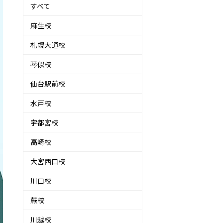
すべて
麻生校
札幌大通校
琴似校
仙台駅前校
水戸校
宇都宮校
高崎校
大宮西口校
川口校
蕨校
川越校