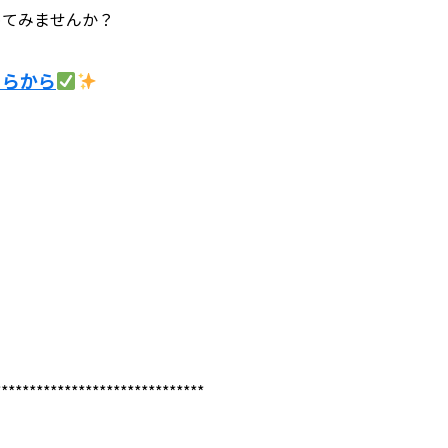
めてみませんか？
ちらから
******************************