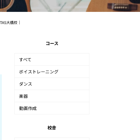
TAS大橋校｜
コース
すべて
ボイストレーニング
ダンス
楽器
動画作成
校舎