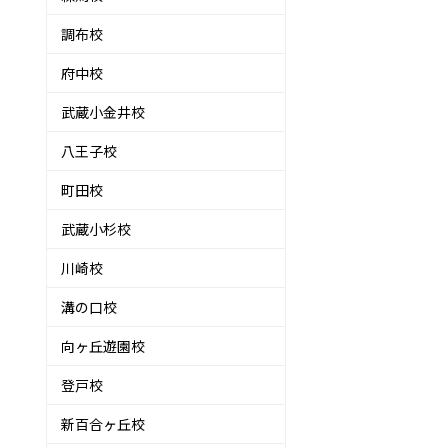
調布校
府中校
武蔵小金井校
八王子校
町田校
武蔵小杉校
川崎校
溝の口校
向ヶ丘遊園校
登戸校
新百合ヶ丘校