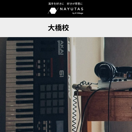
苦手を好きに 好きが得意に
大橋校