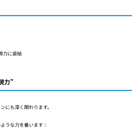
得力に直結
現力”
ョンにも深く関わります。
のような力を養います：