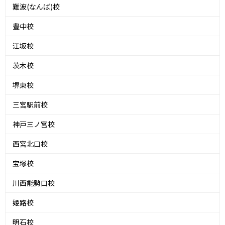
難波(なんば)校
豊中校
江坂校
茨木校
堺東校
三宮駅前校
神戸三ノ宮校
西宮北口校
宝塚校
川西能勢口校
姫路校
明石校