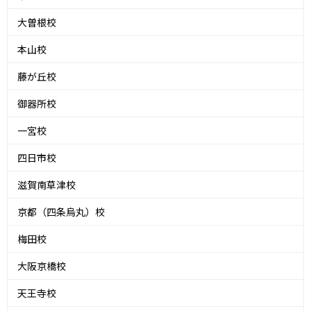
大曽根校
本山校
藤が丘校
御器所校
一宮校
四日市校
滋賀南草津校
京都（四条烏丸）校
梅田校
大阪京橋校
天王寺校