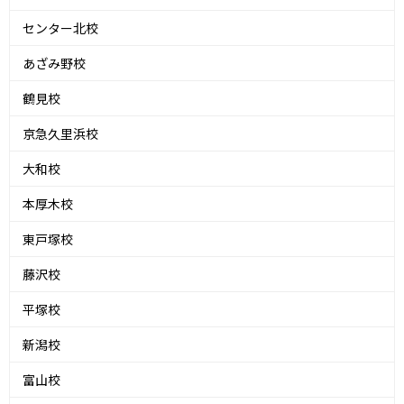
センター北校
あざみ野校
鶴見校
京急久里浜校
大和校
本厚木校
東戸塚校
藤沢校
平塚校
新潟校
富山校