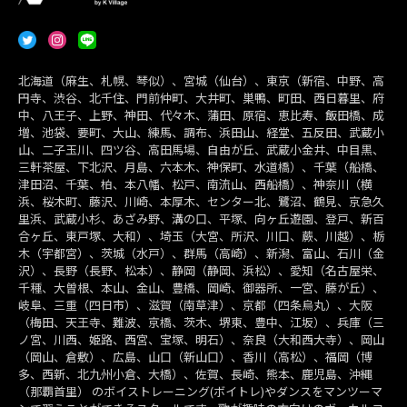
北海道（麻生、札幌、琴似）、宮城（仙台）、東京（新宿、中野、高
円寺、渋谷、北千住、門前仲町、大井町、巣鴨、町田、西日暮里、府
中、八王子、上野、神田、代々木、蒲田、原宿、恵比寿、飯田橋、成
増、池袋、要町、大山、練馬、調布、浜田山、経堂、五反田、武蔵小
山、二子玉川、四ツ谷、高田馬場、自由が丘、武蔵小金井、中目黒、
三軒茶屋、下北沢、月島、六本木、神保町、水道橋）、千葉（船橋、
津田沼、千葉、柏、本八幡、松戸、南流山、西船橋）、神奈川（横
浜、桜木町、藤沢、川崎、本厚木、センター北、鷺沼、鶴見、京急久
里浜、武蔵小杉、あざみ野、溝の口、平塚、向ヶ丘遊園、登戸、新百
合ヶ丘、東戸塚、大和）、埼玉（大宮、所沢、川口、蕨、川越）、栃
木（宇都宮）、茨城（水戸）、群馬（高崎）、新潟、富山、石川（金
沢）、長野（長野、松本）、静岡（静岡、浜松）、愛知（名古屋栄、
千種、大曽根、本山、金山、豊橋、岡崎、御器所、一宮、藤が丘）、
岐阜、三重（四日市）、滋賀（南草津）、京都（四条烏丸）、大阪
（梅田、天王寺、難波、京橋、茨木、堺東、豊中、江坂）、兵庫（三
ノ宮、川西、姫路、西宮、宝塚、明石）、奈良（大和西大寺）、岡山
（岡山、倉敷）、広島、山口（新山口）、香川（高松）、福岡（博
多、西新、北九州小倉、大橋）、佐賀、長崎、熊本、鹿児島、沖縄
（那覇首里） のボイストレーニング(ボイトレ)やダンスをマンツーマ