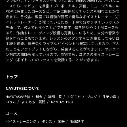
ンで習うことができるスクールです。歌が趣味の方向けのボーカルコ
ースから、デビューを目指すプロボーカル、声優、ミュージカル、K-
POPに特化したコースなど、年齢に関係なくチャンスを掴むことがで
きます。各校舎、教室には経験が豊富で優秀なボイストレーナー（ボ
イトレトレーナー）が揃っているため、丁寧で分かりやすいレッスン
を通して、教えてもらうことができます。弾き語りやＤＴＭコースも
あり、作曲やレコーディング設備も充実しているため、自分の音楽や
歌を作ることもできます。レッスンのスタジオを自習室として使い自
主練も可能。発表会やライブなどイベントも充実しているので、学ん
だことをアウトプットしながら、成長することができます。オンライ
ン対応の講師も揃っているので、自宅でもナユタスのボイストレーニ
ング（ボイトレ）のレッスンを受講することができます。
トップ
NAYUTASについて
NAYUTASの特徴
料金
講師一覧
お知らせ
ブログ
生徒の声
コラム
よくあるご質問
NAYUTAS PRO
コース
ボイストレーニング
ダンス
楽器
動画制作