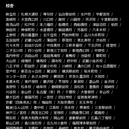
校舎
麻生校
札幌大通校
琴似校
仙台駅前校
水戸校
宇都宮校
高崎校
大宮西口校
川口校
蕨校
川越校
所沢校
千葉駅前校
南流山校
松戸校
本八幡校
船橋校
西船橋校
津田沼校
柏校
神田校
神保町校
水道橋校
飯田橋校
月島校
六本木校
上野校
西日暮里校
北千住校
門前仲町校
品川大井町校
五反田校
武蔵小山校
蒲田校
原宿校
恵比寿校
渋谷校
代々木校
自由が丘校
中目黒校
三軒茶屋校
下北沢校
経堂校
二子玉川校
四ツ谷校
新宿三丁目校
新宿西口校
中野校
高円寺校
浜田山校
高田馬場校
巣鴨校
池袋校
要町校
大山校
成増校
練馬校
調布校
府中校
武蔵小金井校
八王子校
町田校
武蔵小杉校
川崎校
溝の口校
向ヶ丘遊園校
登戸校
新百合ヶ丘校
鷺沼校
横浜駅前校
桜木町校
センター北校
あざみ野校
鶴見校
京急久里浜校
大和校
本厚木校
東戸塚校
藤沢校
平塚校
新潟校
富山校
金沢校
長野校
松本校
岐阜校
静岡駅前校
浜松校
豊橋校
岡崎校
刈谷校
金山校
名古屋（栄）校
千種校
大曽根校
本山校
藤が丘校
御器所校
一宮校
四日市校
滋賀南草津校
京都（四条烏丸）校
梅田校
大阪京橋校
天王寺校
難波(なんば)校
豊中校
江坂校
茨木校
堺東校
三宮駅前校
神戸三ノ宮校
西宮北口校
宝塚校
川西能勢口校
姫路校
明石校
奈良大和西大寺校
岡山校
倉敷駅前校
広島八丁堀校
新山口校
香川高松校
北九州小倉校
福岡博多駅前校
福岡西新校
大橋校
佐賀校
長崎校
熊本校
鹿児島中央校