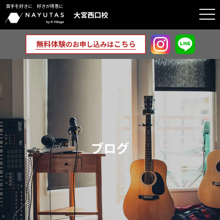
苦手を好きに 好きが得意に
togg
大宮西口校
navi
ブログ