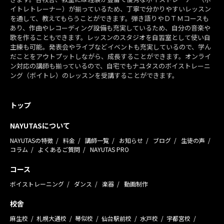
イトレトレーナー）が揃っているため、丁寧で分かりやすいレッスン
を通して、教えてもらうことができます。弾き語りやＤＴＭコースも
あり、作曲やレコーディング設備も充実しているため、自分の音楽や
歌を作ることもできます。レッスンのスタジオを自習室として使い自
主練も可能。発表会やライブなどイベントも充実しているので、学ん
だことをアウトプットしながら、成長することができます。オンライ
ン対応の講師も揃っているので、自宅でもナユタスのボイストレーニ
ング（ボイトレ）のレッスンを受講することができます。
トップ
NAYUTASについて
NAYUTASの特徴
料金
講師一覧
お知らせ
ブログ
生徒の声
コラム
よくあるご質問
NAYUTAS PRO
コース
ボイストレーニング
ダンス
楽器
動画制作
校舎
麻生校
札幌大通校
琴似校
仙台駅前校
水戸校
宇都宮校