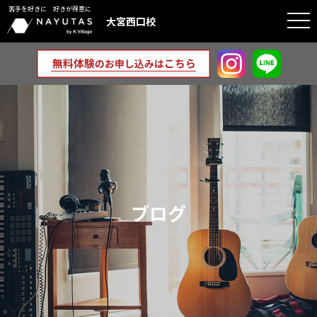
苦手を好きに 好きが得意に
togg
大宮西口校
navi
ブログ