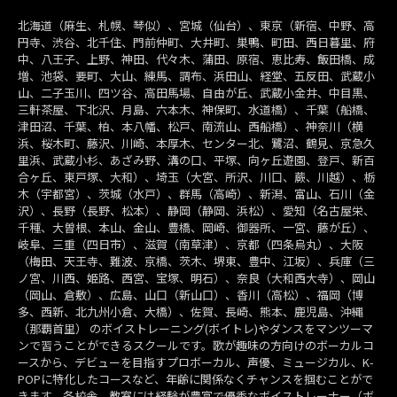
北海道（麻生、札幌、琴似）、宮城（仙台）、東京（新宿、中野、高
円寺、渋谷、北千住、門前仲町、大井町、巣鴨、町田、西日暮里、府
中、八王子、上野、神田、代々木、蒲田、原宿、恵比寿、飯田橋、成
増、池袋、要町、大山、練馬、調布、浜田山、経堂、五反田、武蔵小
山、二子玉川、四ツ谷、高田馬場、自由が丘、武蔵小金井、中目黒、
三軒茶屋、下北沢、月島、六本木、神保町、水道橋）、千葉（船橋、
津田沼、千葉、柏、本八幡、松戸、南流山、西船橋）、神奈川（横
浜、桜木町、藤沢、川崎、本厚木、センター北、鷺沼、鶴見、京急久
里浜、武蔵小杉、あざみ野、溝の口、平塚、向ヶ丘遊園、登戸、新百
合ヶ丘、東戸塚、大和）、埼玉（大宮、所沢、川口、蕨、川越）、栃
木（宇都宮）、茨城（水戸）、群馬（高崎）、新潟、富山、石川（金
沢）、長野（長野、松本）、静岡（静岡、浜松）、愛知（名古屋栄、
千種、大曽根、本山、金山、豊橋、岡崎、御器所、一宮、藤が丘）、
岐阜、三重（四日市）、滋賀（南草津）、京都（四条烏丸）、大阪
（梅田、天王寺、難波、京橋、茨木、堺東、豊中、江坂）、兵庫（三
ノ宮、川西、姫路、西宮、宝塚、明石）、奈良（大和西大寺）、岡山
（岡山、倉敷）、広島、山口（新山口）、香川（高松）、福岡（博
多、西新、北九州小倉、大橋）、佐賀、長崎、熊本、鹿児島、沖縄
（那覇首里） のボイストレーニング(ボイトレ)やダンスをマンツーマ
ンで習うことができるスクールです。歌が趣味の方向けのボーカルコ
ースから、デビューを目指すプロボーカル、声優、ミュージカル、K-
POPに特化したコースなど、年齢に関係なくチャンスを掴むことがで
きます。各校舎、教室には経験が豊富で優秀なボイストレーナー（ボ