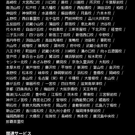
高崎校
大宮西口校
川口校
蕨校
川越校
所沢校
千葉駅前校
南流山校
松戸校
本八幡校
船橋校
西船橋校
津田沼校
柏校
神田校
神保町校
水道橋校
飯田橋校
月島校
六本木校
上野校
西日暮里校
北千住校
門前仲町校
品川大井町校
五反田校
武蔵小山校
蒲田校
原宿校
恵比寿校
渋谷校
代々木校
自由が丘校
中目黒校
三軒茶屋校
下北沢校
経堂校
二子玉川校
四ツ谷校
新宿三丁目校
新宿西口校
中野校
高円寺校
浜田山校
高田馬場校
巣鴨校
池袋校
要町校
大山校
成増校
練馬校
調布校
府中校
武蔵小金井校
八王子校
町田校
武蔵小杉校
川崎校
溝の口校
向ヶ丘遊園校
登戸校
新百合ヶ丘校
鷺沼校
横浜駅前校
桜木町校
センター北校
あざみ野校
鶴見校
京急久里浜校
大和校
本厚木校
東戸塚校
藤沢校
平塚校
新潟校
富山校
金沢校
長野校
松本校
岐阜校
静岡駅前校
浜松校
豊橋校
岡崎校
刈谷校
金山校
名古屋（栄）校
千種校
大曽根校
本山校
藤が丘校
御器所校
一宮校
四日市校
滋賀南草津校
京都（四条烏丸）校
梅田校
大阪京橋校
天王寺校
難波(なんば)校
豊中校
江坂校
茨木校
堺東校
三宮駅前校
神戸三ノ宮校
西宮北口校
宝塚校
川西能勢口校
姫路校
明石校
奈良大和西大寺校
岡山校
倉敷駅前校
広島八丁堀校
新山口校
香川高松校
北九州小倉校
福岡博多駅前校
福岡西新校
大橋校
佐賀校
長崎校
熊本校
鹿児島中央校
那覇首里校
関連サービス