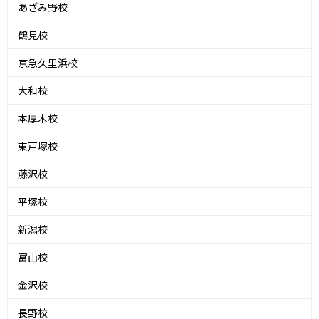
あざみ野校
鶴見校
京急久里浜校
大和校
本厚木校
東戸塚校
藤沢校
平塚校
新潟校
富山校
金沢校
長野校