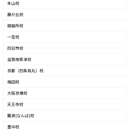
本山校
藤が丘校
御器所校
一宮校
四日市校
滋賀南草津校
京都（四条烏丸）校
梅田校
大阪京橋校
天王寺校
難波(なんば)校
豊中校