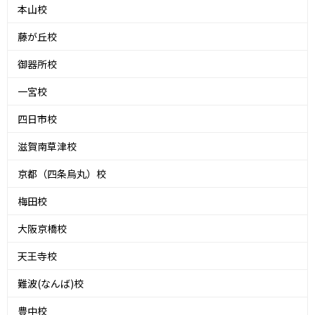
本山校
藤が丘校
御器所校
一宮校
四日市校
滋賀南草津校
京都（四条烏丸）校
梅田校
大阪京橋校
天王寺校
難波(なんば)校
豊中校