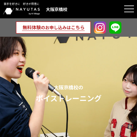
苦手を好きに 好きが得意に
togg
大阪京橋校
navi
大阪京橋校の
ボイストレーニング