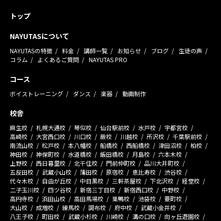
トップ
NAYUTASについて
NAYUTASの特徴
料金
講師一覧
お知らせ
ブログ
生徒の声
コラム
よくあるご質問
NAYUTAS PRO
コース
ボイストレーニング
ダンス
楽器
動画制作
校舎
麻生校
札幌大通校
琴似校
仙台駅前校
水戸校
宇都宮校
高崎校
大宮西口校
川口校
蕨校
川越校
所沢校
千葉駅前校
南流山校
松戸校
本八幡校
船橋校
西船橋校
津田沼校
柏校
神田校
神保町校
水道橋校
飯田橋校
月島校
六本木校
上野校
西日暮里校
北千住校
門前仲町校
品川大井町校
五反田校
武蔵小山校
蒲田校
原宿校
恵比寿校
渋谷校
代々木校
自由が丘校
中目黒校
三軒茶屋校
下北沢校
経堂校
二子玉川校
四ツ谷校
新宿三丁目校
新宿西口校
中野校
高円寺校
浜田山校
高田馬場校
巣鴨校
池袋校
要町校
大山校
成増校
練馬校
調布校
府中校
武蔵小金井校
八王子校
町田校
武蔵小杉校
川崎校
溝の口校
向ヶ丘遊園校