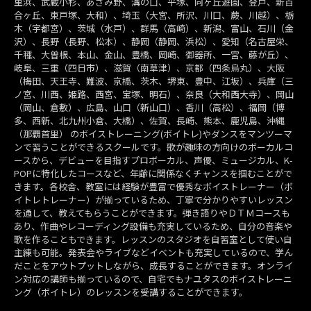
里浜、武蔵小杉、あざみ野、溝の口、平塚、向ヶ丘遊園、登戸、新百
合ヶ丘、東戸塚、大和）、埼玉（大宮、所沢、川口、蕨、川越）、栃
木（宇都宮）、茨城（水戸）、群馬（高崎）、新潟、富山、石川（金
沢）、長野（長野、松本）、静岡（静岡、浜松）、愛知（名古屋栄、
千種、大曽根、本山、金山、豊橋、岡崎、御器所、一宮、藤が丘）、
岐阜、三重（四日市）、滋賀（南草津）、京都（四条烏丸）、大阪
（梅田、天王寺、難波、京橋、茨木、堺東、豊中、江坂）、兵庫（三
ノ宮、川西、姫路、西宮、宝塚、明石）、奈良（大和西大寺）、岡山
（岡山、倉敷）、広島、山口（新山口）、香川（高松）、福岡（博
多、西新、北九州小倉、大橋）、佐賀、長崎、熊本、鹿児島、沖縄
（那覇首里） のボイストレーニング(ボイトレ)やダンスをマンツーマ
ンで習うことができるスクールです。歌が趣味の方向けのボーカルコ
ースから、デビューを目指すプロボーカル、声優、ミュージカル、K-
POPに特化したコースなど、年齢に関係なくチャンスを掴むことがで
きます。各校舎、教室には経験が豊富で優秀なボイストレーナー（ボ
イトレトレーナー）が揃っているため、丁寧で分かりやすいレッスン
を通して、教えてもらうことができます。弾き語りやＤＴＭコースも
あり、作曲やレコーディング設備も充実しているため、自分の音楽や
歌を作ることもできます。レッスンのスタジオを自習室として使い自
主練も可能。発表会やライブなどイベントも充実しているので、学ん
だことをアウトプットしながら、成長することができます。オンライ
ン対応の講師も揃っているので、自宅でもナユタスのボイストレーニ
ング（ボイトレ）のレッスンを受講することができます。