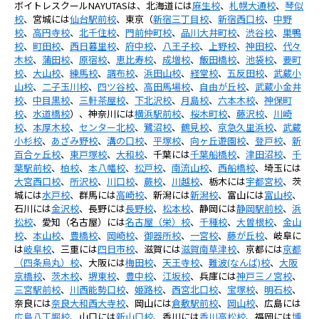
ボイトレスクールNAYUTASは、北海道には
麻生校
、
札幌大通校
、
琴似
校
、宮城には
仙台駅前校
、東京（
新宿三丁目校
、
新宿西口校
、
中野
校
、
高円寺校
、
北千住校
、
門前仲町校
、
品川大井町校
、
渋谷校
、
巣鴨
校
、
町田校
、
西日暮里校
、
府中校
、
八王子校
、
上野校
、
神田校
、
代々
木校
、
蒲田校
、
原宿校
、
恵比寿校
、
成増校
、
飯田橋校
、
池袋校
、
要町
校
、
大山校
、
練馬校
、
調布校
、
浜田山校
、
経堂校
、
五反田校
、
武蔵小
山校
、
二子玉川校
、
四ツ谷校
、
高田馬場校
、
自由が丘校
、
武蔵小金井
校
、
中目黒校
、
三軒茶屋校
、
下北沢校
、
月島校
、
六本木校
、
神保町
校
、
水道橋校
）、神奈川には
横浜駅前校
、
桜木町校
、
藤沢校
、
川崎
校
、
本厚木校
、
センター北校
、
鷺沼校
、
鶴見校
、
京急久里浜校
、
武蔵
小杉校
、
あざみ野校
、
溝の口校
、
平塚校
、
向ヶ丘遊園校
、
登戸校
、
新
百合ヶ丘校
、
東戸塚校
、
大和校
、千葉には
千葉船橋校
、
津田沼校
、
千
葉駅前校
、
柏校
、
本八幡校
、
松戸校
、
南流山校
、
西船橋校
、埼玉には
大宮西口校
、
所沢校
、
川口校
、
蕨校
、
川越校
、栃木には
宇都宮校
、茨
城には
水戸校
、群馬には
高崎校
、新潟には
新潟校
、富山には
富山校
、
石川には
金沢校
、長野には
長野校
、
松本校
、静岡には
静岡駅前校
、
浜
松校
、愛知（名古屋）には
名古屋（栄）校
、
千種校
、
大曽根校
、
金山
校
、
本山校
、
豊橋校
、
岡崎校
、
御器所校
、
一宮校
、
藤が丘校
、岐阜に
は
岐阜校
、三重には
四日市校
、滋賀には
滋賀南草津校
、京都には
京都
（四条烏丸）校
、大阪には
梅田校
、
天王寺校
、
難波(なんば)校
、
大阪
京橋校
、
茨木校
、
堺東校
、
豊中校
、
江坂校
、兵庫には
神戸三ノ宮校
、
三宮駅前校
、
川西能勢口校
、
姫路校
、
西宮北口校
、
宝塚校
、
明石校
、
奈良には
奈良大和西大寺校
、岡山には
倉敷駅前校
、
岡山校
、広島には
広島八丁堀校
、山口には
新山口校
、香川には
香川高松校
、福岡には
博