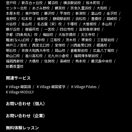
登戸校
新百合ヶ丘校
鷺沼校
横浜駅前校
桜木町校
センター北校
あざみ野校
鶴見校
京急久里浜校
大和校
本厚木校
東戸塚校
藤沢校
平塚校
新潟校
富山校
金沢校
長野校
松本校
岐阜校
静岡駅前校
浜松校
豊橋校
岡崎校
刈谷校
金山校
名古屋（栄）校
千種校
大曽根校
本山校
藤が丘校
御器所校
一宮校
四日市校
滋賀南草津校
京都（四条烏丸）校
梅田校
大阪京橋校
天王寺校
難波(なんば)校
豊中校
江坂校
茨木校
堺東校
三宮駅前校
神戸三ノ宮校
西宮北口校
宝塚校
川西能勢口校
姫路校
明石校
奈良大和西大寺校
岡山校
倉敷駅前校
広島八丁堀校
新山口校
香川高松校
北九州小倉校
福岡博多駅前校
福岡西新校
大橋校
佐賀校
長崎校
熊本校
鹿児島中央校
那覇首里校
関連サービス
K Village 韓国語
K Village 韓国留学
K Village Pilates
K Village MODULY
お問い合わせ（個人）
お問い合わせ（企業）
無料体験レッスン