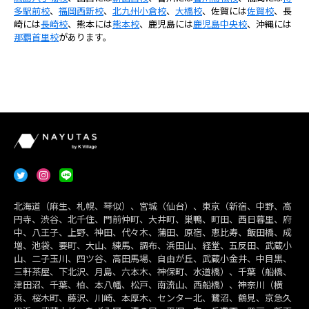
多駅前校
、
福岡西新校
、
北九州小倉校
、
大橋校
、佐賀には
佐賀校
、長
崎には
長崎校
、熊本には
熊本校
、鹿児島には
鹿児島中央校
、沖縄には
那覇首里校
があります。
北海道（麻生、札幌、琴似）、宮城（仙台）、東京（新宿、中野、高
円寺、渋谷、北千住、門前仲町、大井町、巣鴨、町田、西日暮里、府
中、八王子、上野、神田、代々木、蒲田、原宿、恵比寿、飯田橋、成
増、池袋、要町、大山、練馬、調布、浜田山、経堂、五反田、武蔵小
山、二子玉川、四ツ谷、高田馬場、自由が丘、武蔵小金井、中目黒、
三軒茶屋、下北沢、月島、六本木、神保町、水道橋）、千葉（船橋、
津田沼、千葉、柏、本八幡、松戸、南流山、西船橋）、神奈川（横
浜、桜木町、藤沢、川崎、本厚木、センター北、鷺沼、鶴見、京急久