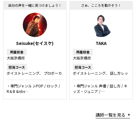
ルレッスン
楽器
自分の声を一緒に見つけましょう！
さぁ、こころを動かそう！
Seisuke(セイスケ)
TAKA
所属校舎
所属校舎
大阪京橋校
大阪京橋校
担当コース
担当コース
ボイストレーニング
プロボーカ
ボイストレーニング
話し方レッ
ルレッスン
ボーカルレッスン
スン
声優レッスン
キッズ・ジ
弾き語りレッスン
DTM・作詞作
ュニアコース
・専門ジャンル J-POP / ロック /
・専門ジャンル 声優 / 話し方 / キ
曲レッスン
R＆B &nbs…
ッズ・ジュニア / …
講師一覧を見る