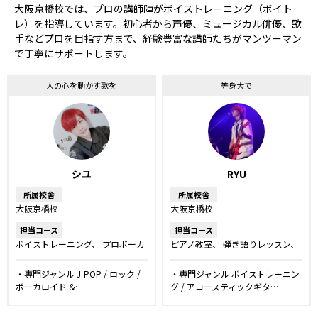
大阪京橋校では、プロの講師陣がボイストレーニング（ボイト
レ）を指導しています。初心者から声優、ミュージカル俳優、歌
手などプロを目指す方まで、経験豊富な講師たちがマンツーマン
で丁寧にサポートします。
人の心を動かす歌を
等身大で
シユ
RYU
所属校舎
所属校舎
大阪京橋校
大阪京橋校
担当コース
担当コース
ボイストレーニング
プロボーカ
ピアノ教室
弾き語りレッスン
ルレッスン
ボーカルレッスン
キッズ・ジュニアコース
アコー
スティックギター教室
エレキギ
・専門ジャンル J-POP / ロック /
・専門ジャンル ボイストレーニン
ター教室
DTM・作詞作曲レッス
ボーカロイド &…
グ / アコースティックギタ…
ン
キッズ・ジュニア楽器コー
ス
ボイストレーニング
ボーカ