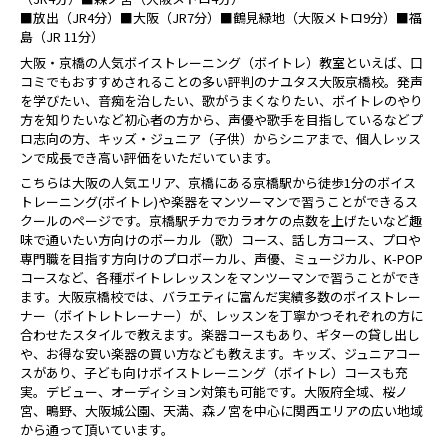
■放出（JR4分）■大阪（JR7分）■鶴見緑地（大阪メトロ9分）■福
島（JR 11分）
大阪・京橋の人気ボイストレーニング（ボイトレ）教室といえば、口
コミでもおすすめされることの多い評判のナユタス大阪京橋校。発声
を学びたい、音痴を治したい、歌がうまくなりたい、ボイトレのやり
方を知りたいなど初心者の方から、声優や歌手を目指しているなどプ
ロ志向の方、キッズ・ジュニア（子供）からシニアまで、個人レッス
ンで成長でき高い評価をいただいています。
こちらは大阪の人気エリア、京橋にある京橋駅から徒歩1分のボイス
トレーニング(ボイトレ)や楽器をマンツーマンで習うことができるス
クールのページです。京橋駅チカでカラオケの点数を上げたいなど趣
味で通いたい方向けのボーカル（歌）コース、話し方コース、プロや
専門職を目指す方向けのプロボーカル、声優、ミュージカル、K-POP
コースなど、各種ボイトレレッスンをマンツーマンで習うことができ
ます。大阪京橋校では、バラエティに富んだ実績多数のボイストレー
ナー（ボイトレトレーナー）が、レッスンを丁寧かつそれぞれの方に
合わせたスタイルで教えます。楽器コースもあり、ギターの貸し出し
や、お得な安い楽器の買い方なども教えます。キッズ、ジュニアコー
スがあり、子ども向けボイストレーニング（ボイトレ）コースも充
実。デビュー、オーディション対策も可能です。大阪府全域、桜ノ
宮、鴫野、大阪城公園、天満、森ノ宮を中心に関西エリアの広い地域
から通って頂いています。