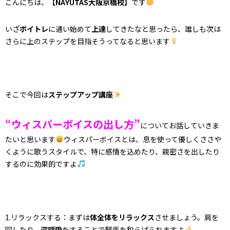
こんにちは、
【NAYUTAS大阪京橋校】
です
いざ
ボイトレ
に通い始めて
上達
してきたなと思ったら、誰しも次は
さらに上のステップを目指そうってなると思います
そこで今回は
ステップアップ講座
“ウィスパーボイスの出し方”
についてお話していきま
たいと思います
ウィスパーボイスとは、息を使って優しくささや
くように歌うスタイルで、特に感情を込めたり、親密さを出したり
するのに効果的ですよ
1.リラックスする：まずは
体全体をリラックス
させましょう。肩を
回したり、
深呼吸
をすることで緊張を和らげられますよ