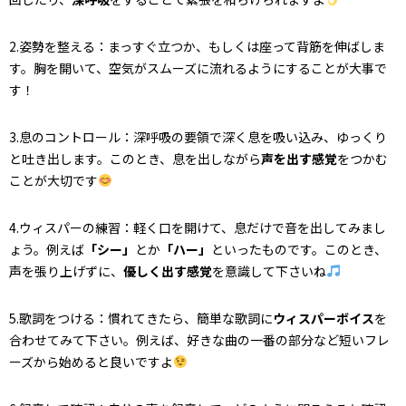
2.姿勢を整える：まっすぐ立つか、もしくは座って背筋を伸ばしま
す。胸を開いて、空気がスムーズに流れるようにすることが大事で
す！
3.息のコントロール：深呼吸の要領で深く息を吸い込み、ゆっくり
と吐き出します。このとき、息を出しながら
声を出す感覚
をつかむ
ことが大切です
4.ウィスパーの練習：軽く口を開けて、息だけで音を出してみまし
ょう。例えば
「シー」
とか
「ハー」
といったものです。このとき、
声を張り上げずに、
優しく出す感覚
を意識して下さいね
5.歌詞をつける：慣れてきたら、簡単な歌詞に
ウィスパーボイス
を
合わせてみて下さい。例えば、好きな曲の一番の部分など短いフレ
ーズから始めると良いですよ