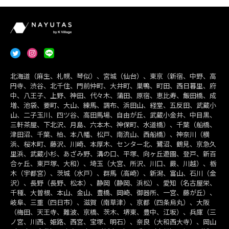
北海道（麻生、札幌、琴似）、宮城（仙台）、東京（新宿、中野、高
円寺、渋谷、北千住、門前仲町、大井町、巣鴨、町田、西日暮里、府
中、八王子、上野、神田、代々木、蒲田、原宿、恵比寿、飯田橋、成
増、池袋、要町、大山、練馬、調布、浜田山、経堂、五反田、武蔵小
山、二子玉川、四ツ谷、高田馬場、自由が丘、武蔵小金井、中目黒、
三軒茶屋、下北沢、月島、六本木、神保町、水道橋）、千葉（船橋、
津田沼、千葉、柏、本八幡、松戸、南流山、西船橋）、神奈川（横
浜、桜木町、藤沢、川崎、本厚木、センター北、鷺沼、鶴見、京急久
里浜、武蔵小杉、あざみ野、溝の口、平塚、向ヶ丘遊園、登戸、新百
合ヶ丘、東戸塚、大和）、埼玉（大宮、所沢、川口、蕨、川越）、栃
木（宇都宮）、茨城（水戸）、群馬（高崎）、新潟、富山、石川（金
沢）、長野（長野、松本）、静岡（静岡、浜松）、愛知（名古屋栄、
千種、大曽根、本山、金山、豊橋、岡崎、御器所、一宮、藤が丘）、
岐阜、三重（四日市）、滋賀（南草津）、京都（四条烏丸）、大阪
（梅田、天王寺、難波、京橋、茨木、堺東、豊中、江坂）、兵庫（三
ノ宮、川西、姫路、西宮、宝塚、明石）、奈良（大和西大寺）、岡山