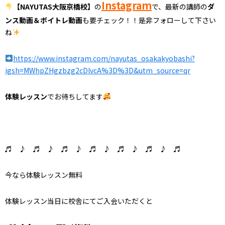
Instagram
【NAYUTAS大阪京橋校】
の
で、最新の講師の
ダ
ンス動画＆ボイトレ動画
も要チェック！！是非フォローして下さい
ね
https://www.instagram.com/nayutas_osakakyobashi?
igsh=MWhpZHgzbzg2cDlvcA%3D%3D&utm_source=qr
体験レッスン
でお待ちしてます
♬ ♪ ♬ ♪ ♬ ♪ ♬ ♪ ♬ ♪ ♬ ♪ ♬
今なら体験レッスン無料
体験レッスン当日に校舎にてご入会いただくと