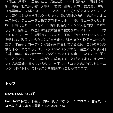
（岡山、倉敷）、広島、山口（新山口）、香川（高松）、福岡（博
多、西新、北九州小倉、大橋）、佐賀、長崎、熊本、鹿児島、沖縄
（那覇首里） のボイストレーニング(ボイトレ)やダンスをマンツーマ
ンで習うことができるスクールです。歌が趣味の方向けのボーカルコ
ースから、デビューを目指すプロボーカル、声優、ミュージカル、K-
POPに特化したコースなど、年齢に関係なくチャンスを掴むことがで
きます。各校舎、教室には経験が豊富で優秀なボイストレーナー（ボ
イトレトレーナー）が揃っているため、丁寧で分かりやすいレッスン
を通して、教えてもらうことができます。弾き語りやＤＴＭコースも
あり、作曲やレコーディング設備も充実しているため、自分の音楽や
歌を作ることもできます。レッスンのスタジオを自習室として使い自
主練も可能。発表会やライブなどイベントも充実しているので、学ん
だことをアウトプットしながら、成長することができます。オンライ
ン対応の講師も揃っているので、自宅でもナユタスのボイストレーニ
ング（ボイトレ）のレッスンを受講することができます。
トップ
NAYUTASについて
NAYUTASの特徴
料金
講師一覧
お知らせ
ブログ
生徒の声
コラム
よくあるご質問
NAYUTAS PRO