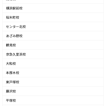
横浜駅前校
桜木町校
センター北校
あざみ野校
鶴見校
京急久里浜校
大和校
本厚木校
東戸塚校
藤沢校
平塚校