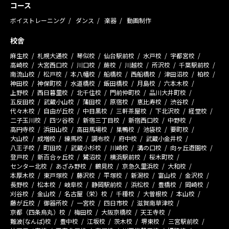
コース
ボイストレーニング
ダンス
楽器
動画制作
校舎
麻生校
札幌大通校
琴似校
仙台駅前校
水戸校
宇都宮校
高崎校
大宮西口校
川口校
蕨校
川越校
所沢校
千葉駅前校
南流山校
松戸校
本八幡校
船橋校
西船橋校
津田沼校
柏校
神田校
神保町校
水道橋校
飯田橋校
月島校
六本木校
上野校
西日暮里校
北千住校
門前仲町校
品川大井町校
五反田校
武蔵小山校
蒲田校
原宿校
恵比寿校
渋谷校
代々木校
自由が丘校
中目黒校
三軒茶屋校
下北沢校
経堂校
二子玉川校
四ツ谷校
新宿三丁目校
新宿西口校
中野校
高円寺校
浜田山校
高田馬場校
巣鴨校
池袋校
要町校
大山校
成増校
練馬校
調布校
府中校
武蔵小金井校
八王子校
町田校
武蔵小杉校
川崎校
溝の口校
向ヶ丘遊園校
登戸校
新百合ヶ丘校
鷺沼校
横浜駅前校
桜木町校
センター北校
あざみ野校
鶴見校
京急久里浜校
大和校
本厚木校
東戸塚校
藤沢校
平塚校
新潟校
富山校
金沢校
長野校
松本校
岐阜校
静岡駅前校
浜松校
豊橋校
岡崎校
刈谷校
金山校
名古屋（栄）校
千種校
大曽根校
本山校
藤が丘校
御器所校
一宮校
四日市校
滋賀南草津校
京都（四条烏丸）校
梅田校
大阪京橋校
天王寺校
難波(なんば)校
豊中校
江坂校
茨木校
堺東校
三宮駅前校