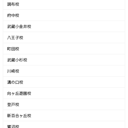
調布校
府中校
武蔵小金井校
八王子校
町田校
武蔵小杉校
川崎校
溝の口校
向ヶ丘遊園校
登戸校
新百合ヶ丘校
鷺沼校