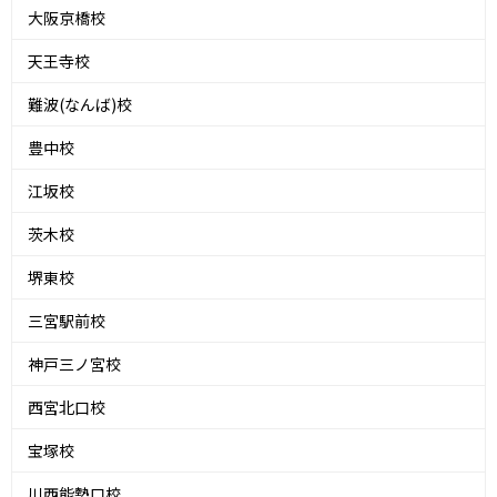
大阪京橋校
天王寺校
難波(なんば)校
豊中校
江坂校
茨木校
堺東校
三宮駅前校
神戸三ノ宮校
西宮北口校
宝塚校
川西能勢口校