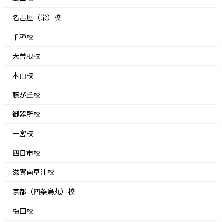
名古屋（栄）校
千種校
大曽根校
本山校
藤が丘校
御器所校
一宮校
四日市校
滋賀南草津校
京都（四条烏丸）校
梅田校