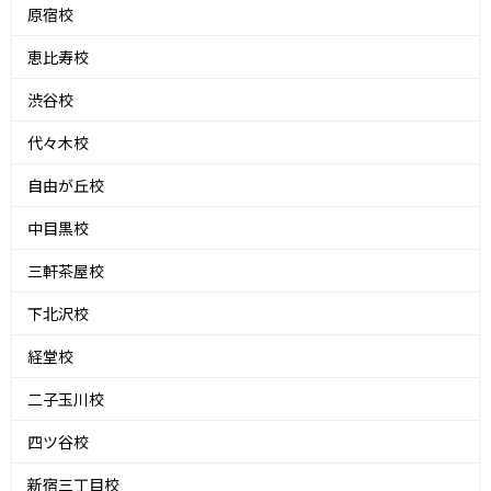
原宿校
恵比寿校
渋谷校
代々木校
自由が丘校
中目黒校
三軒茶屋校
下北沢校
経堂校
二子玉川校
四ツ谷校
新宿三丁目校