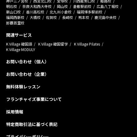
神戸三ノ宮校
西宮北口校
宝塚校
川西能勢口校
姫路校
明石校
奈良大和西大寺校
岡山校
倉敷駅前校
広島八丁堀校
新山口校
香川高松校
北九州小倉校
福岡博多駅前校
福岡西新校
大橋校
佐賀校
長崎校
熊本校
鹿児島中央校
那覇首里校
関連サービス
K Village 韓国語
K Village 韓国留学
K Village Pilates
K Village MODULY
お問い合わせ（個人）
お問い合わせ（企業）
無料体験レッスン
フランチャイズ事業について
採用情報
特定商取引法に基づく表記
プライバシーポリシー