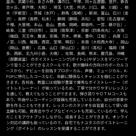
里浜、武蔵小杉、あざみ野、溝の口、平塚、向ヶ丘遊園、登戸、新百
合ヶ丘、東戸塚、大和）、埼玉（大宮、所沢、川口、蕨、川越）、栃
木（宇都宮）、茨城（水戸）、群馬（高崎）、新潟、富山、石川（金
沢）、長野（長野、松本）、静岡（静岡、浜松）、愛知（名古屋栄、
千種、大曽根、本山、金山、豊橋、岡崎、御器所、一宮、藤が丘）、
岐阜、三重（四日市）、滋賀（南草津）、京都（四条烏丸）、大阪
（梅田、天王寺、難波、京橋、茨木、堺東、豊中、江坂）、兵庫（三
ノ宮、川西、姫路、西宮、宝塚、明石）、奈良（大和西大寺）、岡山
（岡山、倉敷）、広島、山口（新山口）、香川（高松）、福岡（博
多、西新、北九州小倉、大橋）、佐賀、長崎、熊本、鹿児島、沖縄
（那覇首里） のボイストレーニング(ボイトレ)やダンスをマンツーマ
ンで習うことができるスクールです。歌が趣味の方向けのボーカルコ
ースから、デビューを目指すプロボーカル、声優、ミュージカル、K-
POPに特化したコースなど、年齢に関係なくチャンスを掴むことがで
きます。各校舎、教室には経験が豊富で優秀なボイストレーナー（ボ
イトレトレーナー）が揃っているため、丁寧で分かりやすいレッスン
を通して、教えてもらうことができます。弾き語りやＤＴＭコースも
あり、作曲やレコーディング設備も充実しているため、自分の音楽や
歌を作ることもできます。レッスンのスタジオを自習室として使い自
主練も可能。発表会やライブなどイベントも充実しているので、学ん
だことをアウトプットしながら、成長することができます。オンライ
ン対応の講師も揃っているので、自宅でもナユタスのボイストレーニ
ング（ボイトレ）のレッスンを受講することができます。