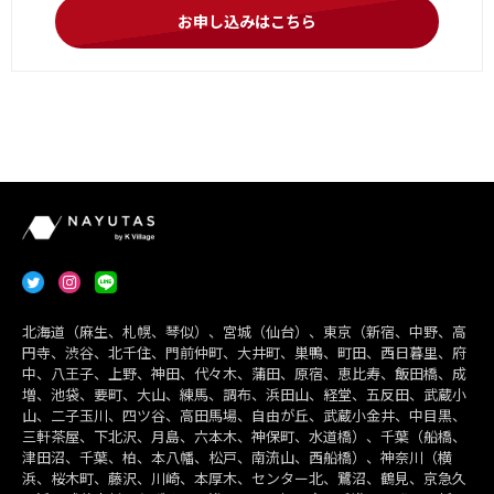
お申し込みはこちら
北海道（麻生、札幌、琴似）、宮城（仙台）、東京（新宿、中野、高
円寺、渋谷、北千住、門前仲町、大井町、巣鴨、町田、西日暮里、府
中、八王子、上野、神田、代々木、蒲田、原宿、恵比寿、飯田橋、成
増、池袋、要町、大山、練馬、調布、浜田山、経堂、五反田、武蔵小
山、二子玉川、四ツ谷、高田馬場、自由が丘、武蔵小金井、中目黒、
三軒茶屋、下北沢、月島、六本木、神保町、水道橋）、千葉（船橋、
津田沼、千葉、柏、本八幡、松戸、南流山、西船橋）、神奈川（横
浜、桜木町、藤沢、川崎、本厚木、センター北、鷺沼、鶴見、京急久