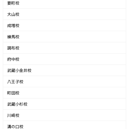
要町校
大山校
成増校
練馬校
調布校
府中校
武蔵小金井校
八王子校
町田校
武蔵小杉校
川崎校
溝の口校