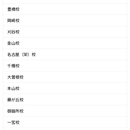
豊橋校
岡崎校
刈谷校
金山校
名古屋（栄）校
千種校
大曽根校
本山校
藤が丘校
御器所校
一宮校