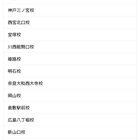
神戸三ノ宮校
西宮北口校
宝塚校
川西能勢口校
姫路校
明石校
奈良大和西大寺校
岡山校
倉敷駅前校
広島八丁堀校
新山口校