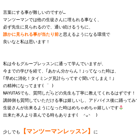
言葉にする事が難しいのですが…

マンツーマンでは他の生徒さんに埋もれる事なく、

誰かに見られる事が当たり前
と思えるようになる環境で

良いなと私は思います！

私は今もグループレッスンに通って学んでいますが、

今までの学びを経て、｢あかん分からん！｣ってなった時は、

｢早めに消化！タイミング見計らってすぐ聞いてしまえ！｣

の精神になってます( ¨̮ )

NAYUTASでも、質問したらどの先生も丁寧に教えてくれるはずです！

講師側も質問していただける事は嬉しいし、アドバイス後に踊ってみて
生徒さんが出来るようになった時はめちゃめちゃ嬉しいです
出来た本人より喜んでる時もあります‪(  ◜ᴗ◝  )

【マンツーマンレッスン】
少しでも
に
