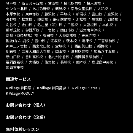
登戸校
新百合ヶ丘校
鷺沼校
横浜駅前校
桜木町校
センター北校
あざみ野校
鶴見校
京急久里浜校
大和校
本厚木校
東戸塚校
藤沢校
平塚校
新潟校
富山校
金沢校
長野校
松本校
岐阜校
静岡駅前校
浜松校
豊橋校
岡崎校
刈谷校
金山校
名古屋（栄）校
千種校
大曽根校
本山校
藤が丘校
御器所校
一宮校
四日市校
滋賀南草津校
京都（四条烏丸）校
梅田校
大阪京橋校
天王寺校
難波(なんば)校
豊中校
江坂校
茨木校
堺東校
三宮駅前校
神戸三ノ宮校
西宮北口校
宝塚校
川西能勢口校
姫路校
明石校
奈良大和西大寺校
岡山校
倉敷駅前校
広島八丁堀校
新山口校
香川高松校
北九州小倉校
福岡博多駅前校
福岡西新校
大橋校
佐賀校
長崎校
熊本校
鹿児島中央校
那覇首里校
関連サービス
K Village 韓国語
K Village 韓国留学
K Village Pilates
K Village MODULY
お問い合わせ（個人）
お問い合わせ（企業）
無料体験レッスン