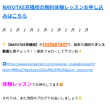
NAYUTAS京橋校の無料体験レッスンお申し込
みはこちら
♬ ♪ ♬ ♪ ♬ ♪ ♬ ♪ ♬ ♪ ♬ ♪ ♬
Instagram
【NAYUTAS京橋校】
の
で、最新の講師の
ダンス
動画
も要チェック！！是非フォローして下さいね
https://www.instagram.com/nayutas_osakakyobashi?
igsh=MWhpZHgzbzg2cDlvcA%3D%3D&utm_source=qr
体験レッスン
でお待ちしてます
それでは、また次回のブログでお会いしましょう