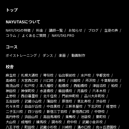
トップ
NAYUTASについて
NAYUTASの特徴
料金
講師一覧
お知らせ
ブログ
生徒の声
コラム
よくあるご質問
NAYUTAS PRO
コース
ボイストレーニング
ダンス
楽器
動画制作
校舎
麻生校
札幌大通校
琴似校
仙台駅前校
水戸校
宇都宮校
高崎校
大宮西口校
川口校
蕨校
川越校
所沢校
千葉駅前校
南流山校
松戸校
本八幡校
船橋校
西船橋校
津田沼校
柏校
神田校
神保町校
水道橋校
飯田橋校
月島校
六本木校
上野校
西日暮里校
北千住校
門前仲町校
品川大井町校
五反田校
武蔵小山校
蒲田校
原宿校
恵比寿校
渋谷校
代々木校
自由が丘校
中目黒校
三軒茶屋校
下北沢校
経堂校
二子玉川校
四ツ谷校
新宿三丁目校
新宿西口校
中野校
高円寺校
浜田山校
高田馬場校
巣鴨校
池袋校
要町校
大山校
成増校
練馬校
調布校
府中校
武蔵小金井校
八王子校
町田校
武蔵小杉校
川崎校
溝の口校
向ヶ丘遊園校