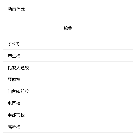
動画作成
校舎
すべて
麻生校
札幌大通校
琴似校
仙台駅前校
水戸校
宇都宮校
高崎校