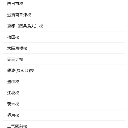
四日市校
滋賀南草津校
京都（四条烏丸）校
梅田校
大阪京橋校
天王寺校
難波(なんば)校
豊中校
江坂校
茨木校
堺東校
三宮駅前校