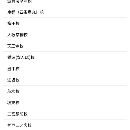
滋賀南草津校
京都（四条烏丸）校
梅田校
大阪京橋校
天王寺校
難波(なんば)校
豊中校
江坂校
茨木校
堺東校
三宮駅前校
神戸三ノ宮校