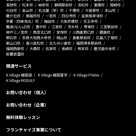
長野校
松本校
岐阜校
静岡駅前校
浜松校
豊橋校
岡崎校
刈谷校
金山校
名古屋（栄）校
千種校
大曽根校
本山校
藤が丘校
御器所校
一宮校
四日市校
滋賀南草津校
京都（四条烏丸）校
梅田校
大阪京橋校
天王寺校
難波(なんば)校
豊中校
江坂校
茨木校
堺東校
三宮駅前校
神戸三ノ宮校
西宮北口校
宝塚校
川西能勢口校
姫路校
明石校
奈良大和西大寺校
岡山校
倉敷駅前校
広島八丁堀校
新山口校
香川高松校
北九州小倉校
福岡博多駅前校
福岡西新校
大橋校
佐賀校
長崎校
熊本校
鹿児島中央校
那覇首里校
関連サービス
K Village 韓国語
K Village 韓国留学
K Village Pilates
K Village MODULY
お問い合わせ（個人）
お問い合わせ（企業）
無料体験レッスン
フランチャイズ事業について