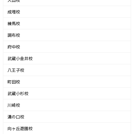
大山校
成増校
練馬校
調布校
府中校
武蔵小金井校
八王子校
町田校
武蔵小杉校
川崎校
溝の口校
向ヶ丘遊園校