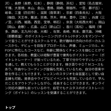
沢）、長野（長野、松本）、静岡（静岡、浜松）、愛知（名古屋栄、
千種、大曽根、本山、金山、豊橋、岡崎、御器所、一宮、藤が丘）、
岐阜、三重（四日市）、滋賀（南草津）、京都（四条烏丸）、大阪
（梅田、天王寺、難波、京橋、茨木、堺東、豊中、江坂）、兵庫（三
ノ宮、川西、姫路、西宮、宝塚、明石）、奈良（大和西大寺）、岡山
（岡山、倉敷）、広島、山口（新山口）、香川（高松）、福岡（博
多、西新、北九州小倉、大橋）、佐賀、長崎、熊本、鹿児島、沖縄
（那覇首里） のボイストレーニング(ボイトレ)やダンスをマンツーマ
ンで習うことができるスクールです。歌が趣味の方向けのボーカルコ
ースから、デビューを目指すプロボーカル、声優、ミュージカル、K-
POPに特化したコースなど、年齢に関係なくチャンスを掴むことがで
きます。各校舎、教室には経験が豊富で優秀なボイストレーナー（ボ
イトレトレーナー）が揃っているため、丁寧で分かりやすいレッスン
を通して、教えてもらうことができます。弾き語りやＤＴＭコースも
あり、作曲やレコーディング設備も充実しているため、自分の音楽や
歌を作ることもできます。レッスンのスタジオを自習室として使い自
主練も可能。発表会やライブなどイベントも充実しているので、学ん
だことをアウトプットしながら、成長することができます。オンライ
ン対応の講師も揃っているので、自宅でもナユタスのボイストレーニ
ング（ボイトレ）のレッスンを受講することができます。
トップ