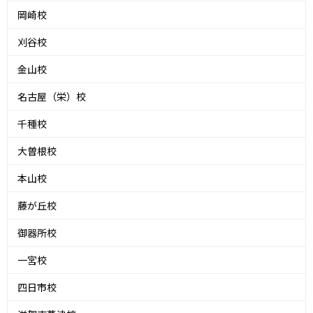
岡崎校
刈谷校
金山校
名古屋（栄）校
千種校
大曽根校
本山校
藤が丘校
御器所校
一宮校
四日市校