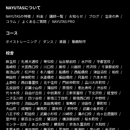
NAYUTASについて
NAYUTASの特徴
料金
講師一覧
お知らせ
ブログ
生徒の声
コラム
よくあるご質問
NAYUTAS PRO
コース
ボイストレーニング
ダンス
楽器
動画制作
校舎
麻生校
札幌大通校
琴似校
仙台駅前校
水戸校
宇都宮校
高崎校
大宮西口校
川口校
蕨校
川越校
所沢校
千葉駅前校
南流山校
松戸校
本八幡校
船橋校
西船橋校
津田沼校
柏校
神田校
神保町校
水道橋校
飯田橋校
月島校
六本木校
上野校
西日暮里校
北千住校
門前仲町校
品川大井町校
五反田校
武蔵小山校
蒲田校
原宿校
恵比寿校
渋谷校
代々木校
自由が丘校
中目黒校
三軒茶屋校
下北沢校
経堂校
二子玉川校
四ツ谷校
新宿三丁目校
新宿西口校
中野校
高円寺校
浜田山校
高田馬場校
巣鴨校
池袋校
要町校
大山校
成増校
練馬校
調布校
府中校
武蔵小金井校
八王子校
町田校
武蔵小杉校
川崎校
溝の口校
向ヶ丘遊園校
登戸校
新百合ヶ丘校
鷺沼校
横浜駅前校
桜木町校
センター北校
あざみ野校
鶴見校
京急久里浜校
大和校
本厚木校
東戸塚校
藤沢校
平塚校
新潟校
富山校
金沢校