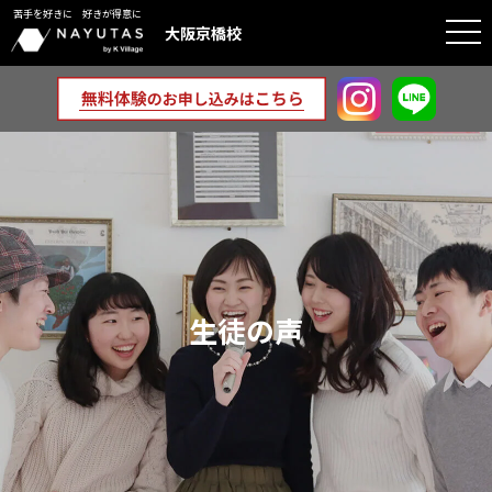
苦手を好きに 好きが得意に
togg
大阪京橋校
navi
生徒の声