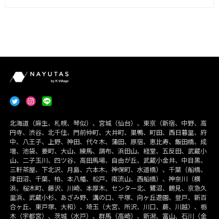
北海道（麻生、札幌、琴似）、宮城（仙台）、東京（新宿、中野、高
円寺、渋谷、北千住、門前仲町、大井町、巣鴨、町田、西日暮里、府
中、八王子、上野、神田、代々木、蒲田、原宿、恵比寿、飯田橋、成
増、池袋、要町、大山、練馬、調布、浜田山、経堂、五反田、武蔵小
山、二子玉川、四ツ谷、高田馬場、自由が丘、武蔵小金井、中目黒、
三軒茶屋、下北沢、月島、六本木、神保町、水道橋）、千葉（船橋、
津田沼、千葉、柏、本八幡、松戸、南流山、西船橋）、神奈川（横
浜、桜木町、藤沢、川崎、本厚木、センター北、鷺沼、鶴見、京急久
里浜、武蔵小杉、あざみ野、溝の口、平塚、向ヶ丘遊園、登戸、新百
合ヶ丘、東戸塚、大和）、埼玉（大宮、所沢、川口、蕨、川越）、栃
木（宇都宮）、茨城（水戸）、群馬（高崎）、新潟、富山、石川（金