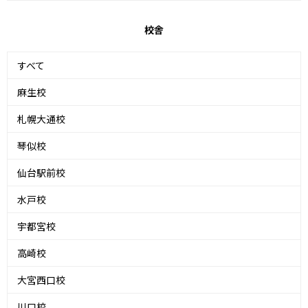
校舎
すべて
麻生校
札幌大通校
琴似校
仙台駅前校
水戸校
宇都宮校
高崎校
大宮西口校
川口校