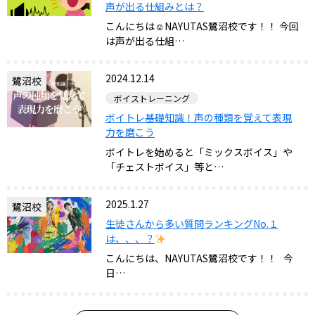
声が出る仕組みとは？
こんにちは☺NAYUTAS鷺沼校です！！ 今回
は声が出る仕組…
2024.12.14
鷺沼校
ボイストレーニング
ボイトレ基礎知識！声の種類を覚えて表現
力を磨こう
ボイトレを始めると「ミックスボイス」や
「チェストボイス」等と…
2025.1.27
鷺沼校
生徒さんから多い質問ランキングNo.１
は、、、？
こんにちは、NAYUTAS鷺沼校です！！ 今
日…