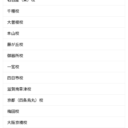
千種校
大曽根校
本山校
藤が丘校
御器所校
一宮校
四日市校
滋賀南草津校
京都（四条烏丸）校
梅田校
大阪京橋校