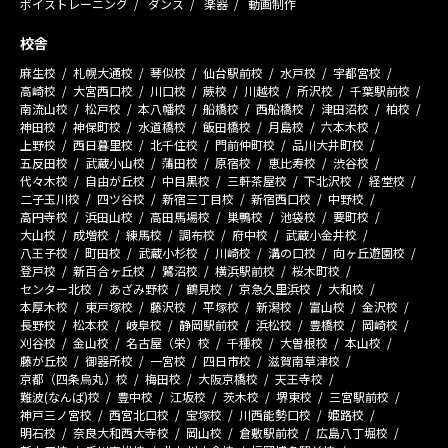
ボイストレーニング
ダンス
楽器
動画制作
校舎
麻生校
札幌大通校
琴似校
仙台駅前校
水戸校
宇都宮校
高崎校
大宮西口校
川口校
蕨校
川越校
所沢校
千葉駅前校
南流山校
松戸校
本八幡校
船橋校
西船橋校
津田沼校
柏校
神田校
神保町校
水道橋校
飯田橋校
月島校
六本木校
上野校
西日暮里校
北千住校
門前仲町校
品川大井町校
五反田校
武蔵小山校
蒲田校
原宿校
恵比寿校
渋谷校
代々木校
自由が丘校
中目黒校
三軒茶屋校
下北沢校
経堂校
二子玉川校
四ツ谷校
新宿三丁目校
新宿西口校
中野校
高円寺校
浜田山校
高田馬場校
巣鴨校
池袋校
要町校
大山校
成増校
練馬校
調布校
府中校
武蔵小金井校
八王子校
町田校
武蔵小杉校
川崎校
溝の口校
向ヶ丘遊園校
登戸校
新百合ヶ丘校
鷺沼校
横浜駅前校
桜木町校
センター北校
あざみ野校
鶴見校
京急久里浜校
大和校
本厚木校
東戸塚校
藤沢校
平塚校
新潟校
富山校
金沢校
長野校
松本校
岐阜校
静岡駅前校
浜松校
豊橋校
岡崎校
刈谷校
金山校
名古屋（栄）校
千種校
大曽根校
本山校
藤が丘校
御器所校
一宮校
四日市校
滋賀南草津校
京都（四条烏丸）校
梅田校
大阪京橋校
天王寺校
難波(なんば)校
豊中校
江坂校
茨木校
堺東校
三宮駅前校
神戸三ノ宮校
西宮北口校
宝塚校
川西能勢口校
姫路校
明石校
奈良大和西大寺校
岡山校
倉敷駅前校
広島八丁堀校