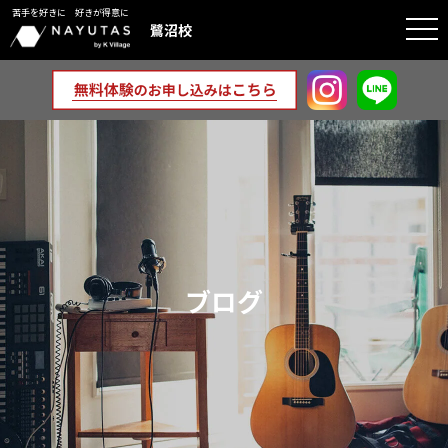
苦手を好きに 好きが得意に
togg
鷺沼校
navi
ブログ