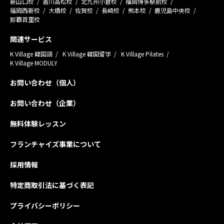
新山口校
香川高松校
北九州小倉校
福岡博多駅前校
福岡西新校
大橋校
佐賀校
長崎校
熊本校
鹿児島中央校
那覇首里校
関連サービス
K Village 韓国語
K Village 韓国留学
K Village Pilates
K Village MODULY
お問い合わせ（個人）
お問い合わせ（企業）
無料体験レッスン
フランチャイズ事業について
採用情報
特定商取引法に基づく表記
プライバシーポリシー