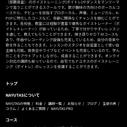
（那覇首里） のボイストレーニング(ボイトレ)やダンスをマンツーマ
ンで習うことができるスクールです。歌が趣味の方向けのボーカルコ
ースから、デビューを目指すプロボーカル、声優、ミュージカル、K-
POPに特化したコースなど、年齢に関係なくチャンスを掴むことがで
きます。各校舎、教室には経験が豊富で優秀なボイストレーナー（ボ
イトレトレーナー）が揃っているため、丁寧で分かりやすいレッスン
を通して、教えてもらうことができます。弾き語りやＤＴＭコースも
あり、作曲やレコーディング設備も充実しているため、自分の音楽や
歌を作ることもできます。レッスンのスタジオを自習室として使い自
主練も可能。発表会やライブなどイベントも充実しているので、学ん
だことをアウトプットしながら、成長することができます。オンライ
ン対応の講師も揃っているので、自宅でもナユタスのボイストレーニ
ング（ボイトレ）のレッスンを受講することができます。
トップ
NAYUTASについて
NAYUTASの特徴
料金
講師一覧
お知らせ
ブログ
生徒の声
コラム
よくあるご質問
NAYUTAS PRO
コース