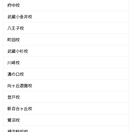
府中校
武蔵小金井校
八王子校
町田校
武蔵小杉校
川崎校
溝の口校
向ヶ丘遊園校
登戸校
新百合ヶ丘校
鷺沼校
横浜駅前校