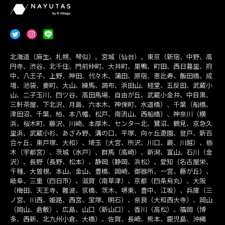
北海道（麻生、札幌、琴似）、宮城（仙台）、東京（新宿、中野、高
円寺、渋谷、北千住、門前仲町、大井町、巣鴨、町田、西日暮里、府
中、八王子、上野、神田、代々木、蒲田、原宿、恵比寿、飯田橋、成
増、池袋、要町、大山、練馬、調布、浜田山、経堂、五反田、武蔵小
山、二子玉川、四ツ谷、高田馬場、自由が丘、武蔵小金井、中目黒、
三軒茶屋、下北沢、月島、六本木、神保町、水道橋）、千葉（船橋、
津田沼、千葉、柏、本八幡、松戸、南流山、西船橋）、神奈川（横
浜、桜木町、藤沢、川崎、本厚木、センター北、鷺沼、鶴見、京急久
里浜、武蔵小杉、あざみ野、溝の口、平塚、向ヶ丘遊園、登戸、新百
合ヶ丘、東戸塚、大和）、埼玉（大宮、所沢、川口、蕨、川越）、栃
木（宇都宮）、茨城（水戸）、群馬（高崎）、新潟、富山、石川（金
沢）、長野（長野、松本）、静岡（静岡、浜松）、愛知（名古屋栄、
千種、大曽根、本山、金山、豊橋、岡崎、御器所、一宮、藤が丘）、
岐阜、三重（四日市）、滋賀（南草津）、京都（四条烏丸）、大阪
（梅田、天王寺、難波、京橋、茨木、堺東、豊中、江坂）、兵庫（三
ノ宮、川西、姫路、西宮、宝塚、明石）、奈良（大和西大寺）、岡山
（岡山、倉敷）、広島、山口（新山口）、香川（高松）、福岡（博
多、西新、北九州小倉、大橋）、佐賀、長崎、熊本、鹿児島、沖縄