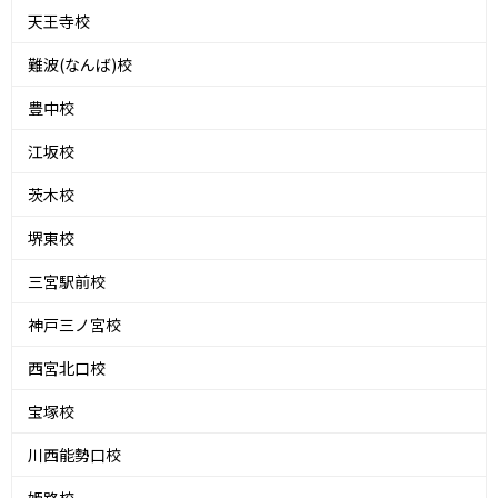
天王寺校
難波(なんば)校
豊中校
江坂校
茨木校
堺東校
三宮駅前校
神戸三ノ宮校
西宮北口校
宝塚校
川西能勢口校