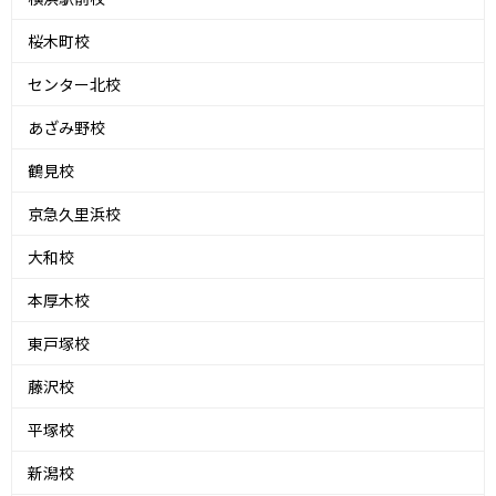
桜木町校
センター北校
あざみ野校
鶴見校
京急久里浜校
大和校
本厚木校
東戸塚校
藤沢校
平塚校
新潟校