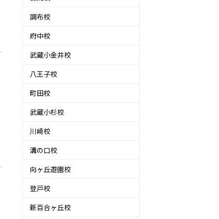
調布校
府中校
武蔵小金井校
八王子校
町田校
武蔵小杉校
川崎校
溝の口校
向ヶ丘遊園校
登戸校
新百合ヶ丘校