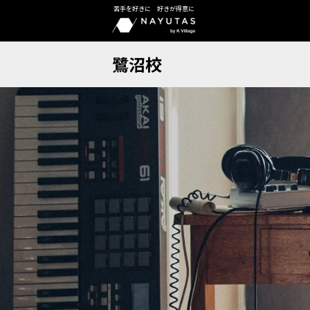
苦手を好きに 好きが得意に
鷺沼校