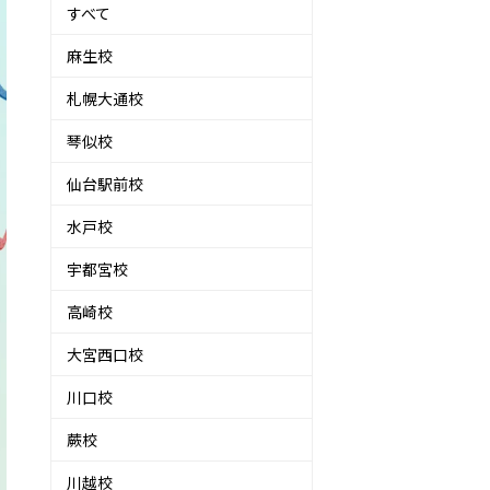
すべて
麻生校
札幌大通校
琴似校
仙台駅前校
水戸校
宇都宮校
高崎校
大宮西口校
川口校
蕨校
川越校