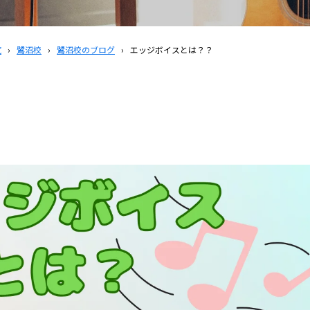
覧
›
鷺沼校
›
鷺沼校のブログ
›
エッジボイスとは？？