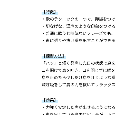
【特徴】
・歌のテクニックの一つで、抑揚をつ
・切なげな、涙声のような印象をつけ
・普通に歌うと味気ないフレーズでも
・声に張りや抜け感を出すことができ
【練習方法】
「ハッ」と短く発声した口の状態で息
口を開けて息を吐き、口を閉じずに喉
息を止めたら少しだけ息を吐くような
深呼吸をして肩の力を抜いてリラック
【効果】
・力強く安定した声が出せるようにな
・声を出している途中にピッチが上下