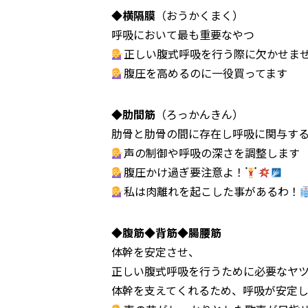
◆横隔膜
（おうかくまく）
呼吸において最も重要なやつ
正しい腹式呼吸を行う際に欠かせま
腹圧を高めるのに一役買ってます
◆肋間筋
（ろっかんきん）
肋骨と肋骨の間に存在し呼吸に関与す
声の制御や呼吸の深さを調整します
腹圧かけ過ぎ要注意よ！
私は肉離れを起こした事があるわ！
◆腹筋◆背筋◆腸腰筋
体幹を安定させ、
正しい腹式呼吸を行うために必要なヤ
体幹を支えてくれるため、呼吸が安定