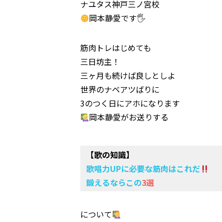
ナユタス神戸三ノ宮校
岡本静愛です🖐
筋肉トレはじめても
三日坊主！
三ヶ月も続けば良しとしよ
世界のナベアツばりに
3のつく日にアホになります
岡本静愛がお送りする
【歌の知識】
歌唱力UPに必要な筋肉はこれだ
鍛えるならこの
3選
について