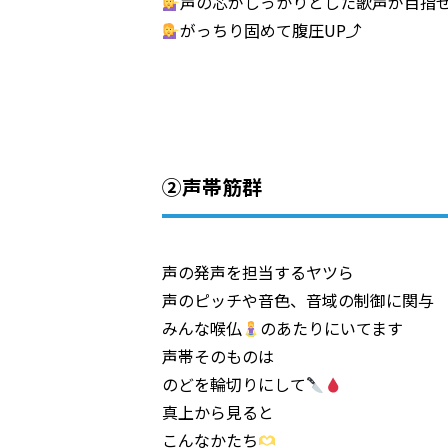
声の芯がしっかりとした歌声が目指
がっちり固めて腹圧UP⤴︎
②声帯筋群
声の発声を担当するヤツら
声のピッチや音色、音域の制御に関与
みんな喉仏
のあたりにいてます
声帯そのものは
のどを輪切りにして
真上から見ると
こんなかたち