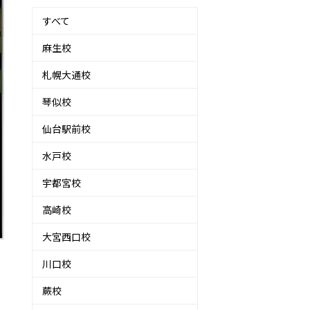
すべて
麻生校
札幌大通校
琴似校
仙台駅前校
水戸校
宇都宮校
高崎校
大宮西口校
川口校
蕨校