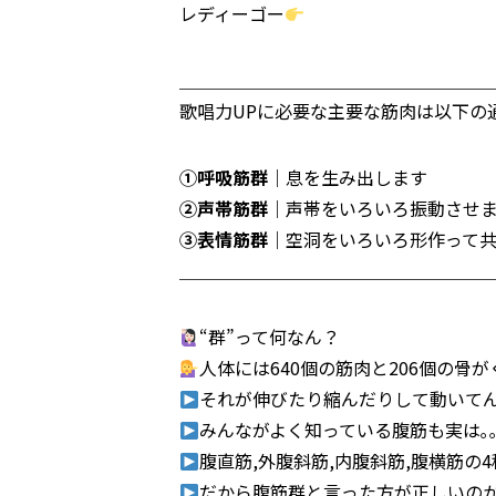
レディーゴー
＿＿＿＿＿＿＿＿＿＿＿＿＿＿＿＿＿
歌唱力UPに必要な主要な筋肉は以下の
①呼吸筋群
｜息を生み出します
②声帯筋群
｜声帯をいろいろ振動させ
③表情筋群
｜空洞をいろいろ形作って
＿＿＿＿＿＿＿＿＿＿＿＿＿＿＿＿＿
“群”って何なん？
人体には640個の筋肉と206個の骨
それが伸びたり縮んだりして動いて
みんながよく知っている腹筋も実は｡｡
腹直筋,外腹斜筋,内腹斜筋,腹横筋の
だから腹筋群と言った方が正しいの