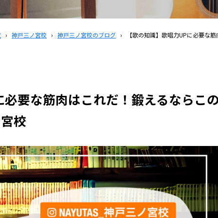
覧
›
神戸三ノ宮校
›
神戸三ノ宮校のブログ
›
【歌の知識】歌唱力UPに必要な筋肉
に必要な筋肉はこれだ！鍛えるならこ
ノ宮校