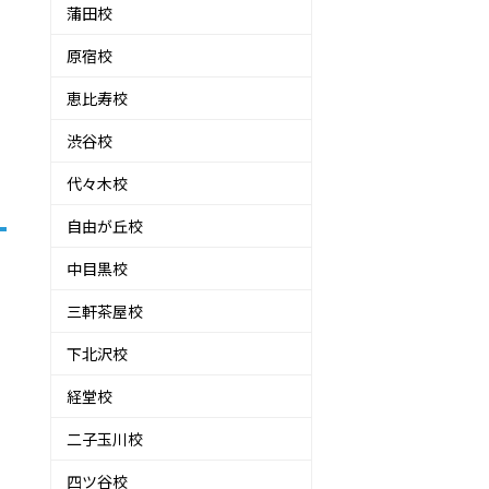
蒲田校
原宿校
恵比寿校
渋谷校
代々木校
自由が丘校
中目黒校
三軒茶屋校
下北沢校
経堂校
二子玉川校
四ツ谷校