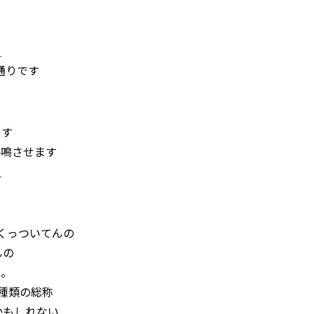
＿
通りです
ます
共鳴させます
＿
がくっついてんの
んの
｡
4種類の総称
かもしれない