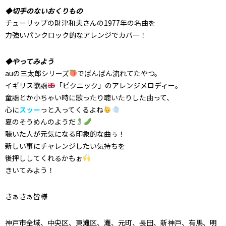
◆切手のないおくりもの
チューリップの財津和夫さんの1977年の名曲を
力強いパンクロック的なアレンジでカバー！
◆やってみよう
auの三太郎シリーズ
でばんばん流れてたやつ。
イギリス歌謡
「ピクニック」のアレンジメロディー。
童謡とか小ちゃい時に歌ったり聴いたりした曲って、
心に
スッー
っと入ってくるよね
夏のそうめんのようだ
聴いた人が元気になる印象的な曲ぅ！
新しい事にチャレンジしたい気持ちを
後押ししてくれるかもぉ
きいてみよう！
さぁさぁ皆様
神戸市全域、中央区、東灘区、灘、元町、長田、新神戸、有馬、明