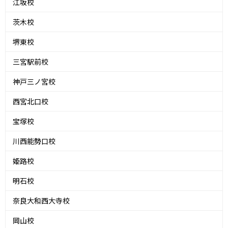
江坂校
茨木校
堺東校
三宮駅前校
神戸三ノ宮校
西宮北口校
宝塚校
川西能勢口校
姫路校
明石校
奈良大和西大寺校
岡山校