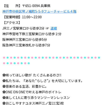
【住 所】〒651-0094 兵庫県
神戸市中央区琴ノ緒町5-5-9フューチャービル４階
【営業時間】11:00～22:00
【アクセス】
JR三ノ宮駅東口から徒歩2分
☞
道順
神戸市営地下鉄三宮駅東口から徒歩２分
阪神神戸三宮東口から徒歩5分
阪急神戸三宮東改札から徒歩7分
☻
☻
☻
☻
☻
☻
☻
☻
☻
☻
☻
☻
☻
☻
☻
☻
☻
☻
☻
☻
☻
☻
☻
☻
☻
☻
☻
☻
☻
☻
☻
☻
☻
☻
☻
☻
✿
唄ってほしい歌が
たくさんあるのさ
‼︎
✿
私たちは、『あなた“らしさ”』を大切にしています。
✿
音楽のある生活、彩豊かに。
✿
ONE ON ONEで叶える神戸のボイトレ
✿
楽しく1人に寄り添うマンツーマンレッスン
✿
おこしやすナユタス神戸三ノ宮(三宮)校