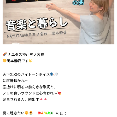
ナユタス神戸三ノ宮校
岡本静愛です
天下無双のハイトーンボイス
に度肝抜かれ〜
底抜けに明るい前向きな歌詞と、
ノリの良いサウンドに心奪われ〜
励まされる人、続出中
夏に聴きたい
W
A
N
I
M
A
の曲ぅ