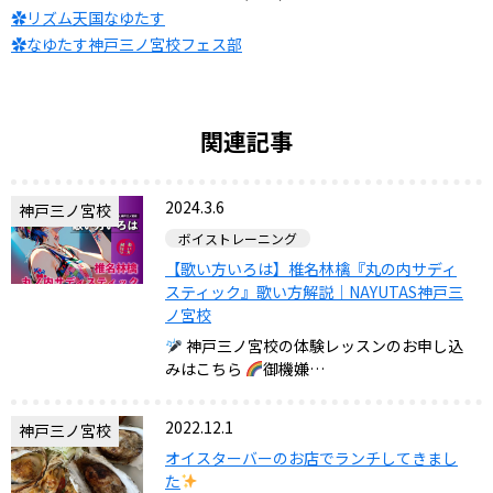
✿リズム天国なゆたす
✿
なゆたす神戸三ノ宮校フェス部
関連記事
2024.3.6
神戸三ノ宮校
ボイストレーニング
【歌い方いろは】椎名林檎『丸の内サディ
スティック』歌い方解説｜NAYUTAS神戸三
ノ宮校
神戸三ノ宮校の体験レッスンのお申し込
みはこちら
御機嫌…
2022.12.1
神戸三ノ宮校
オイスターバーのお店でランチしてきまし
た