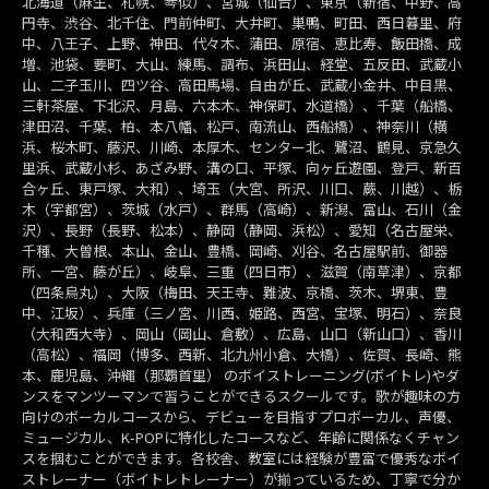
北海道（麻生、札幌、琴似）、宮城（仙台）、東京（新宿、中野、高
円寺、渋谷、北千住、門前仲町、大井町、巣鴨、町田、西日暮里、府
中、八王子、上野、神田、代々木、蒲田、原宿、恵比寿、飯田橋、成
増、池袋、要町、大山、練馬、調布、浜田山、経堂、五反田、武蔵小
山、二子玉川、四ツ谷、高田馬場、自由が丘、武蔵小金井、中目黒、
三軒茶屋、下北沢、月島、六本木、神保町、水道橋）、千葉（船橋、
津田沼、千葉、柏、本八幡、松戸、南流山、西船橋）、神奈川（横
浜、桜木町、藤沢、川崎、本厚木、センター北、鷺沼、鶴見、京急久
里浜、武蔵小杉、あざみ野、溝の口、平塚、向ヶ丘遊園、登戸、新百
合ヶ丘、東戸塚、大和）、埼玉（大宮、所沢、川口、蕨、川越）、栃
木（宇都宮）、茨城（水戸）、群馬（高崎）、新潟、富山、石川（金
沢）、長野（長野、松本）、静岡（静岡、浜松）、愛知（名古屋栄、
千種、大曽根、本山、金山、豊橋、岡崎、刈谷、名古屋駅前、御器
所、一宮、藤が丘）、岐阜、三重（四日市）、滋賀（南草津）、京都
（四条烏丸）、大阪（梅田、天王寺、難波、京橋、茨木、堺東、豊
中、江坂）、兵庫（三ノ宮、川西、姫路、西宮、宝塚、明石）、奈良
（大和西大寺）、岡山（岡山、倉敷）、広島、山口（新山口）、香川
（高松）、福岡（博多、西新、北九州小倉、大橋）、佐賀、長崎、熊
本、鹿児島、沖縄（那覇首里） のボイストレーニング(ボイトレ)やダ
ンスをマンツーマンで習うことができるスクールです。歌が趣味の方
向けのボーカルコースから、デビューを目指すプロボーカル、声優、
ミュージカル、K-POPに特化したコースなど、年齢に関係なくチャン
スを掴むことができます。各校舎、教室には経験が豊富で優秀なボイ
ストレーナー（ボイトレトレーナー）が揃っているため、丁寧で分か