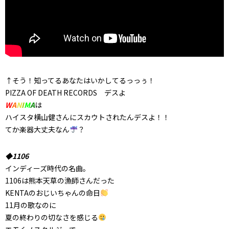
↑そう！知ってるあなたはいかしてるっっぅ！
PIZZA OF DEATH RECORDS デスよ
W
A
N
I
M
A
は
ハイスタ横山健さんにスカウトされたんデスよ！！
てか楽器大丈夫なん
？
◆1106
インディーズ時代の名曲。
1106は熊本天草の漁師さんだった
KENTAのおじいちゃんの命日
11月の歌なのに
夏の終わりの切なさを感じる