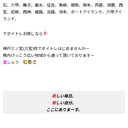
石、六甲、舞子、垂水、住吉、魚崎、御影、岡本、芦屋、須磨、西
宮、尼崎、西神、姫路、淡路、洲本、ポートアイランド、六甲アイ
ランド、
でボイトレお探しなら
神戸三ノ宮(三宮)校でボイトレはじめませんかー
県内けっこう広い地域から通って頂いておりますー
宜
し
ゅ
う
新
しい毎日、
新
しい自分。
ここにありまーす。