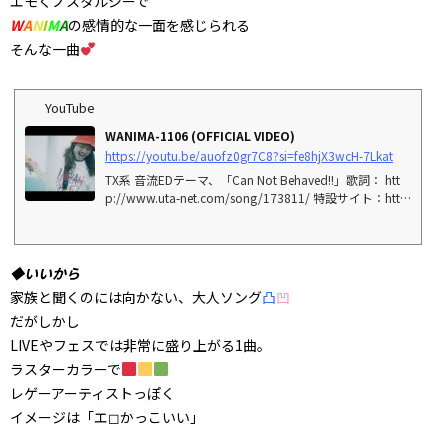
エモくノスタルジーで
W
A
N
I
M
A
の感情的な一面を感じられる
そんな一曲
YouTube
WANIMA-1106 (OFFICIAL VIDEO)
https://youtu.be/auofz0gr7C8?si=fe8hjX3wcH-7Lkat
TX系 音流EDテーマ、「Can Not Behaved!!」歌詞： htt
p://www.uta-net.com/song/173811/ 特設サイト：htt
p://wanima.net/cannotbehaved/WANIMA 1st ミニアル
バム「Can Not Behaved!!」より1106(イチイチゼ...
◆いいから
家族と聞くのには向かない、大人ソング
凸
凹
だがしかし
LIVEやフェスでは非常に盛り上がる1曲。
ラスターカラーで
レゲーアーティストっぽく
イメージは「エ◻︎かっこいい」