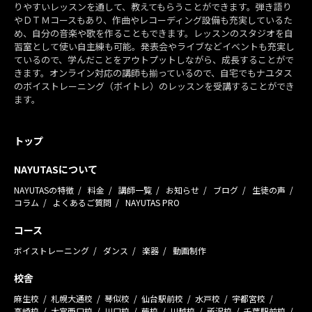
りやすいレッスンを通して、教えてもらうことができます。弾き語り
やＤＴＭコースもあり、作曲やレコーディング設備も充実しているた
め、自分の音楽や歌を作ることもできます。レッスンのスタジオを自
習室として使い自主練も可能。発表会やライブなどイベントも充実し
ているので、学んだことをアウトプットしながら、成長することがで
きます。オンライン対応の講師も揃っているので、自宅でもナユタス
のボイストレーニング（ボイトレ）のレッスンを受講することができ
ます。
トップ
NAYUTASについて
NAYUTASの特徴
料金
講師一覧
お知らせ
ブログ
生徒の声
コラム
よくあるご質問
NAYUTAS PRO
コース
ボイストレーニング
ダンス
楽器
動画制作
校舎
麻生校
札幌大通校
琴似校
仙台駅前校
水戸校
宇都宮校
高崎校
大宮西口校
川口校
蕨校
川越校
所沢校
千葉駅前校