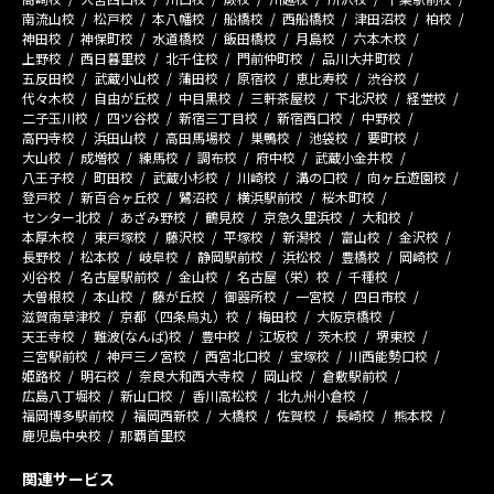
南流山校
松戸校
本八幡校
船橋校
西船橋校
津田沼校
柏校
神田校
神保町校
水道橋校
飯田橋校
月島校
六本木校
上野校
西日暮里校
北千住校
門前仲町校
品川大井町校
五反田校
武蔵小山校
蒲田校
原宿校
恵比寿校
渋谷校
代々木校
自由が丘校
中目黒校
三軒茶屋校
下北沢校
経堂校
二子玉川校
四ツ谷校
新宿三丁目校
新宿西口校
中野校
高円寺校
浜田山校
高田馬場校
巣鴨校
池袋校
要町校
大山校
成増校
練馬校
調布校
府中校
武蔵小金井校
八王子校
町田校
武蔵小杉校
川崎校
溝の口校
向ヶ丘遊園校
登戸校
新百合ヶ丘校
鷺沼校
横浜駅前校
桜木町校
センター北校
あざみ野校
鶴見校
京急久里浜校
大和校
本厚木校
東戸塚校
藤沢校
平塚校
新潟校
富山校
金沢校
長野校
松本校
岐阜校
静岡駅前校
浜松校
豊橋校
岡崎校
刈谷校
名古屋駅前校
金山校
名古屋（栄）校
千種校
大曽根校
本山校
藤が丘校
御器所校
一宮校
四日市校
滋賀南草津校
京都（四条烏丸）校
梅田校
大阪京橋校
天王寺校
難波(なんば)校
豊中校
江坂校
茨木校
堺東校
三宮駅前校
神戸三ノ宮校
西宮北口校
宝塚校
川西能勢口校
姫路校
明石校
奈良大和西大寺校
岡山校
倉敷駅前校
広島八丁堀校
新山口校
香川高松校
北九州小倉校
福岡博多駅前校
福岡西新校
大橋校
佐賀校
長崎校
熊本校
鹿児島中央校
那覇首里校
関連サービス