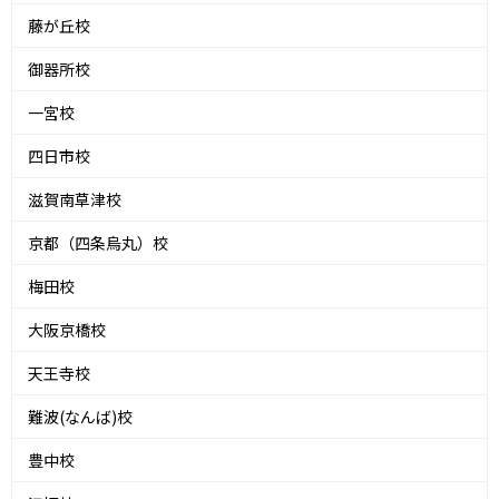
藤が丘校
御器所校
一宮校
四日市校
滋賀南草津校
京都（四条烏丸）校
梅田校
大阪京橋校
天王寺校
難波(なんば)校
豊中校