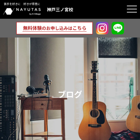
苦手を好きに 好きが得意に
togg
神戸三ノ宮校
navi
ブログ