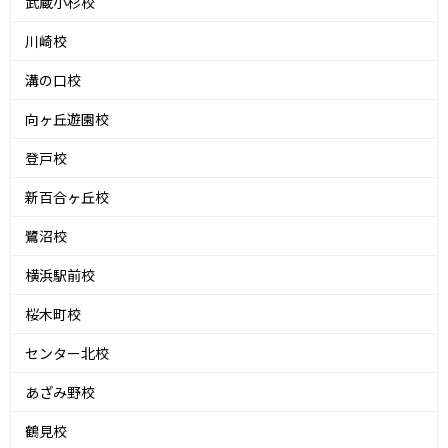
武蔵小杉校
川崎校
溝の口校
向ヶ丘遊園校
登戸校
新百合ヶ丘校
鷺沼校
横浜駅前校
桜木町校
センター北校
あざみ野校
鶴見校