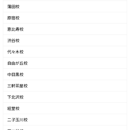
蒲田校
原宿校
恵比寿校
渋谷校
代々木校
自由が丘校
中目黒校
三軒茶屋校
下北沢校
経堂校
二子玉川校