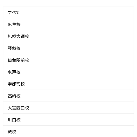
すべて
麻生校
札幌大通校
琴似校
仙台駅前校
水戸校
宇都宮校
高崎校
大宮西口校
川口校
蕨校