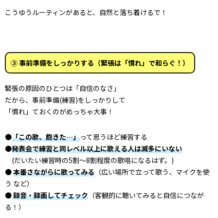
こうゆうルーティンがあると、自然と落ち着けるで！
③ 事前準備をしっかりする（緊張は「慣れ」で和らぐ！）
緊張の原因のひとつは「自信のなさ」
だから、事前準備(練習)をしっかりして
「慣れ」ておくのがめっちゃ大事！
●
「この歌、飽きた…」
って思うほど練習する
●
発表会で練習と同レベル以上に歌える人は滅多にいない
(だいたい練習時の5割〜8割程度の歌唱になるはず。)
●
本番さながらに歌ってみる
（広い場所で立って歌う、マイクを使
う など）
●
録音・録画してチェック
（客観的に聴いてみると自信につなが
る！）