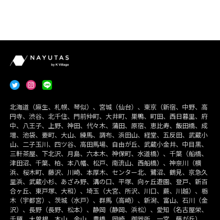
北海道（麻生、札幌、琴似）、宮城（仙台）、東京（新宿、中野、高
円寺、渋谷、北千住、門前仲町、大井町、巣鴨、町田、西日暮里、府
中、八王子、上野、神田、代々木、蒲田、原宿、恵比寿、飯田橋、成
増、池袋、要町、大山、練馬、調布、浜田山、経堂、五反田、武蔵小
山、二子玉川、四ツ谷、高田馬場、自由が丘、武蔵小金井、中目黒、
三軒茶屋、下北沢、月島、六本木、神保町、水道橋）、千葉（船橋、
津田沼、千葉、柏、本八幡、松戸、南流山、西船橋）、神奈川（横
浜、桜木町、藤沢、川崎、本厚木、センター北、鷺沼、鶴見、京急久
里浜、武蔵小杉、あざみ野、溝の口、平塚、向ヶ丘遊園、登戸、新百
合ヶ丘、東戸塚、大和）、埼玉（大宮、所沢、川口、蕨、川越）、栃
木（宇都宮）、茨城（水戸）、群馬（高崎）、新潟、富山、石川（金
沢）、長野（長野、松本）、静岡（静岡、浜松）、愛知（名古屋栄、
千種、大曽根、本山、金山、豊橋、岡崎、御器所、一宮、藤が丘）、