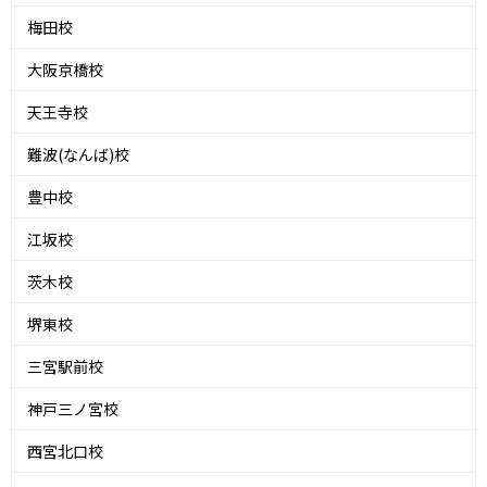
梅田校
大阪京橋校
天王寺校
難波(なんば)校
豊中校
江坂校
茨木校
堺東校
三宮駅前校
神戸三ノ宮校
西宮北口校