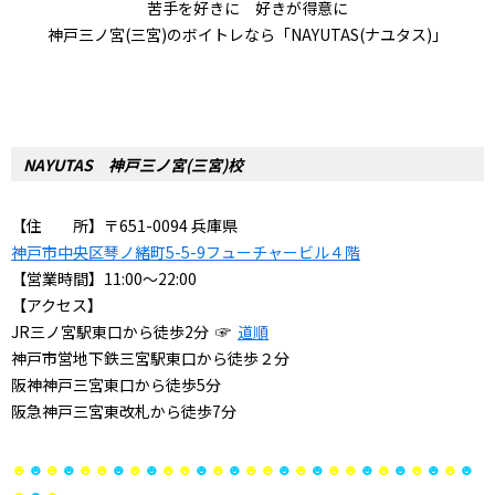
苦手を好きに 好きが得意に
神戸三ノ宮(三宮)のボイトレなら「NAYUTAS(ナユタス)」
NAYUTAS 神戸三ノ宮(三宮)校
【住 所】〒651-0094 兵庫県
神戸市中央区琴ノ緒町5-5-9フューチャービル４階
【営業時間】11:00～22:00
【アクセス】
JR三ノ宮駅東口から徒歩2分
☞
道順
神戸市営地下鉄三宮駅東口から徒歩２分
阪神神戸三宮東口から徒歩5分
阪急神戸三宮東改札から徒歩7分
☻
☻
☻
☻
☻☻
☻
☻
☻
☻☻
☻
☻
☻
☻☻
☻
☻
☻
☻☻
☻
☻
☻
☻
☻
☻
☻