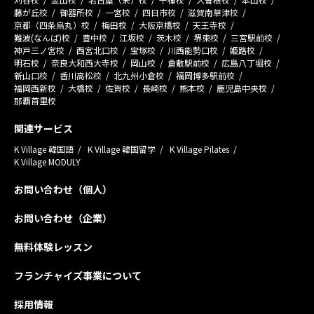
藤が丘校
御器所校
一宮校
四日市校
滋賀南草津校
京都（四条烏丸）校
梅田校
大阪京橋校
天王寺校
難波(なんば)校
豊中校
江坂校
茨木校
堺東校
三宮駅前校
神戸三ノ宮校
西宮北口校
宝塚校
川西能勢口校
姫路校
明石校
奈良大和西大寺校
岡山校
倉敷駅前校
広島八丁堀校
新山口校
香川高松校
北九州小倉校
福岡博多駅前校
福岡西新校
大橋校
佐賀校
長崎校
熊本校
鹿児島中央校
那覇首里校
関連サービス
K Village 韓国語
K Village 韓国留学
K Village Pilates
K Village MODULY
お問い合わせ（個人）
お問い合わせ（企業）
無料体験レッスン
フランチャイズ事業について
採用情報