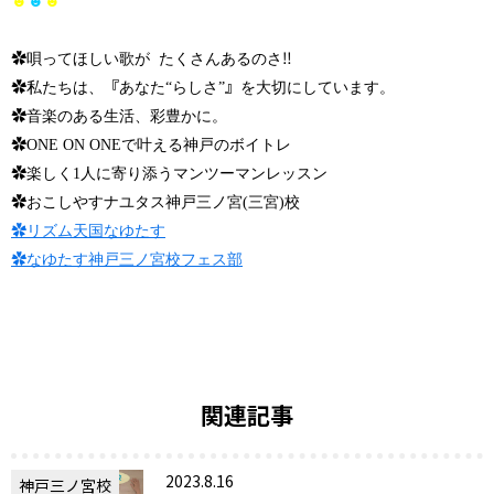
☻
☻
☻
✿
‼︎
唄ってほしい歌が
たくさんあるのさ
✿
『
』
私たちは、
あなた“らしさ”
を大切にしています。
✿
音楽のある生活、彩豊かに。
✿
ONE ON ONEで叶える神戸のボイトレ
✿
楽しく1人に寄り添うマンツーマンレッスン
✿
おこしやすナユタス神戸三ノ宮(三宮)校
✿
リズム天国なゆたす
✿
なゆたす神戸三ノ宮校フェス部
関連記事
2023.8.16
神戸三ノ宮校