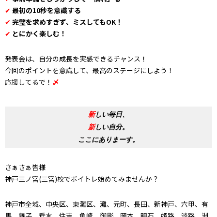
✔
最初の10秒を意識する
✔
完璧を求めすぎず、ミスしてもOK！
✔
とにかく楽しむ！
発表会は、自分の成長を実感できるチャンス！
今回のポイントを意識して、最高のステージにしよう！
応援してるで！
〆
新
しい毎日、
新
しい自分。
ここにありまーす。
さぁさぁ皆様
神戸三ノ宮(三宮)校でボイトレ始めてみませんか？
神戸市全域、中央区、東灘区、灘、元町、長田、新神戸、六甲、有
馬、舞子、垂水、住吉、魚崎、御影、岡本、明石、姫路、淡路、洲