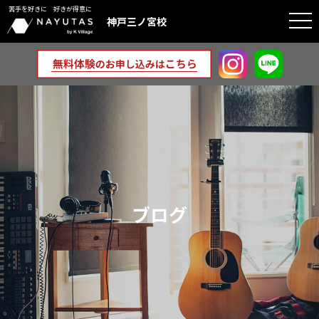
苦手を好きに 好きが得意に
togg
神戸三ノ宮校
navi
ブログ