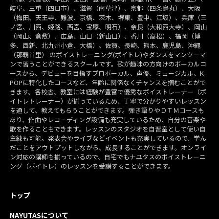
岐阜、三重（四日市）、滋賀（南草津）、京都（四条烏丸）、大阪
（梅田、天王寺、難波、京橋、茨木、堺東、豊中、江坂）、兵庫（三
ノ宮、川西、姫路、西宮、宝塚、明石）、奈良（大和西大寺）、岡山
（岡山、倉敷）、広島、山口（新山口）、香川（高松）、福岡（博
多、西新、北九州小倉、大橋）、佐賀、長崎、熊本、鹿児島、沖縄
（那覇首里） のボイストレーニング(ボイトレ)やダンスをマンツーマ
ンで習うことができるスクールです。歌が趣味の方向けのボーカルコ
ースから、デビューを目指すプロボーカル、声優、ミュージカル、K-
POPに特化したコースなど、年齢に関係なくチャンスを掴むことがで
きます。各校舎、教室には経験が豊富で優秀なボイストレーナー（ボ
イトレトレーナー）が揃っているため、丁寧で分かりやすいレッスン
を通して、教えてもらうことができます。弾き語りやＤＴＭコースも
あり、作曲やレコーディング設備も充実しているため、自分の音楽や
歌を作ることもできます。レッスンのスタジオを自習室として使い自
主練も可能。発表会やライブなどイベントも充実しているので、学ん
だことをアウトプットしながら、成長することができます。オンライ
ン対応の講師も揃っているので、自宅でもナユタスのボイストレーニ
ング（ボイトレ）のレッスンを受講することができます。
トップ
NAYUTASについて