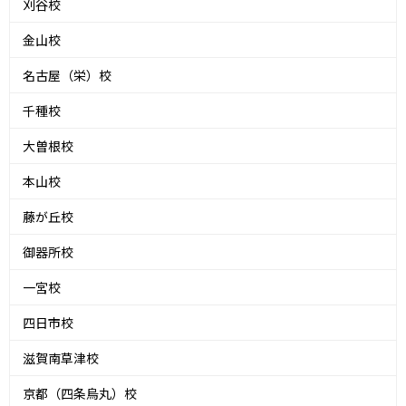
刈谷校
金山校
名古屋（栄）校
千種校
大曽根校
本山校
藤が丘校
御器所校
一宮校
四日市校
滋賀南草津校
京都（四条烏丸）校