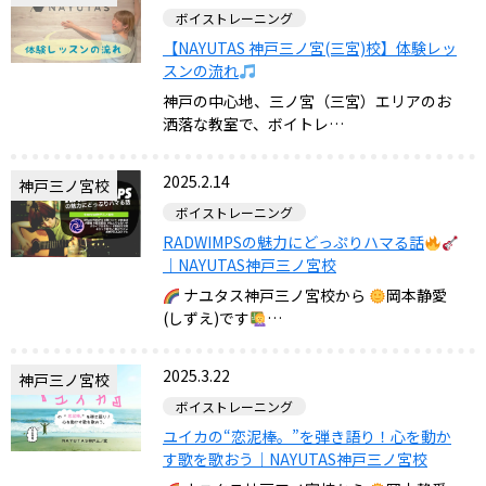
ボイストレーニング
【NAYUTAS 神戸三ノ宮(三宮)校】体験レッ
スンの流れ
神戸の中心地、三ノ宮（三宮）エリアのお
洒落な教室で、ボイトレ…
2025.2.14
神戸三ノ宮校
ボイストレーニング
RADWIMPSの魅力にどっぷりハマる話
｜NAYUTAS神戸三ノ宮校
ナユタス神戸三ノ宮校から
岡本静愛
(しずえ)です
…
2025.3.22
神戸三ノ宮校
ボイストレーニング
ユイカの“恋泥棒。”を弾き語り！心を動か
す歌を歌おう｜NAYUTAS神戸三ノ宮校