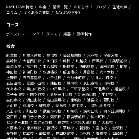
NAYUTASの特徴
料金
講師一覧
お知らせ
ブログ
生徒の声
コラム
よくあるご質問
NAYUTAS PRO
コース
ボイストレーニング
ダンス
楽器
動画制作
校舎
麻生校
札幌大通校
琴似校
仙台駅前校
水戸校
宇都宮校
高崎校
大宮西口校
川口校
蕨校
川越校
所沢校
千葉駅前校
南流山校
松戸校
本八幡校
船橋校
西船橋校
津田沼校
柏校
神田校
神保町校
水道橋校
飯田橋校
月島校
六本木校
上野校
西日暮里校
北千住校
門前仲町校
品川大井町校
五反田校
武蔵小山校
蒲田校
原宿校
恵比寿校
渋谷校
代々木校
自由が丘校
中目黒校
三軒茶屋校
下北沢校
経堂校
二子玉川校
四ツ谷校
新宿三丁目校
新宿西口校
中野校
高円寺校
浜田山校
高田馬場校
巣鴨校
池袋校
要町校
大山校
成増校
練馬校
調布校
府中校
武蔵小金井校
八王子校
町田校
武蔵小杉校
川崎校
溝の口校
向ヶ丘遊園校
登戸校
新百合ヶ丘校
鷺沼校
横浜駅前校
桜木町校
センター北校
あざみ野校
鶴見校
京急久里浜校
大和校
本厚木校
東戸塚校
藤沢校
平塚校
新潟校
富山校
金沢校
長野校
松本校
岐阜校
静岡駅前校
浜松校
豊橋校
岡崎校
刈谷校
金山校
名古屋（栄）校
千種校
大曽根校
本山校