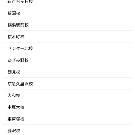
新百合ヶ丘校
鷺沼校
横浜駅前校
桜木町校
センター北校
あざみ野校
鶴見校
京急久里浜校
大和校
本厚木校
東戸塚校
藤沢校