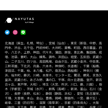
北海道（麻生、札幌、琴似）、宮城（仙台）、東京（新宿、中野、高
円寺、渋谷、北千住、門前仲町、大井町、巣鴨、町田、西日暮里、府
中、八王子、上野、神田、代々木、蒲田、原宿、恵比寿、飯田橋、成
増、池袋、要町、大山、練馬、調布、浜田山、経堂、五反田、武蔵小
山、二子玉川、四ツ谷、高田馬場、自由が丘、武蔵小金井、中目黒、
三軒茶屋、下北沢、月島、六本木、神保町、水道橋）、千葉（船橋、
津田沼、千葉、柏、本八幡、松戸、南流山、西船橋）、神奈川（横
浜、桜木町、藤沢、川崎、本厚木、センター北、鷺沼、鶴見、京急久
里浜、武蔵小杉、あざみ野、溝の口、平塚、向ヶ丘遊園、登戸、新百
合ヶ丘、東戸塚、大和）、埼玉（大宮、所沢、川口、蕨、川越）、栃
木（宇都宮）、茨城（水戸）、群馬（高崎）、新潟、富山、石川（金
沢）、長野（長野、松本）、静岡（静岡、浜松）、愛知（名古屋栄、
千種、大曽根、本山、金山、豊橋、岡崎、御器所、一宮、藤が丘）、
岐阜、三重（四日市）、滋賀（南草津）、京都（四条烏丸）、大阪
（梅田、天王寺、難波、京橋、茨木、堺東、豊中、江坂）、兵庫（三