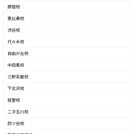
原宿校
恵比寿校
渋谷校
代々木校
自由が丘校
中目黒校
三軒茶屋校
下北沢校
経堂校
二子玉川校
四ツ谷校