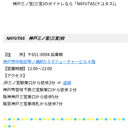
神戸三ノ宮(三宮)のボイトレなら「NAYUTAS(ナユタス)」
NAYUTAS 神戸三ノ宮(三宮)校
【住 所】〒651-0094 兵庫県
神戸市中央区琴ノ緒町5-5-9フューチャービル４階
【営業時間】11:00～22:00
【アクセス】
JR三ノ宮駅東口から徒歩2分
☞
道順
神戸市営地下鉄三宮駅東口から徒歩２分
阪神神戸三宮東口から徒歩5分
阪急神戸三宮東改札から徒歩7分
☻
☻
☻
☻
☻☻
☻
☻
☻
☻☻
☻
☻
☻
☻☻
☻
☻
☻
☻☻
☻
☻
☻
☻
☻
☻
☻
☻
☻
☻