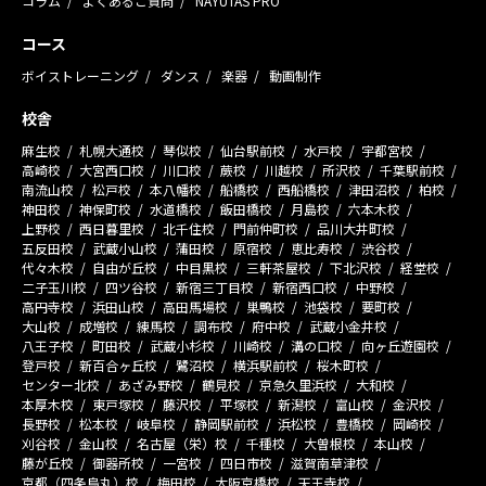
コラム
よくあるご質問
NAYUTAS PRO
コース
ボイストレーニング
ダンス
楽器
動画制作
校舎
麻生校
札幌大通校
琴似校
仙台駅前校
水戸校
宇都宮校
高崎校
大宮西口校
川口校
蕨校
川越校
所沢校
千葉駅前校
南流山校
松戸校
本八幡校
船橋校
西船橋校
津田沼校
柏校
神田校
神保町校
水道橋校
飯田橋校
月島校
六本木校
上野校
西日暮里校
北千住校
門前仲町校
品川大井町校
五反田校
武蔵小山校
蒲田校
原宿校
恵比寿校
渋谷校
代々木校
自由が丘校
中目黒校
三軒茶屋校
下北沢校
経堂校
二子玉川校
四ツ谷校
新宿三丁目校
新宿西口校
中野校
高円寺校
浜田山校
高田馬場校
巣鴨校
池袋校
要町校
大山校
成増校
練馬校
調布校
府中校
武蔵小金井校
八王子校
町田校
武蔵小杉校
川崎校
溝の口校
向ヶ丘遊園校
登戸校
新百合ヶ丘校
鷺沼校
横浜駅前校
桜木町校
センター北校
あざみ野校
鶴見校
京急久里浜校
大和校
本厚木校
東戸塚校
藤沢校
平塚校
新潟校
富山校
金沢校
長野校
松本校
岐阜校
静岡駅前校
浜松校
豊橋校
岡崎校
刈谷校
金山校
名古屋（栄）校
千種校
大曽根校
本山校
藤が丘校
御器所校
一宮校
四日市校
滋賀南草津校
京都（四条烏丸）校
梅田校
大阪京橋校
天王寺校