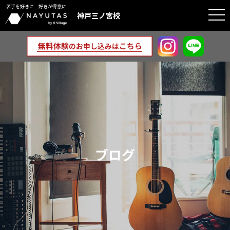
苦手を好きに 好きが得意に
togg
神戸三ノ宮校
navi
ブログ