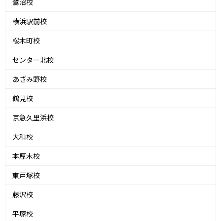
鷺沼校
横浜駅前校
桜木町校
センター北校
あざみ野校
鶴見校
京急久里浜校
大和校
本厚木校
東戸塚校
藤沢校
平塚校