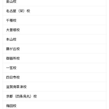
金山校
名古屋（栄）校
千種校
大曽根校
本山校
藤が丘校
御器所校
一宮校
四日市校
滋賀南草津校
京都（四条烏丸）校
梅田校