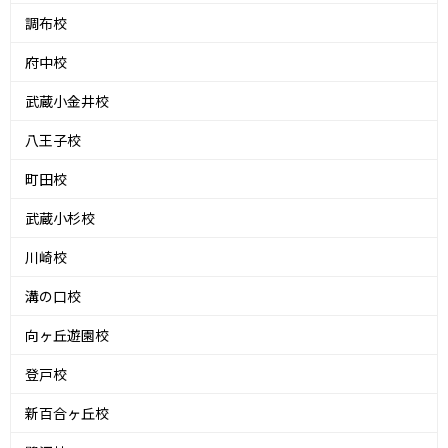
調布校
府中校
武蔵小金井校
八王子校
町田校
武蔵小杉校
川崎校
溝の口校
向ヶ丘遊園校
登戸校
新百合ヶ丘校