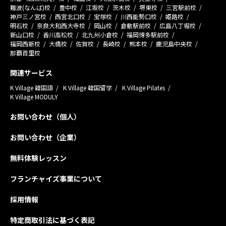
難波(なんば)校
豊中校
江坂校
茨木校
堺東校
三宮駅前校
神戸三ノ宮校
西宮北口校
宝塚校
川西能勢口校
姫路校
明石校
奈良大和西大寺校
岡山校
倉敷駅前校
広島八丁堀校
新山口校
香川高松校
北九州小倉校
福岡博多駅前校
福岡西新校
大橋校
佐賀校
長崎校
熊本校
鹿児島中央校
那覇首里校
関連サービス
K Village 韓国語
K Village 韓国留学
K Village Pilates
K Village MODULY
お問い合わせ（個人）
お問い合わせ（企業）
無料体験レッスン
フランチャイズ事業について
採用情報
特定商取引法に基づく表記