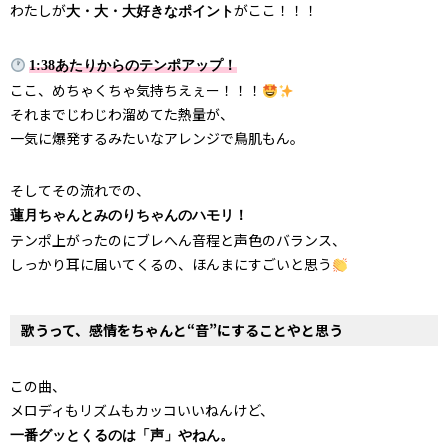
わたしが
がここ！！！
大・大・大好きなポイント
1:38あたりからのテンポアップ！
ここ、めちゃくちゃ気持ちえぇー！！！
それまでじわじわ溜めてた熱量が、
一気に爆発するみたいなアレンジで鳥肌もん。
そしてその流れでの、
蓮月ちゃんとみのりちゃんのハモリ！
テンポ上がったのにブレへん音程と声色のバランス、
しっかり耳に届いてくるの、ほんまにすごいと思う
歌うって、感情をちゃんと“音”にすることやと思う
この曲、
メロディもリズムもカッコいいねんけど、
一番グッとくるのは「声」やねん。