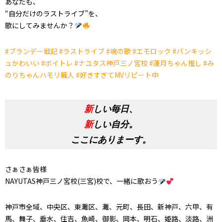
あなたも、
“自分だけのラストライブ”を、
歌にしてみませんか？
#
ブランデー戦記
#
ラストライブ
#
魂の歌
#
エモロック
#
パンキッシ
ュかわいい
#
ボイトレ
#
ナユタス神戸三ノ宮校
#
蓮月ちゃん推し
#
み
のりちゃんハモリ職人
#
好きすぎて
MV
リピート中
新
しい毎日、
新
しい自分。
ここにありまーす。
さぁさぁ皆様
NAYUTAS神戸三ノ宮校(
三宮
)
校で、一緒に歌おう
神戸市全域、中央区、東灘区、灘、元町、長田、新神戸、六甲、有
馬、舞子、垂水、住吉、魚崎、御影、岡本、明石、姫路、淡路、洲