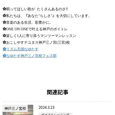
✿
‼︎
唄ってほしい歌が
たくさんあるのさ
✿
『
』
私たちは、
あなた“らしさ”
を大切にしています。
✿
音楽のある生活、彩豊かに。
✿
ONE ON ONEで叶える神戸のボイトレ
✿
楽しく1人に寄り添うマンツーマンレッスン
✿
おこしやすナユタス神戸三ノ宮(三宮)校
✿
リズム天国なゆたす
✿
なゆたす神戸三ノ宮校フェス部
関連記事
2024.3.23
神戸三ノ宮校
ボイストレーニング