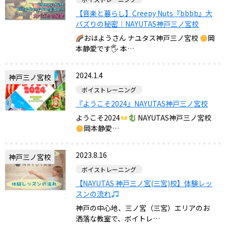
【音楽と暮らし】Creepy Nuts『bbbb』大
バズりの秘密｜NAYUTAS神戸三ノ宮校
おはようさん ナユタス神戸三ノ宮校
岡
本静愛です🖐
本…
2024.1.4
神戸三ノ宮校
ボイストレーニング
『ようこそ2024』NAYUTAS神戸三ノ宮校
ようこそ2024
NAYUTAS神戸三ノ宮校
岡本静愛…
2023.8.16
神戸三ノ宮校
ボイストレーニング
【NAYUTAS 神戸三ノ宮(三宮)校】体験レッ
スンの流れ
神戸の中心地、三ノ宮（三宮）エリアのお
洒落な教室で、ボイトレ…