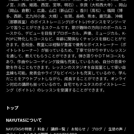
ノ宮、川西、姫路、西宮、宝塚、明石）、奈良（大和西大寺）、岡山
（岡山、倉敷）、広島、山口（新山口）、香川（高松）、福岡（博
多、西新、北九州小倉、大橋）、佐賀、長崎、熊本、鹿児島、沖縄
（那覇首里） のボイストレーニング(ボイトレ)やダンスをマンツーマ
ンで習うことができるスクールです。歌が趣味の方向けのボーカルコ
ースから、デビューを目指すプロボーカル、声優、ミュージカル、K-
POPに特化したコースなど、年齢に関係なくチャンスを掴むことがで
きます。各校舎、教室には経験が豊富で優秀なボイストレーナー（ボ
イトレトレーナー）が揃っているため、丁寧で分かりやすいレッスン
を通して、教えてもらうことができます。弾き語りやＤＴＭコースも
あり、作曲やレコーディング設備も充実しているため、自分の音楽や
歌を作ることもできます。レッスンのスタジオを自習室として使い自
主練も可能。発表会やライブなどイベントも充実しているので、学ん
だことをアウトプットしながら、成長することができます。オンライ
ン対応の講師も揃っているので、自宅でもナユタスのボイストレーニ
ング（ボイトレ）のレッスンを受講することができます。
トップ
NAYUTASについて
NAYUTASの特徴
料金
講師一覧
お知らせ
ブログ
生徒の声