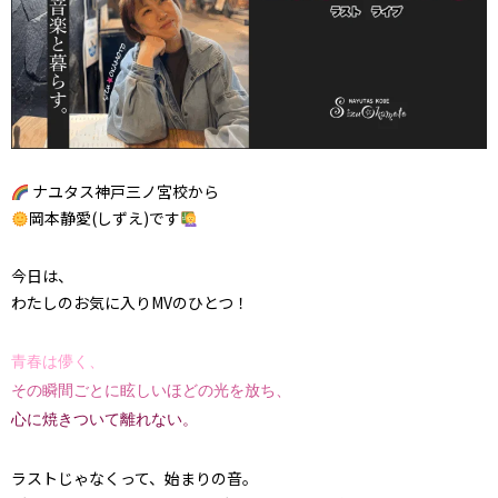
ナユタス神戸三ノ宮校から
岡本静愛(しずえ)です
今日は、
わたしのお気に入りMVのひとつ！
青春は儚く、
その瞬間ごとに眩しいほどの光を放ち、
心に焼きついて離れない。
ラストじゃなくって、始まりの音。