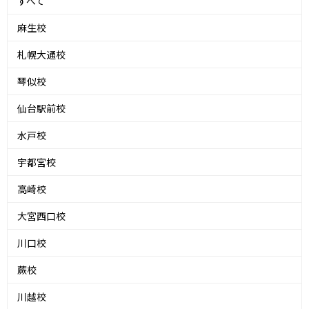
すべて
麻生校
札幌大通校
琴似校
仙台駅前校
水戸校
宇都宮校
高崎校
大宮西口校
川口校
蕨校
川越校