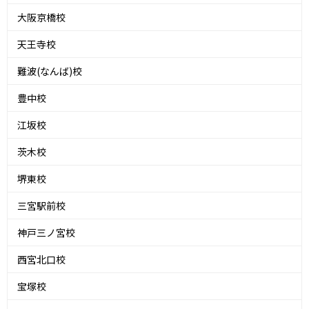
大阪京橋校
天王寺校
難波(なんば)校
豊中校
江坂校
茨木校
堺東校
三宮駅前校
神戸三ノ宮校
西宮北口校
宝塚校