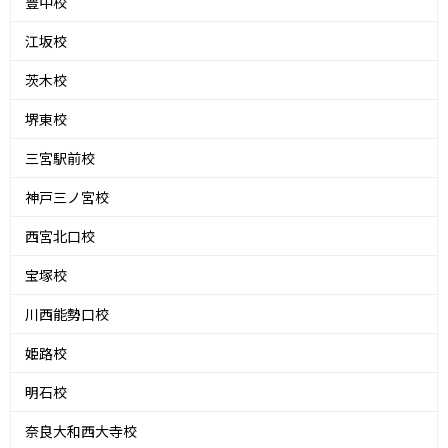
豊中校
江坂校
茨木校
堺東校
三宮駅前校
神戸三ノ宮校
西宮北口校
宝塚校
川西能勢口校
姫路校
明石校
奈良大和西大寺校