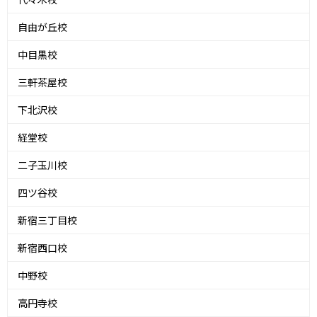
自由が丘校
中目黒校
三軒茶屋校
下北沢校
経堂校
二子玉川校
四ツ谷校
新宿三丁目校
新宿西口校
中野校
高円寺校