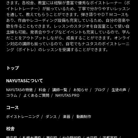
きます。各校舎、教室には経験が豊富で優秀なボイストレーナー（ボ
イトレトレーナー）が揃っているため、丁寧で分かりやすいレッスン
を通して、教えてもらうことができます。弾き語りやＤＴＭコースも
あり、作曲やレコーディング設備も充実しているため、自分の音楽や
歌を作ることもできます。レッスンのスタジオを自習室として使い自
主練も可能。発表会やライブなどイベントも充実しているので、学ん
だことをアウトプットしながら、成長することができます。オンライ
ン対応の講師も揃っているので、自宅でもナユタスのボイストレーニ
ング（ボイトレ）のレッスンを受講することができます。
トップ
NAYUTASについて
NAYUTASの特徴
料金
講師一覧
お知らせ
ブログ
生徒の声
コラム
よくあるご質問
NAYUTAS PRO
コース
ボイストレーニング
ダンス
楽器
動画制作
校舎
麻生校
札幌大通校
琴似校
仙台駅前校
水戸校
宇都宮校