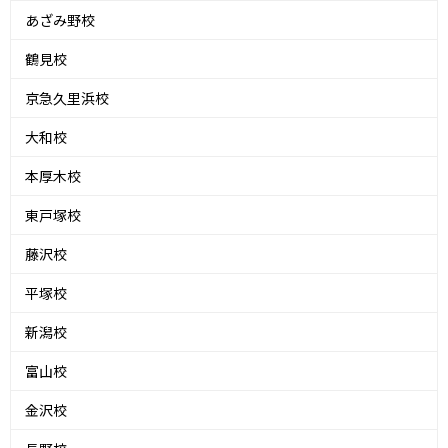
あざみ野校
鶴見校
京急久里浜校
大和校
本厚木校
東戸塚校
藤沢校
平塚校
新潟校
富山校
金沢校