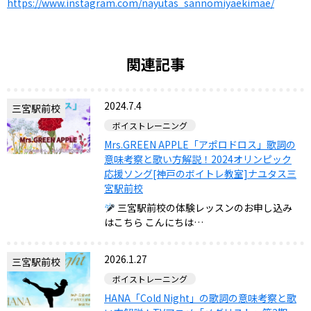
https://www.instagram.com/nayutas_sannomiyaekimae/
関連記事
2024.7.4
三宮駅前校
ボイストレーニング
Mrs.GREEN APPLE「アポロドロス」歌詞の
意味考察と歌い方解説！2024オリンピック
応援ソング[神戸のボイトレ教室]ナユタス三
宮駅前校
三宮駅前校の体験レッスンのお申し込み
はこちら こんにちは…
2026.1.27
三宮駅前校
ボイストレーニング
HANA「Cold Night」の歌詞の意味考察と歌