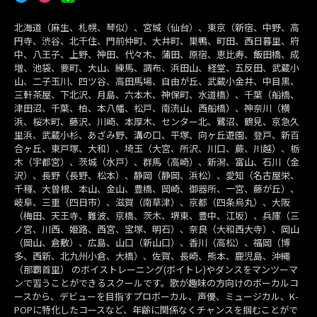
北海道（麻生、札幌、琴似）、宮城（仙台）、東京（新宿、中野、高
円寺、渋谷、北千住、門前仲町、大井町、巣鴨、町田、西日暮里、府
中、八王子、上野、神田、代々木、蒲田、原宿、恵比寿、飯田橋、成
増、池袋、要町、大山、練馬、調布、浜田山、経堂、五反田、武蔵小
山、二子玉川、四ツ谷、高田馬場、自由が丘、武蔵小金井、中目黒、
三軒茶屋、下北沢、月島、六本木、神保町、水道橋）、千葉（船橋、
津田沼、千葉、柏、本八幡、松戸、南流山、西船橋）、神奈川（横
浜、桜木町、藤沢、川崎、本厚木、センター北、鷺沼、鶴見、京急久
里浜、武蔵小杉、あざみ野、溝の口、平塚、向ヶ丘遊園、登戸、新百
合ヶ丘、東戸塚、大和）、埼玉（大宮、所沢、川口、蕨、川越）、栃
木（宇都宮）、茨城（水戸）、群馬（高崎）、新潟、富山、石川（金
沢）、長野（長野、松本）、静岡（静岡、浜松）、愛知（名古屋栄、
千種、大曽根、本山、金山、豊橋、岡崎、御器所、一宮、藤が丘）、
岐阜、三重（四日市）、滋賀（南草津）、京都（四条烏丸）、大阪
（梅田、天王寺、難波、京橋、茨木、堺東、豊中、江坂）、兵庫（三
ノ宮、川西、姫路、西宮、宝塚、明石）、奈良（大和西大寺）、岡山
（岡山、倉敷）、広島、山口（新山口）、香川（高松）、福岡（博
多、西新、北九州小倉、大橋）、佐賀、長崎、熊本、鹿児島、沖縄
（那覇首里） のボイストレーニング(ボイトレ)やダンスをマンツーマ
ンで習うことができるスクールです。歌が趣味の方向けのボーカルコ
ースから、デビューを目指すプロボーカル、声優、ミュージカル、K-
POPに特化したコースなど、年齢に関係なくチャンスを掴むことがで