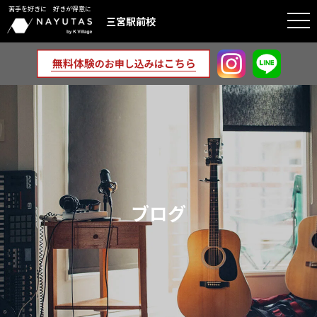
苦手を好きに 好きが得意に
togg
三宮駅前校
navi
ブログ