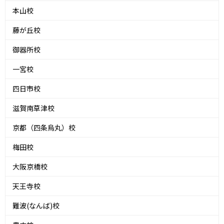
本山校
藤が丘校
御器所校
一宮校
四日市校
滋賀南草津校
京都（四条烏丸）校
梅田校
大阪京橋校
天王寺校
難波(なんば)校