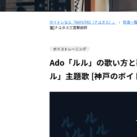
ボイトレなら「NAYUTAS（ナユタス）」
›
校舎一
室]ナユタス三宮駅前校
ボイストレーニング
Ado「ルル」の歌い方
ル」主題歌 [神戸のボ