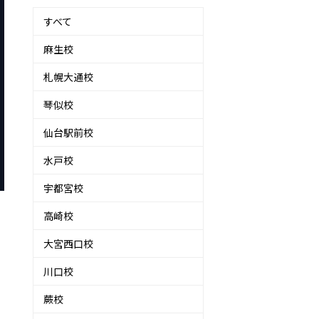
すべて
麻生校
札幌大通校
琴似校
仙台駅前校
水戸校
宇都宮校
高崎校
大宮西口校
川口校
蕨校