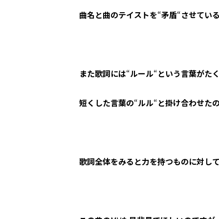
曲名と曲のテイストを
“
矛盾
“
させてい
また歌詞には
“
ルール
“
という言葉がた
短くした言葉の
“
ルル
“
と掛け合わせた
歌詞全体をみると力を持つものに対し