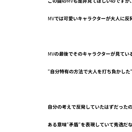
この曲の
MV
も是非見てほしいのですが
MV
では可愛いキャラクターが大人に反
MV
の最後でそのキャラクターが見てい
“
自分特有の方法で大人を打ち負かした
自分の考えで反発していたはずだった
ある意味
“
矛盾
“
を表現していて秀逸だ