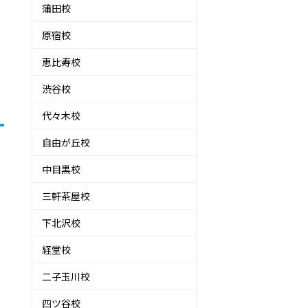
蒲田校
原宿校
恵比寿校
渋谷校
代々木校
自由が丘校
中目黒校
三軒茶屋校
下北沢校
経堂校
二子玉川校
四ツ谷校