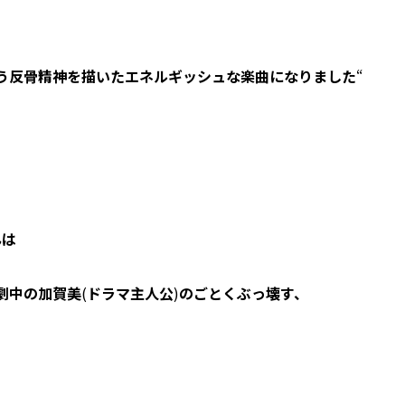
う反骨精神を描いたエネルギッシュな楽曲になりました
“
んは
劇中の加賀美
(
ドラマ主人公
)
のごとくぶっ壊す、