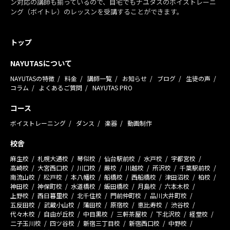
ン対応の講師も揃っているので、自宅でもナユタスのボイストレーニ
ング（ボイトレ）のレッスンを受講することができます。
トップ
NAYUTASについて
NAYUTASの特徴
料金
講師一覧
お知らせ
ブログ
生徒の声
コラム
よくあるご質問
NAYUTAS PRO
コース
ボイストレーニング
ダンス
楽器
動画制作
校舎
麻生校
札幌大通校
琴似校
仙台駅前校
水戸校
宇都宮校
高崎校
大宮西口校
川口校
蕨校
川越校
所沢校
千葉駅前校
南流山校
松戸校
本八幡校
船橋校
西船橋校
津田沼校
柏校
神田校
神保町校
水道橋校
飯田橋校
月島校
六本木校
上野校
西日暮里校
北千住校
門前仲町校
品川大井町校
五反田校
武蔵小山校
蒲田校
原宿校
恵比寿校
渋谷校
代々木校
自由が丘校
中目黒校
三軒茶屋校
下北沢校
経堂校
二子玉川校
四ツ谷校
新宿三丁目校
新宿西口校
中野校