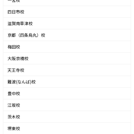
四日市校
滋賀南草津校
京都（四条烏丸）校
梅田校
大阪京橋校
天王寺校
難波(なんば)校
豊中校
江坂校
茨木校
堺東校