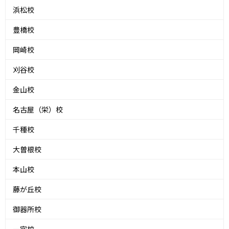
浜松校
豊橋校
岡崎校
刈谷校
金山校
名古屋（栄）校
千種校
大曽根校
本山校
藤が丘校
御器所校
一宮校