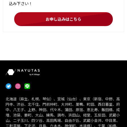
込み下さい！
お申し込みはこちら
北海道（麻生、札幌、琴似）、宮城（仙台）、東京（新宿、中野、高
円寺、渋谷、北千住、門前仲町、大井町、巣鴨、町田、西日暮里、府
中、八王子、上野、神田、代々木、蒲田、原宿、恵比寿、飯田橋、成
増、池袋、要町、大山、練馬、調布、浜田山、経堂、五反田、武蔵小
山、二子玉川、四ツ谷、高田馬場、自由が丘、武蔵小金井、中目黒、
三軒茶屋、下北沢、月島、六本木、神保町、水道橋）、千葉（船橋、