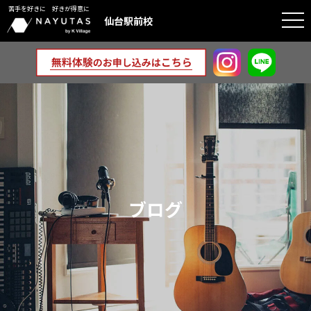
苦手を好きに 好きが得意に
togg
仙台駅前校
navi
ブログ