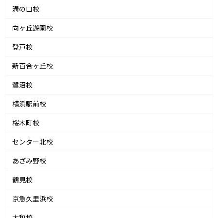
溝の口校
向ヶ丘遊園校
登戸校
新百合ヶ丘校
鷺沼校
横浜駅前校
桜木町校
センター北校
あざみ野校
鶴見校
京急久里浜校
大和校