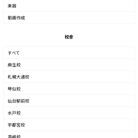
楽器
動画作成
校舎
すべて
麻生校
札幌大通校
琴似校
仙台駅前校
水戸校
宇都宮校
高崎校