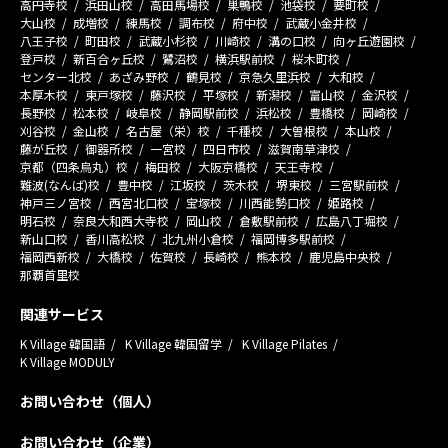
高円寺校
浜田山校
高田馬場校
巣鴨校
池袋校
要町校
大山校
成増校
練馬校
調布校
府中校
武蔵小金井校
八王子校
町田校
武蔵小杉校
川崎校
溝の口校
向ヶ丘遊園校
登戸校
新百合ヶ丘校
鷺沼校
横浜駅前校
桜木町校
センター北校
あざみ野校
鶴見校
京急久里浜校
大和校
本厚木校
東戸塚校
藤沢校
平塚校
新潟校
富山校
金沢校
長野校
松本校
岐阜校
静岡駅前校
浜松校
豊橋校
岡崎校
刈谷校
金山校
名古屋（栄）校
千種校
大曽根校
本山校
藤が丘校
御器所校
一宮校
四日市校
滋賀南草津校
京都（四条烏丸）校
梅田校
大阪京橋校
天王寺校
難波(なんば)校
豊中校
江坂校
茨木校
堺東校
三宮駅前校
神戸三ノ宮校
西宮北口校
宝塚校
川西能勢口校
姫路校
明石校
奈良大和西大寺校
岡山校
倉敷駅前校
広島八丁堀校
新山口校
香川高松校
北九州小倉校
福岡博多駅前校
福岡西新校
大橋校
佐賀校
長崎校
熊本校
鹿児島中央校
那覇首里校
関連サービス
K Village 韓国語
K Village 韓国留学
K Village Pilates
K Village MODULY
お問い合わせ（個人）
お問い合わせ（企業）