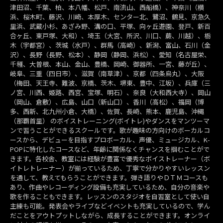
津田沼、千葉、柏、本八幡、松戸、南流山、西船橋）、神奈川（横
浜、桜木町、藤沢、川崎、本厚木、センター北、鷺沼、鶴見、京急久
里浜、武蔵小杉、あざみ野、溝の口、平塚、向ヶ丘遊園、登戸、新百
合ヶ丘、東戸塚、大和）、埼玉（大宮、所沢、川口、蕨、川越）、栃
木（宇都宮）、茨城（水戸）、群馬（高崎）、新潟、富山、石川（金
沢）、長野（長野、松本）、静岡（静岡、浜松）、愛知（名古屋栄、
千種、大曽根、本山、金山、豊橋、岡崎、御器所、一宮、藤が丘）、
岐阜、三重（四日市）、滋賀（南草津）、京都（四条烏丸）、大阪
（梅田、天王寺、難波、京橋、茨木、堺東、豊中、江坂）、兵庫（三
ノ宮、川西、姫路、西宮、宝塚、明石）、奈良（大和西大寺）、岡山
（岡山、倉敷）、広島、山口（新山口）、香川（高松）、福岡（博
多、西新、北九州小倉、大橋）、佐賀、長崎、熊本、鹿児島、沖縄
（那覇首里） のボイストレーニング(ボイトレ)やダンスをマンツーマ
ンで習うことができるスクールです。歌が趣味の方向けのボーカルコ
ースから、デビューを目指すプロボーカル、声優、ミュージカル、K-
POPに特化したコースなど、年齢に関係なくチャンスを掴むことがで
きます。各校舎、教室には経験が豊富で優秀なボイストレーナー（ボ
イトレトレーナー）が揃っているため、丁寧で分かりやすいレッスン
を通して、教えてもらうことができます。弾き語りやＤＴＭコースも
あり、作曲やレコーディング設備も充実しているため、自分の音楽や
歌を作ることもできます。レッスンのスタジオを自習室として使い自
主練も可能。発表会やライブなどイベントも充実しているので、学ん
だことをアウトプットしながら、成長することができます。オンライ