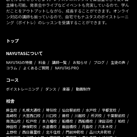
主練も可能。発表会やライブなどイベントも充実しているので、学ん
だことをアウトプットしながら、成長することができます。オンライ
ン対応の講師も揃っているので、自宅でもナユタスのボイストレーニ
ング（ボイトレ）のレッスンを受講することができます。
トップ
NAYUTASについて
NAYUTASの特徴
料金
講師一覧
お知らせ
ブログ
生徒の声
コラム
よくあるご質問
NAYUTAS PRO
コース
ボイストレーニング
ダンス
楽器
動画制作
校舎
麻生校
札幌大通校
琴似校
仙台駅前校
水戸校
宇都宮校
高崎校
大宮西口校
川口校
蕨校
川越校
所沢校
千葉駅前校
南流山校
松戸校
本八幡校
船橋校
西船橋校
津田沼校
柏校
神田校
神保町校
水道橋校
飯田橋校
月島校
六本木校
上野校
西日暮里校
北千住校
門前仲町校
品川大井町校