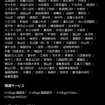
五反田校
武蔵小山校
蒲田校
原宿校
恵比寿校
渋谷校
代々木校
自由が丘校
中目黒校
三軒茶屋校
下北沢校
経堂校
二子玉川校
四ツ谷校
新宿三丁目校
新宿西口校
中野校
高円寺校
浜田山校
高田馬場校
巣鴨校
池袋校
要町校
大山校
成増校
練馬校
調布校
府中校
武蔵小金井校
八王子校
町田校
武蔵小杉校
川崎校
溝の口校
向ヶ丘遊園校
登戸校
新百合ヶ丘校
鷺沼校
横浜駅前校
桜木町校
センター北校
あざみ野校
鶴見校
京急久里浜校
大和校
本厚木校
東戸塚校
藤沢校
平塚校
新潟校
富山校
金沢校
長野校
松本校
岐阜校
静岡駅前校
浜松校
豊橋校
岡崎校
刈谷校
金山校
名古屋（栄）校
千種校
大曽根校
本山校
藤が丘校
御器所校
一宮校
四日市校
滋賀南草津校
京都（四条烏丸）校
梅田校
大阪京橋校
天王寺校
難波(なんば)校
豊中校
江坂校
茨木校
堺東校
三宮駅前校
神戸三ノ宮校
西宮北口校
宝塚校
川西能勢口校
姫路校
明石校
奈良大和西大寺校
岡山校
倉敷駅前校
広島八丁堀校
新山口校
香川高松校
北九州小倉校
福岡博多駅前校
福岡西新校
大橋校
佐賀校
長崎校
熊本校
鹿児島中央校
那覇首里校
関連サービス
K Village 韓国語
K Village 韓国留学
K Village Pilates
K Village MODULY