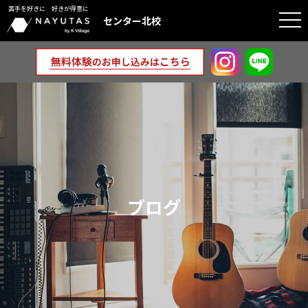
苦手を好きに 好きが得意に
togg
センター北校
navi
ブログ