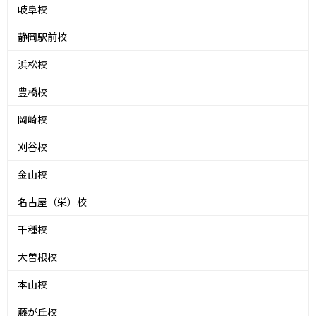
岐阜校
静岡駅前校
浜松校
豊橋校
岡崎校
刈谷校
金山校
名古屋（栄）校
千種校
大曽根校
本山校
藤が丘校