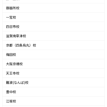
御器所校
一宮校
四日市校
滋賀南草津校
京都（四条烏丸）校
梅田校
大阪京橋校
天王寺校
難波(なんば)校
豊中校
江坂校