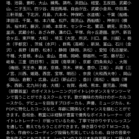
増、池袋、要町、大山、練馬、調布、浜田山、経堂、五反田、武蔵小
山、二子玉川、四ツ谷、高田馬場、自由が丘、武蔵小金井、中目黒、
三軒茶屋、下北沢、月島、六本木、神保町、水道橋）、千葉（船橋、
津田沼、千葉、柏、本八幡、松戸、南流山、西船橋）、神奈川（横
浜、桜木町、藤沢、川崎、本厚木、センター北、鷺沼、鶴見、京急久
里浜、武蔵小杉、あざみ野、溝の口、平塚、向ヶ丘遊園、登戸、新百
合ヶ丘、東戸塚、大和）、埼玉（大宮、所沢、川口、蕨、川越）、栃
木（宇都宮）、茨城（水戸）、群馬（高崎）、新潟、富山、石川（金
沢）、長野（長野、松本）、静岡（静岡、浜松）、愛知（名古屋栄、
千種、大曽根、本山、金山、豊橋、岡崎、御器所、一宮、藤が丘）、
岐阜、三重（四日市）、滋賀（南草津）、京都（四条烏丸）、大阪
（梅田、天王寺、難波、京橋、茨木、堺東、豊中、江坂）、兵庫（三
ノ宮、川西、姫路、西宮、宝塚、明石）、奈良（大和西大寺）、岡山
（岡山、倉敷）、広島、山口（新山口）、香川（高松）、福岡（博
多、西新、北九州小倉、大橋）、佐賀、長崎、熊本、鹿児島、沖縄
（那覇首里） のボイストレーニング(ボイトレ)やダンスをマンツーマ
ンで習うことができるスクールです。歌が趣味の方向けのボーカルコ
ースから、デビューを目指すプロボーカル、声優、ミュージカル、K-
POPに特化したコースなど、年齢に関係なくチャンスを掴むことがで
きます。各校舎、教室には経験が豊富で優秀なボイストレーナー（ボ
イトレトレーナー）が揃っているため、丁寧で分かりやすいレッスン
を通して、教えてもらうことができます。弾き語りやＤＴＭコースも
あり、作曲やレコーディング設備も充実しているため、自分の音楽や
歌を作ることもできます。レッスンのスタジオを自習室として使い自