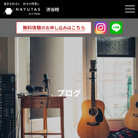
苦手を好きに 好きが得意に
togg
渋谷校
navi
ブログ