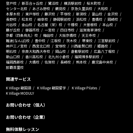
登戸校
新百合ヶ丘校
鷺沼校
横浜駅前校
桜木町校
センター北校
あざみ野校
鶴見校
京急久里浜校
大和校
本厚木校
東戸塚校
藤沢校
平塚校
新潟校
富山校
金沢校
長野校
松本校
岐阜校
静岡駅前校
浜松校
豊橋校
岡崎校
刈谷校
金山校
名古屋（栄）校
千種校
大曽根校
本山校
藤が丘校
御器所校
一宮校
四日市校
滋賀南草津校
京都（四条烏丸）校
梅田校
大阪京橋校
天王寺校
難波(なんば)校
豊中校
江坂校
茨木校
堺東校
三宮駅前校
神戸三ノ宮校
西宮北口校
宝塚校
川西能勢口校
姫路校
明石校
奈良大和西大寺校
岡山校
倉敷駅前校
広島八丁堀校
新山口校
香川高松校
北九州小倉校
福岡博多駅前校
福岡西新校
大橋校
佐賀校
長崎校
熊本校
鹿児島中央校
那覇首里校
関連サービス
K Village 韓国語
K Village 韓国留学
K Village Pilates
K Village MODULY
お問い合わせ（個人）
お問い合わせ（企業）
無料体験レッスン