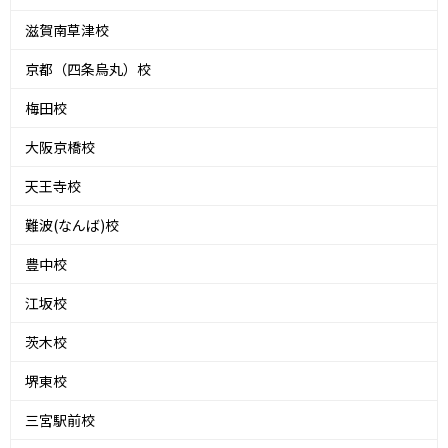
滋賀南草津校
京都（四条烏丸）校
梅田校
大阪京橋校
天王寺校
難波(なんば)校
豊中校
江坂校
茨木校
堺東校
三宮駅前校