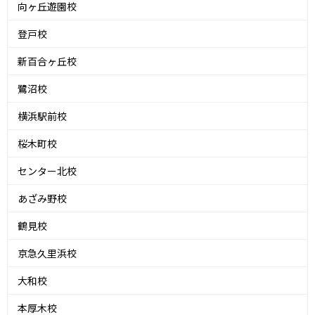
向ヶ丘遊園校
登戸校
新百合ヶ丘校
鷺沼校
横浜駅前校
桜木町校
センター北校
あざみ野校
鶴見校
京急久里浜校
大和校
本厚木校