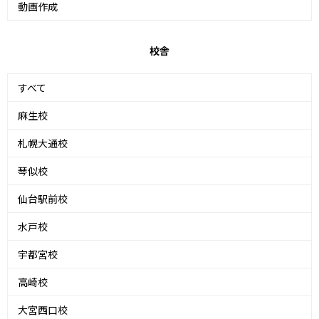
動画作成
校舎
すべて
麻生校
札幌大通校
琴似校
仙台駅前校
水戸校
宇都宮校
高崎校
大宮西口校