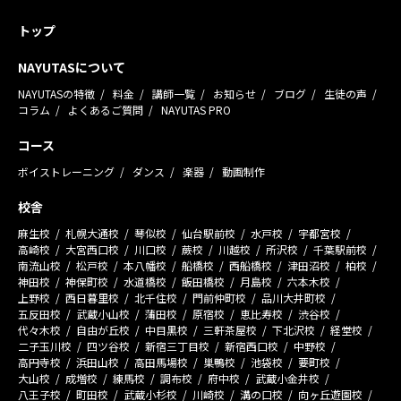
トップ
NAYUTASについて
NAYUTASの特徴
料金
講師一覧
お知らせ
ブログ
生徒の声
コラム
よくあるご質問
NAYUTAS PRO
コース
ボイストレーニング
ダンス
楽器
動画制作
校舎
麻生校
札幌大通校
琴似校
仙台駅前校
水戸校
宇都宮校
高崎校
大宮西口校
川口校
蕨校
川越校
所沢校
千葉駅前校
南流山校
松戸校
本八幡校
船橋校
西船橋校
津田沼校
柏校
神田校
神保町校
水道橋校
飯田橋校
月島校
六本木校
上野校
西日暮里校
北千住校
門前仲町校
品川大井町校
五反田校
武蔵小山校
蒲田校
原宿校
恵比寿校
渋谷校
代々木校
自由が丘校
中目黒校
三軒茶屋校
下北沢校
経堂校
二子玉川校
四ツ谷校
新宿三丁目校
新宿西口校
中野校
高円寺校
浜田山校
高田馬場校
巣鴨校
池袋校
要町校
大山校
成増校
練馬校
調布校
府中校
武蔵小金井校
八王子校
町田校
武蔵小杉校
川崎校
溝の口校
向ヶ丘遊園校