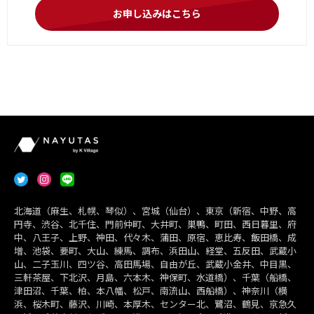
お申し込みはこちら
北海道（麻生、札幌、琴似）、宮城（仙台）、東京（新宿、中野、高
円寺、渋谷、北千住、門前仲町、大井町、巣鴨、町田、西日暮里、府
中、八王子、上野、神田、代々木、蒲田、原宿、恵比寿、飯田橋、成
増、池袋、要町、大山、練馬、調布、浜田山、経堂、五反田、武蔵小
山、二子玉川、四ツ谷、高田馬場、自由が丘、武蔵小金井、中目黒、
三軒茶屋、下北沢、月島、六本木、神保町、水道橋）、千葉（船橋、
津田沼、千葉、柏、本八幡、松戸、南流山、西船橋）、神奈川（横
浜、桜木町、藤沢、川崎、本厚木、センター北、鷺沼、鶴見、京急久