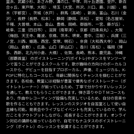
里浜、武蔵小杉、あざみ野、溝の口、平塚、向ヶ丘遊園、登戸、新百
合ヶ丘、東戸塚、大和）、埼玉（大宮、所沢、川口、蕨、川越）、栃
木（宇都宮）、茨城（水戸）、群馬（高崎）、新潟、富山、石川（金
沢）、長野（長野、松本）、静岡（静岡、浜松）、愛知（名古屋栄、
千種、大曽根、本山、金山、豊橋、岡崎、御器所、一宮、藤が丘）、
岐阜、三重（四日市）、滋賀（南草津）、京都（四条烏丸）、大阪
（梅田、天王寺、難波、京橋、茨木、堺東、豊中、江坂）、兵庫（三
ノ宮、川西、姫路、西宮、宝塚、明石）、奈良（大和西大寺）、岡山
（岡山、倉敷）、広島、山口（新山口）、香川（高松）、福岡（博
多、西新、北九州小倉、大橋）、佐賀、長崎、熊本、鹿児島、沖縄
（那覇首里） のボイストレーニング(ボイトレ)やダンスをマンツーマ
ンで習うことができるスクールです。歌が趣味の方向けのボーカルコ
ースから、デビューを目指すプロボーカル、声優、ミュージカル、K-
POPに特化したコースなど、年齢に関係なくチャンスを掴むことがで
きます。各校舎、教室には経験が豊富で優秀なボイストレーナー（ボ
イトレトレーナー）が揃っているため、丁寧で分かりやすいレッスン
を通して、教えてもらうことができます。弾き語りやＤＴＭコースも
あり、作曲やレコーディング設備も充実しているため、自分の音楽や
歌を作ることもできます。レッスンのスタジオを自習室として使い自
主練も可能。発表会やライブなどイベントも充実しているので、学ん
だことをアウトプットしながら、成長することができます。オンライ
ン対応の講師も揃っているので、自宅でもナユタスのボイストレーニ
ング（ボイトレ）のレッスンを受講することができます。