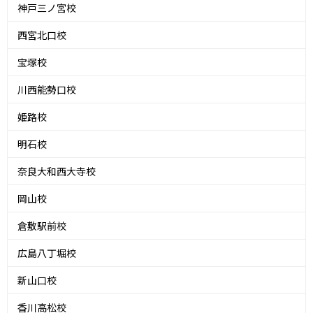
神戸三ノ宮校
西宮北口校
宝塚校
川西能勢口校
姫路校
明石校
奈良大和西大寺校
岡山校
倉敷駅前校
広島八丁堀校
新山口校
香川高松校