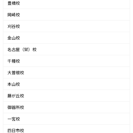
豊橋校
岡崎校
刈谷校
金山校
名古屋（栄）校
千種校
大曽根校
本山校
藤が丘校
御器所校
一宮校
四日市校