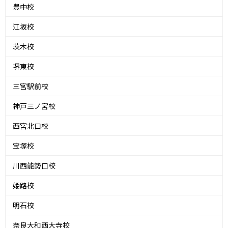
豊中校
江坂校
茨木校
堺東校
三宮駅前校
神戸三ノ宮校
西宮北口校
宝塚校
川西能勢口校
姫路校
明石校
奈良大和西大寺校