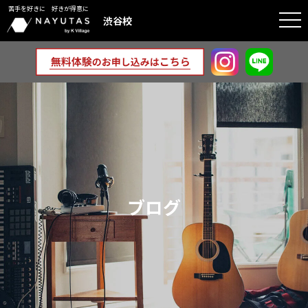
苦手を好きに 好きが得意に
togg
渋谷校
navi
ブログ