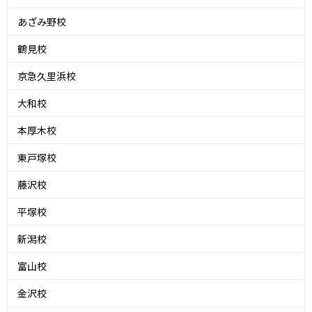
あざみ野校
鶴見校
京急久里浜校
大和校
本厚木校
東戸塚校
藤沢校
平塚校
新潟校
富山校
金沢校