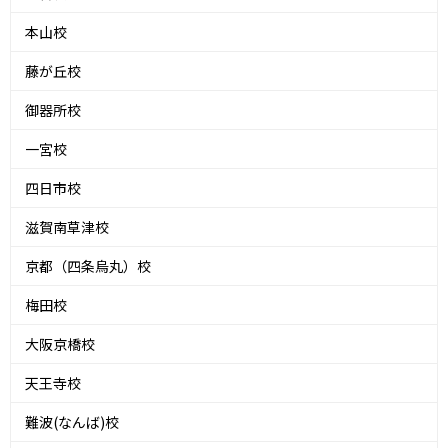
本山校
藤が丘校
御器所校
一宮校
四日市校
滋賀南草津校
京都（四条烏丸）校
梅田校
大阪京橋校
天王寺校
難波(なんば)校