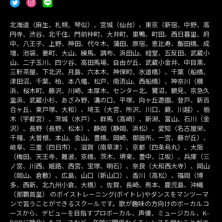
北海道（麻生、札幌、琴似）、宮城（仙台）、東京（新宿、中野、高
円寺、渋谷、北千住、門前仲町、大井町、巣鴨、町田、西日暮里、府
中、八王子、上野、神田、代々木、蒲田、原宿、恵比寿、飯田橋、成
増、池袋、要町、大山、練馬、調布、浜田山、経堂、五反田、武蔵小
山、二子玉川、四ツ谷、高田馬場、自由が丘、武蔵小金井、中目黒、
三軒茶屋、下北沢、月島、六本木、神保町、水道橋）、千葉（船橋、
津田沼、千葉、柏、本八幡、松戸、南流山、西船橋）、神奈川（横
浜、桜木町、藤沢、川崎、本厚木、センター北、鷺沼、鶴見、京急久
里浜、武蔵小杉、あざみ野、溝の口、平塚、向ヶ丘遊園、登戸、新百
合ヶ丘、東戸塚、大和）、埼玉（大宮、所沢、川口、蕨、川越）、栃
木（宇都宮）、茨城（水戸）、群馬（高崎）、新潟、富山、石川（金
沢）、長野（長野、松本）、静岡（静岡、浜松）、愛知（名古屋栄、
千種、大曽根、本山、金山、豊橋、岡崎、御器所、一宮、藤が丘）、
岐阜、三重（四日市）、滋賀（南草津）、京都（四条烏丸）、大阪
（梅田、天王寺、難波、京橋、茨木、堺東、豊中、江坂）、兵庫（三
ノ宮、川西、姫路、西宮、宝塚、明石）、奈良（大和西大寺）、岡山
（岡山、倉敷）、広島、山口（新山口）、香川（高松）、福岡（博
多、西新、北九州小倉、大橋）、佐賀、長崎、熊本、鹿児島、沖縄
（那覇首里） のボイストレーニング(ボイトレ)やダンスをマンツーマ
ンで習うことができるスクールです。歌が趣味の方向けのボーカルコ
ースから、デビューを目指すプロボーカル、声優、ミュージカル、K-