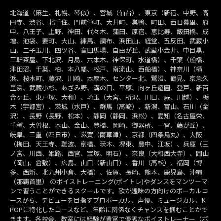
北海道（麻生、札幌、琴似）、宮城（仙台）、東京（新宿、中野、高
円寺、渋谷、北千住、門前仲町、大井町、巣鴨、町田、西日暮里、府
中、八王子、上野、神田、代々木、蒲田、原宿、恵比寿、飯田橋、成
増、池袋、要町、大山、練馬、調布、浜田山、経堂、五反田、武蔵小
山、二子玉川、四ツ谷、高田馬場、自由が丘、武蔵小金井、中目黒、
三軒茶屋、下北沢、月島、六本木、神保町、水道橋）、千葉（船橋、
津田沼、千葉、柏、本八幡、松戸、南流山、西船橋）、神奈川（横
浜、桜木町、藤沢、川崎、本厚木、センター北、鷺沼、鶴見、京急久
里浜、武蔵小杉、あざみ野、溝の口、平塚、向ヶ丘遊園、登戸、新百
合ヶ丘、東戸塚、大和）、埼玉（大宮、所沢、川口、蕨、川越）、栃
木（宇都宮）、茨城（水戸）、群馬（高崎）、新潟、富山、石川（金
沢）、長野（長野、松本）、静岡（静岡、浜松）、愛知（名古屋栄、
千種、大曽根、本山、金山、豊橋、岡崎、御器所、一宮、藤が丘）、
岐阜、三重（四日市）、滋賀（南草津）、京都（四条烏丸）、大阪
（梅田、天王寺、難波、京橋、茨木、堺東、豊中、江坂）、兵庫（三
ノ宮、川西、姫路、西宮、宝塚、明石）、奈良（大和西大寺）、岡山
（岡山、倉敷）、広島、山口（新山口）、香川（高松）、福岡（博
多、西新、北九州小倉、大橋）、佐賀、長崎、熊本、鹿児島、沖縄
（那覇首里） のボイストレーニング(ボイトレ)やダンスをマンツーマ
ンで習うことができるスクールです。歌が趣味の方向けのボーカルコ
ースから、デビューを目指すプロボーカル、声優、ミュージカル、K-
POPに特化したコースなど、年齢に関係なくチャンスを掴むことがで
きます。各校舎、教室には経験が豊富で優秀なボイストレーナー（ボ