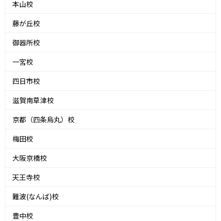
本山校
藤が丘校
御器所校
一宮校
四日市校
滋賀南草津校
京都（四条烏丸）校
梅田校
大阪京橋校
天王寺校
難波(なんば)校
豊中校