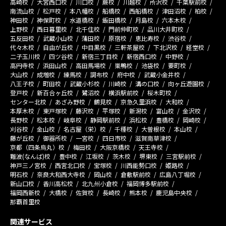
高崎校
大宮西口校
川口校
蕨校
川越校
所沢校
千葉駅前校
南流山校
松戸校
本八幡校
船橋校
西船橋校
津田沼校
柏校
神田校
神保町校
水道橋校
飯田橋校
月島校
六本木校
上野校
西日暮里校
北千住校
門前仲町校
品川大井町校
五反田校
武蔵小山校
蒲田校
原宿校
恵比寿校
渋谷校
代々木校
自由が丘校
中目黒校
三軒茶屋校
下北沢校
経堂校
二子玉川校
四ツ谷校
新宿三丁目校
新宿西口校
中野校
高円寺校
浜田山校
高田馬場校
巣鴨校
池袋校
要町校
大山校
成増校
練馬校
調布校
府中校
武蔵小金井校
八王子校
町田校
武蔵小杉校
川崎校
溝の口校
向ヶ丘遊園校
登戸校
新百合ヶ丘校
鷺沼校
横浜駅前校
桜木町校
センター北校
あざみ野校
鶴見校
京急久里浜校
大和校
本厚木校
東戸塚校
藤沢校
平塚校
新潟校
富山校
金沢校
長野校
松本校
岐阜校
静岡駅前校
浜松校
豊橋校
岡崎校
刈谷校
金山校
名古屋（栄）校
千種校
大曽根校
本山校
藤が丘校
御器所校
一宮校
四日市校
滋賀南草津校
京都（四条烏丸）校
梅田校
大阪京橋校
天王寺校
難波(なんば)校
豊中校
江坂校
茨木校
堺東校
三宮駅前校
神戸三ノ宮校
西宮北口校
宝塚校
川西能勢口校
姫路校
明石校
奈良大和西大寺校
岡山校
倉敷駅前校
広島八丁堀校
新山口校
香川高松校
北九州小倉校
福岡博多駅前校
福岡西新校
大橋校
佐賀校
長崎校
熊本校
鹿児島中央校
那覇首里校
関連サービス