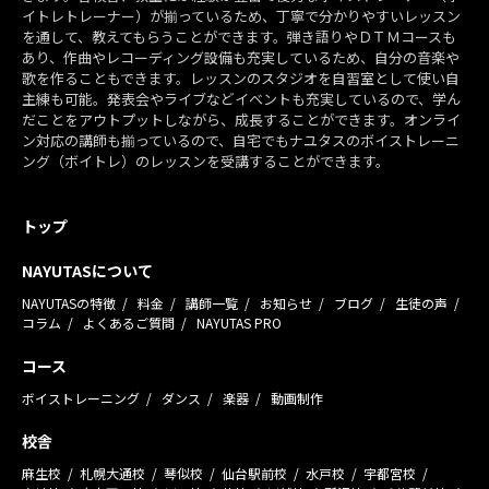
イトレトレーナー）が揃っているため、丁寧で分かりやすいレッスン
を通して、教えてもらうことができます。弾き語りやＤＴＭコースも
あり、作曲やレコーディング設備も充実しているため、自分の音楽や
歌を作ることもできます。レッスンのスタジオを自習室として使い自
主練も可能。発表会やライブなどイベントも充実しているので、学ん
だことをアウトプットしながら、成長することができます。オンライ
ン対応の講師も揃っているので、自宅でもナユタスのボイストレーニ
ング（ボイトレ）のレッスンを受講することができます。
トップ
NAYUTASについて
NAYUTASの特徴
料金
講師一覧
お知らせ
ブログ
生徒の声
コラム
よくあるご質問
NAYUTAS PRO
コース
ボイストレーニング
ダンス
楽器
動画制作
校舎
麻生校
札幌大通校
琴似校
仙台駅前校
水戸校
宇都宮校