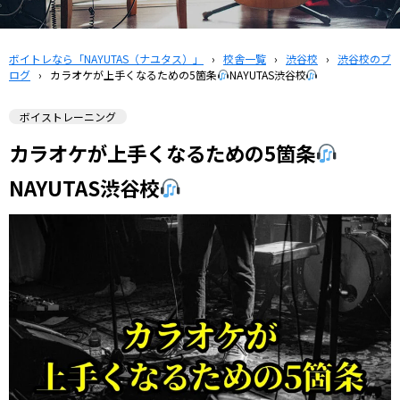
ボイトレなら「NAYUTAS（ナユタス）」
›
校舎一覧
›
渋谷校
›
渋谷校のブ
ログ
›
カラオケが上手くなるための5箇条
NAYUTAS渋谷校
ボイストレーニング
カラオケが上手くなるための5箇条
NAYUTAS渋谷校