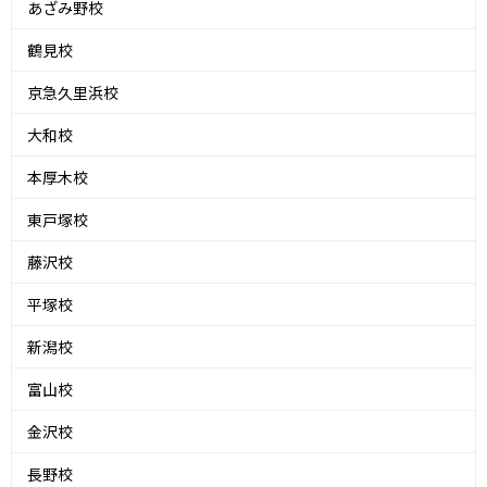
あざみ野校
鶴見校
京急久里浜校
大和校
本厚木校
東戸塚校
藤沢校
平塚校
新潟校
富山校
金沢校
長野校