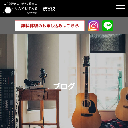
苦手を好きに 好きが得意に
togg
渋谷校
navi
ブログ