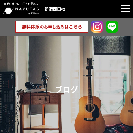
苦手を好きに 好きが得意に
togg
新宿西口校
navi
ブログ