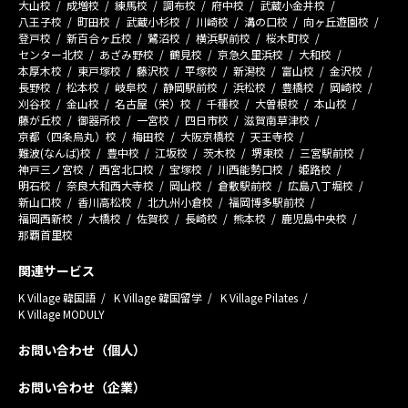
大山校
成増校
練馬校
調布校
府中校
武蔵小金井校
八王子校
町田校
武蔵小杉校
川崎校
溝の口校
向ヶ丘遊園校
登戸校
新百合ヶ丘校
鷺沼校
横浜駅前校
桜木町校
センター北校
あざみ野校
鶴見校
京急久里浜校
大和校
本厚木校
東戸塚校
藤沢校
平塚校
新潟校
富山校
金沢校
長野校
松本校
岐阜校
静岡駅前校
浜松校
豊橋校
岡崎校
刈谷校
金山校
名古屋（栄）校
千種校
大曽根校
本山校
藤が丘校
御器所校
一宮校
四日市校
滋賀南草津校
京都（四条烏丸）校
梅田校
大阪京橋校
天王寺校
難波(なんば)校
豊中校
江坂校
茨木校
堺東校
三宮駅前校
神戸三ノ宮校
西宮北口校
宝塚校
川西能勢口校
姫路校
明石校
奈良大和西大寺校
岡山校
倉敷駅前校
広島八丁堀校
新山口校
香川高松校
北九州小倉校
福岡博多駅前校
福岡西新校
大橋校
佐賀校
長崎校
熊本校
鹿児島中央校
那覇首里校
関連サービス
K Village 韓国語
K Village 韓国留学
K Village Pilates
K Village MODULY
お問い合わせ（個人）
お問い合わせ（企業）