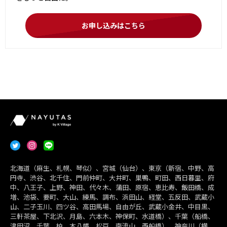
お申し込みはこちら
北海道（麻生、札幌、琴似）、宮城（仙台）、東京（新宿、中野、高
円寺、渋谷、北千住、門前仲町、大井町、巣鴨、町田、西日暮里、府
中、八王子、上野、神田、代々木、蒲田、原宿、恵比寿、飯田橋、成
増、池袋、要町、大山、練馬、調布、浜田山、経堂、五反田、武蔵小
山、二子玉川、四ツ谷、高田馬場、自由が丘、武蔵小金井、中目黒、
三軒茶屋、下北沢、月島、六本木、神保町、水道橋）、千葉（船橋、
津田沼、千葉、柏、本八幡、松戸、南流山、西船橋）、神奈川（横