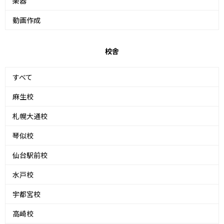
楽器
動画作成
校舎
すべて
麻生校
札幌大通校
琴似校
仙台駅前校
水戸校
宇都宮校
高崎校