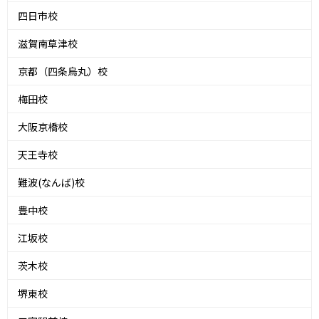
四日市校
滋賀南草津校
京都（四条烏丸）校
梅田校
大阪京橋校
天王寺校
難波(なんば)校
豊中校
江坂校
茨木校
堺東校