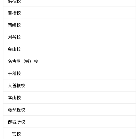
浜松校
豊橋校
岡崎校
刈谷校
金山校
名古屋（栄）校
千種校
大曽根校
本山校
藤が丘校
御器所校
一宮校