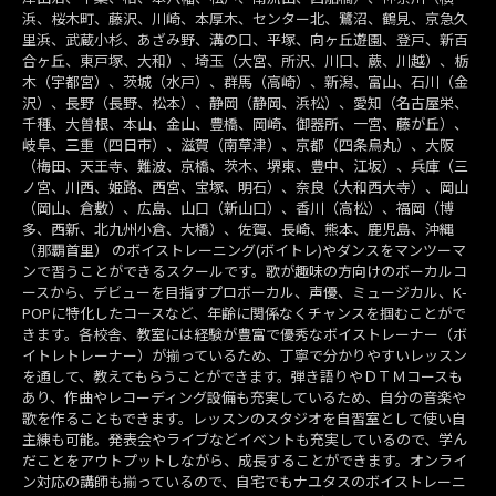
浜、桜木町、藤沢、川崎、本厚木、センター北、鷺沼、鶴見、京急久
里浜、武蔵小杉、あざみ野、溝の口、平塚、向ヶ丘遊園、登戸、新百
合ヶ丘、東戸塚、大和）、埼玉（大宮、所沢、川口、蕨、川越）、栃
木（宇都宮）、茨城（水戸）、群馬（高崎）、新潟、富山、石川（金
沢）、長野（長野、松本）、静岡（静岡、浜松）、愛知（名古屋栄、
千種、大曽根、本山、金山、豊橋、岡崎、御器所、一宮、藤が丘）、
岐阜、三重（四日市）、滋賀（南草津）、京都（四条烏丸）、大阪
（梅田、天王寺、難波、京橋、茨木、堺東、豊中、江坂）、兵庫（三
ノ宮、川西、姫路、西宮、宝塚、明石）、奈良（大和西大寺）、岡山
（岡山、倉敷）、広島、山口（新山口）、香川（高松）、福岡（博
多、西新、北九州小倉、大橋）、佐賀、長崎、熊本、鹿児島、沖縄
（那覇首里） のボイストレーニング(ボイトレ)やダンスをマンツーマ
ンで習うことができるスクールです。歌が趣味の方向けのボーカルコ
ースから、デビューを目指すプロボーカル、声優、ミュージカル、K-
POPに特化したコースなど、年齢に関係なくチャンスを掴むことがで
きます。各校舎、教室には経験が豊富で優秀なボイストレーナー（ボ
イトレトレーナー）が揃っているため、丁寧で分かりやすいレッスン
を通して、教えてもらうことができます。弾き語りやＤＴＭコースも
あり、作曲やレコーディング設備も充実しているため、自分の音楽や
歌を作ることもできます。レッスンのスタジオを自習室として使い自
主練も可能。発表会やライブなどイベントも充実しているので、学ん
だことをアウトプットしながら、成長することができます。オンライ
ン対応の講師も揃っているので、自宅でもナユタスのボイストレーニ