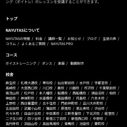
ング（ボイトレ）のレッスンを受講することができます。
トップ
NAYUTASについて
NAYUTASの特徴
料金
講師一覧
お知らせ
ブログ
生徒の声
コラム
よくあるご質問
NAYUTAS PRO
コース
ボイストレーニング
ダンス
楽器
動画制作
校舎
麻生校
札幌大通校
琴似校
仙台駅前校
水戸校
宇都宮校
高崎校
大宮西口校
川口校
蕨校
川越校
所沢校
千葉駅前校
南流山校
松戸校
本八幡校
船橋校
西船橋校
津田沼校
柏校
神田校
神保町校
水道橋校
飯田橋校
月島校
六本木校
上野校
西日暮里校
北千住校
門前仲町校
品川大井町校
五反田校
武蔵小山校
蒲田校
原宿校
恵比寿校
渋谷校
代々木校
自由が丘校
中目黒校
三軒茶屋校
下北沢校
経堂校
二子玉川校
四ツ谷校
新宿三丁目校
新宿西口校
中野校
高円寺校
浜田山校
高田馬場校
巣鴨校
池袋校
要町校