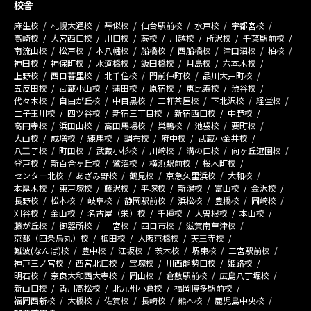
校舎
麻生校
札幌大通校
琴似校
仙台駅前校
水戸校
宇都宮校
高崎校
大宮西口校
川口校
蕨校
川越校
所沢校
千葉駅前校
南流山校
松戸校
本八幡校
船橋校
西船橋校
津田沼校
柏校
神田校
神保町校
水道橋校
飯田橋校
月島校
六本木校
上野校
西日暮里校
北千住校
門前仲町校
品川大井町校
五反田校
武蔵小山校
蒲田校
原宿校
恵比寿校
渋谷校
代々木校
自由が丘校
中目黒校
三軒茶屋校
下北沢校
経堂校
二子玉川校
四ツ谷校
新宿三丁目校
新宿西口校
中野校
高円寺校
浜田山校
高田馬場校
巣鴨校
池袋校
要町校
大山校
成増校
練馬校
調布校
府中校
武蔵小金井校
八王子校
町田校
武蔵小杉校
川崎校
溝の口校
向ヶ丘遊園校
登戸校
新百合ヶ丘校
鷺沼校
横浜駅前校
桜木町校
センター北校
あざみ野校
鶴見校
京急久里浜校
大和校
本厚木校
東戸塚校
藤沢校
平塚校
新潟校
富山校
金沢校
長野校
松本校
岐阜校
静岡駅前校
浜松校
豊橋校
岡崎校
刈谷校
金山校
名古屋（栄）校
千種校
大曽根校
本山校
藤が丘校
御器所校
一宮校
四日市校
滋賀南草津校
京都（四条烏丸）校
梅田校
大阪京橋校
天王寺校
難波(なんば)校
豊中校
江坂校
茨木校
堺東校
三宮駅前校
神戸三ノ宮校
西宮北口校
宝塚校
川西能勢口校
姫路校
明石校
奈良大和西大寺校
岡山校
倉敷駅前校
広島八丁堀校
新山口校
香川高松校
北九州小倉校
福岡博多駅前校
福岡西新校
大橋校
佐賀校
長崎校
熊本校
鹿児島中央校