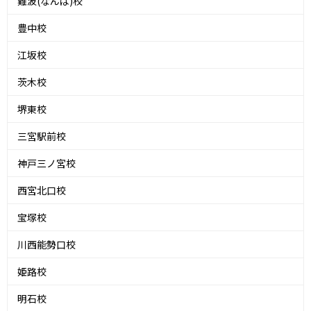
難波(なんば)校
豊中校
江坂校
茨木校
堺東校
三宮駅前校
神戸三ノ宮校
西宮北口校
宝塚校
川西能勢口校
姫路校
明石校