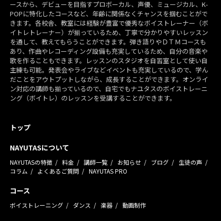
ースから、デビューを目指すプロボーカル、声優、ミュージカル、K-
POPに特化したコースなど、年齢に関係なくチャンスを掴むことがで
きます。各校舎、教室には経験が豊富で優秀なボイストレーナー（ボ
イトレトレーナー）が揃っているため、丁寧で分かりやすいレッスン
を通して、教えてもらうことができます。弾き語りやＤＴＭコースも
あり、作曲やレコーディング設備も充実しているため、自分の音楽や
歌を作ることもできます。レッスンのスタジオを自習室として使い自
主練も可能。発表会やライブなどイベントも充実しているので、学ん
だことをアウトプットしながら、成長することができます。オンライ
ン対応の講師も揃っているので、自宅でもナユタスのボイストレーニ
ング（ボイトレ）のレッスンを受講することができます。
トップ
NAYUTASについて
NAYUTASの特徴
料金
講師一覧
お知らせ
ブログ
生徒の声
コラム
よくあるご質問
NAYUTAS PRO
コース
ボイストレーニング
ダンス
楽器
動画制作