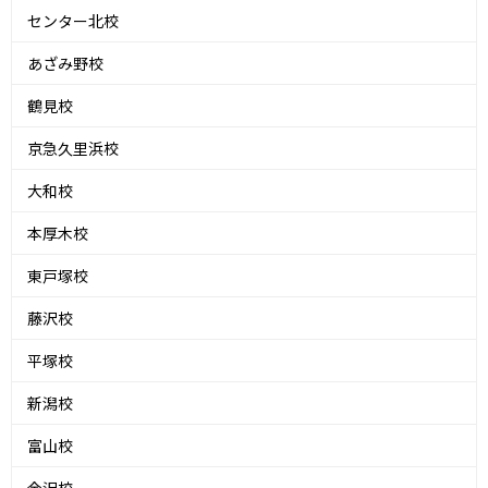
センター北校
あざみ野校
鶴見校
京急久里浜校
大和校
本厚木校
東戸塚校
藤沢校
平塚校
新潟校
富山校
金沢校