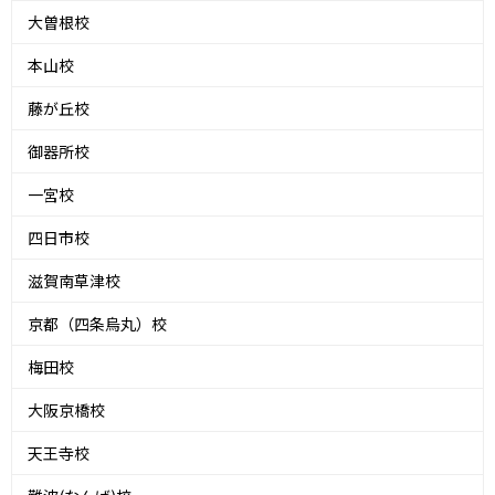
大曽根校
本山校
藤が丘校
御器所校
一宮校
四日市校
滋賀南草津校
京都（四条烏丸）校
梅田校
大阪京橋校
天王寺校