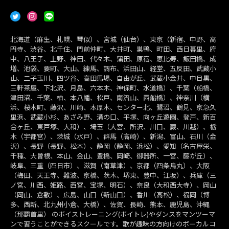
北海道（麻生、札幌、琴似）、宮城（仙台）、東京（新宿、中野、高
円寺、渋谷、北千住、門前仲町、大井町、巣鴨、町田、西日暮里、府
中、八王子、上野、神田、代々木、蒲田、原宿、恵比寿、飯田橋、成
増、池袋、要町、大山、練馬、調布、浜田山、経堂、五反田、武蔵小
山、二子玉川、四ツ谷、高田馬場、自由が丘、武蔵小金井、中目黒、
三軒茶屋、下北沢、月島、六本木、神保町、水道橋）、千葉（船橋、
津田沼、千葉、柏、本八幡、松戸、南流山、西船橋）、神奈川（横
浜、桜木町、藤沢、川崎、本厚木、センター北、鷺沼、鶴見、京急久
里浜、武蔵小杉、あざみ野、溝の口、平塚、向ヶ丘遊園、登戸、新百
合ヶ丘、東戸塚、大和）、埼玉（大宮、所沢、川口、蕨、川越）、栃
木（宇都宮）、茨城（水戸）、群馬（高崎）、新潟、富山、石川（金
沢）、長野（長野、松本）、静岡（静岡、浜松）、愛知（名古屋栄、
千種、大曽根、本山、金山、豊橋、岡崎、御器所、一宮、藤が丘）、
岐阜、三重（四日市）、滋賀（南草津）、京都（四条烏丸）、大阪
（梅田、天王寺、難波、京橋、茨木、堺東、豊中、江坂）、兵庫（三
ノ宮、川西、姫路、西宮、宝塚、明石）、奈良（大和西大寺）、岡山
（岡山、倉敷）、広島、山口（新山口）、香川（高松）、福岡（博
多、西新、北九州小倉、大橋）、佐賀、長崎、熊本、鹿児島、沖縄
（那覇首里） のボイストレーニング(ボイトレ)やダンスをマンツーマ
ンで習うことができるスクールです。歌が趣味の方向けのボーカルコ