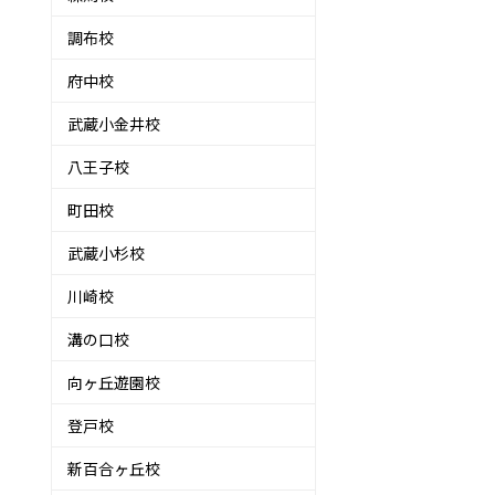
調布校
府中校
武蔵小金井校
八王子校
町田校
武蔵小杉校
川崎校
溝の口校
向ヶ丘遊園校
登戸校
新百合ヶ丘校