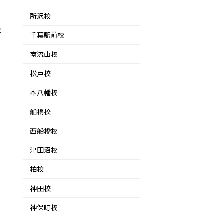
所沢校
な
千葉駅前校
南流山校
松戸校
本八幡校
船橋校
西船橋校
津田沼校
柏校
神田校
神保町校