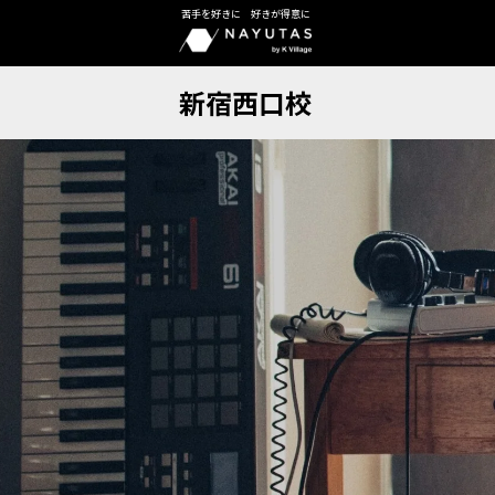
苦手を好きに 好きが得意に
新宿西口校