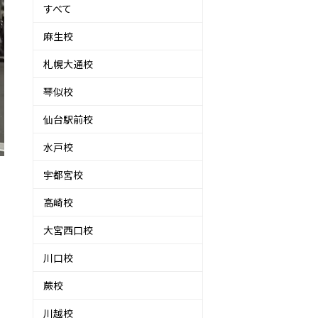
すべて
麻生校
札幌大通校
琴似校
仙台駅前校
水戸校
宇都宮校
高崎校
大宮西口校
川口校
蕨校
川越校