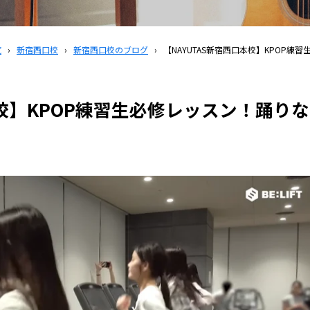
覧
›
新宿西口校
›
新宿西口校のブログ
›
【NAYUTAS新宿西口本校】KPOP
本校】KPOP練習生必修レッスン！踊りな