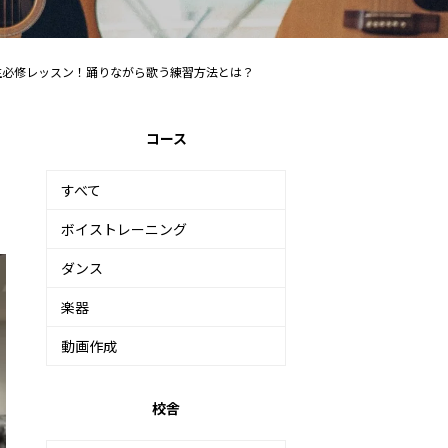
練習生必修レッスン！踊りながら歌う練習方法とは？
コース
すべて
ボイストレーニング
ダンス
楽器
動画作成
校舎