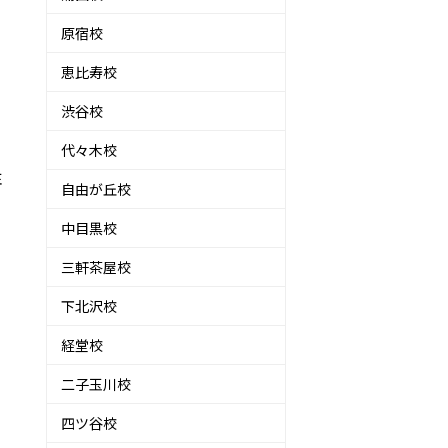
原宿校
恵比寿校
渋谷校
代々木校
注
自由が丘校
中目黒校
三軒茶屋校
下北沢校
経堂校
二子玉川校
く
四ツ谷校