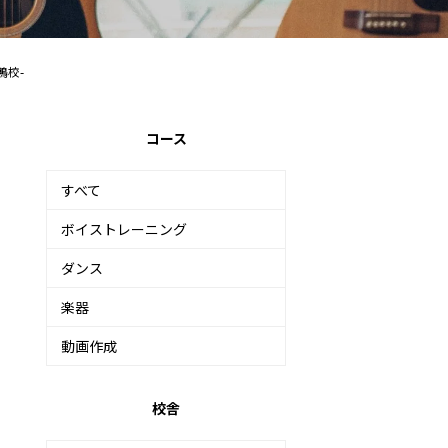
鴨校-
コース
すべて
ボイストレーニング
ダンス
楽器
動画作成
校舎