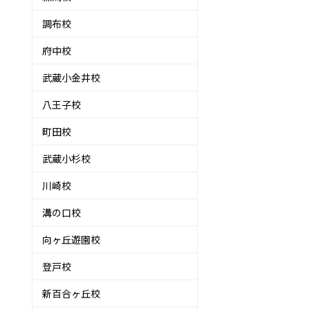
調布校
府中校
武蔵小金井校
八王子校
町田校
武蔵小杉校
川崎校
溝の口校
向ヶ丘遊園校
登戸校
る
新百合ヶ丘校