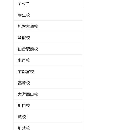
すべて
麻生校
札幌大通校
琴似校
仙台駅前校
水戸校
宇都宮校
高崎校
大宮西口校
川口校
蕨校
川越校