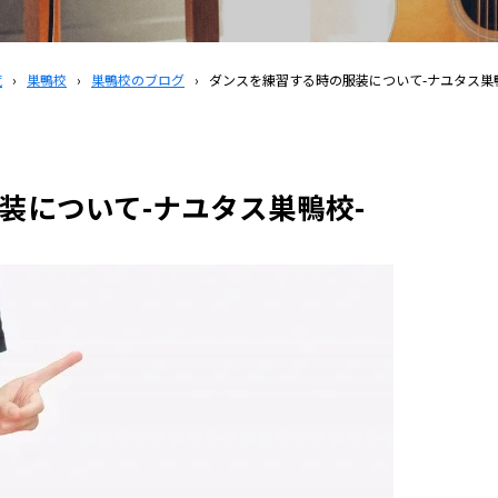
覧
›
巣鴨校
›
巣鴨校のブログ
›
ダンスを練習する時の服装について-ナユタス巣
装について-ナユタス巣鴨校-