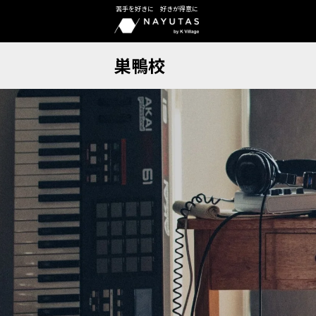
苦手を好きに 好きが得意に
巣鴨校