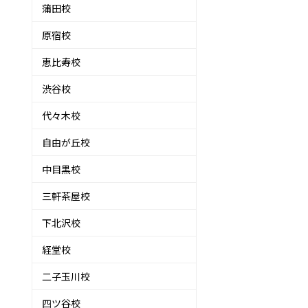
蒲田校
原宿校
恵比寿校
渋谷校
代々木校
自由が丘校
中目黒校
三軒茶屋校
下北沢校
経堂校
二子玉川校
四ツ谷校