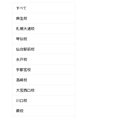
すべて
麻生校
札幌大通校
琴似校
仙台駅前校
水戸校
宇都宮校
高崎校
大宮西口校
川口校
蕨校