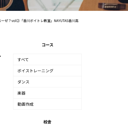
ぜ？vol②「香川ボイトレ教室」NAYUTAS香川高
コース
イ
すべて
ボイストレーニング
ダンス
楽器
動画作成
校舎