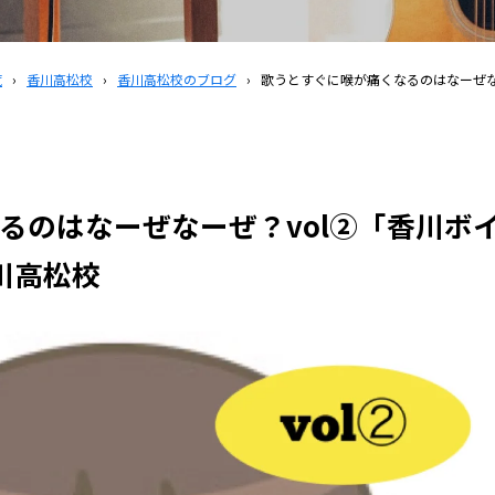
覧
›
香川高松校
›
香川高松校のブログ
›
歌うとすぐに喉が痛くなるのはなーぜなー
るのはなーぜなーぜ？vol②「香川ボ
香川高松校