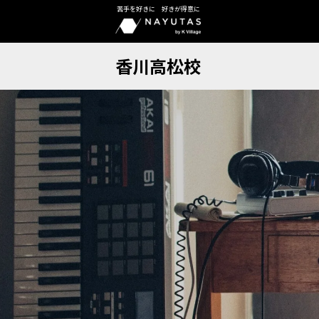
苦手を好きに 好きが得意に
香川高松校