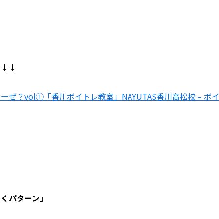
↓↓↓
？vol①「香川ボイトレ教室」NAYUTAS香川高松校 – ボ
届くパターン」