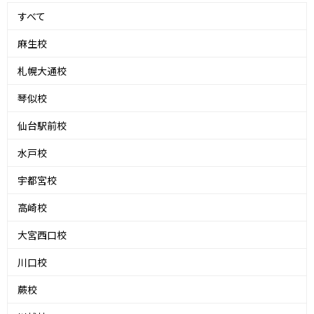
すべて
麻生校
札幌大通校
琴似校
仙台駅前校
水戸校
宇都宮校
高崎校
大宮西口校
川口校
蕨校