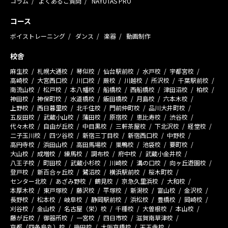
コラム
よくあるご質問
NAYUTAS PRO
コース
ボイストレーニング
ダンス
楽器
動画制作
校舎
麻生校
札幌大通校
琴似校
仙台駅前校
水戸校
宇都宮校
高崎校
大宮西口校
川口校
蕨校
川越校
所沢校
千葉駅前校
南流山校
松戸校
本八幡校
船橋校
西船橋校
津田沼校
柏校
神田校
神保町校
水道橋校
飯田橋校
月島校
六本木校
上野校
西日暮里校
北千住校
門前仲町校
品川大井町校
五反田校
武蔵小山校
蒲田校
原宿校
恵比寿校
渋谷校
代々木校
自由が丘校
中目黒校
三軒茶屋校
下北沢校
経堂校
二子玉川校
四ツ谷校
新宿三丁目校
新宿西口校
中野校
高円寺校
浜田山校
高田馬場校
巣鴨校
池袋校
要町校
大山校
成増校
練馬校
調布校
府中校
武蔵小金井校
八王子校
町田校
武蔵小杉校
川崎校
溝の口校
向ヶ丘遊園校
登戸校
新百合ヶ丘校
鷺沼校
横浜駅前校
桜木町校
センター北校
あざみ野校
鶴見校
京急久里浜校
大和校
本厚木校
東戸塚校
藤沢校
平塚校
新潟校
富山校
金沢校
長野校
松本校
岐阜校
静岡駅前校
浜松校
豊橋校
岡崎校
刈谷校
金山校
名古屋（栄）校
千種校
大曽根校
本山校
藤が丘校
御器所校
一宮校
四日市校
滋賀南草津校
京都（四条烏丸）校
梅田校
大阪京橋校
天王寺校