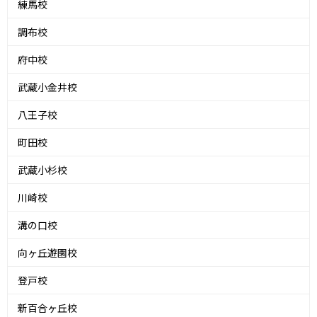
練馬校
調布校
府中校
武蔵小金井校
八王子校
町田校
武蔵小杉校
川崎校
溝の口校
向ヶ丘遊園校
登戸校
新百合ヶ丘校