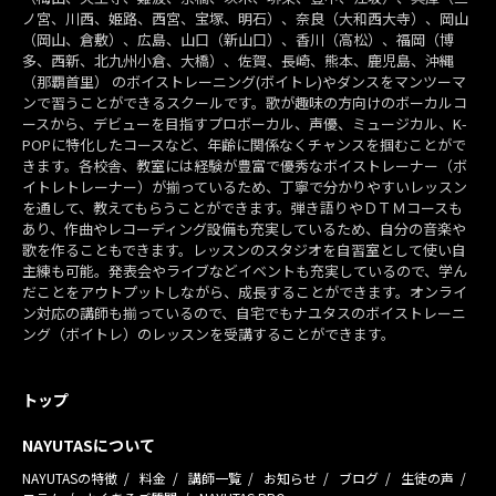
ノ宮、川西、姫路、西宮、宝塚、明石）、奈良（大和西大寺）、岡山
（岡山、倉敷）、広島、山口（新山口）、香川（高松）、福岡（博
多、西新、北九州小倉、大橋）、佐賀、長崎、熊本、鹿児島、沖縄
（那覇首里） のボイストレーニング(ボイトレ)やダンスをマンツーマ
ンで習うことができるスクールです。歌が趣味の方向けのボーカルコ
ースから、デビューを目指すプロボーカル、声優、ミュージカル、K-
POPに特化したコースなど、年齢に関係なくチャンスを掴むことがで
きます。各校舎、教室には経験が豊富で優秀なボイストレーナー（ボ
イトレトレーナー）が揃っているため、丁寧で分かりやすいレッスン
を通して、教えてもらうことができます。弾き語りやＤＴＭコースも
あり、作曲やレコーディング設備も充実しているため、自分の音楽や
歌を作ることもできます。レッスンのスタジオを自習室として使い自
主練も可能。発表会やライブなどイベントも充実しているので、学ん
だことをアウトプットしながら、成長することができます。オンライ
ン対応の講師も揃っているので、自宅でもナユタスのボイストレーニ
ング（ボイトレ）のレッスンを受講することができます。
トップ
NAYUTASについて
NAYUTASの特徴
料金
講師一覧
お知らせ
ブログ
生徒の声