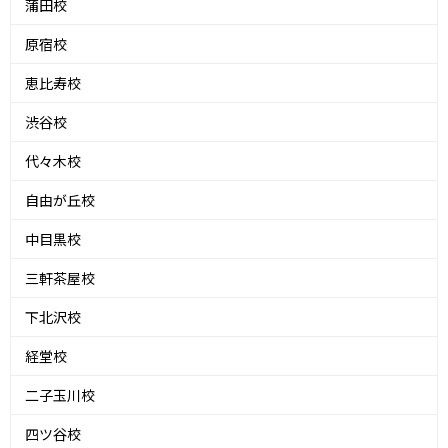
蒲田校
原宿校
恵比寿校
渋谷校
代々木校
自由が丘校
中目黒校
三軒茶屋校
下北沢校
経堂校
二子玉川校
四ツ谷校