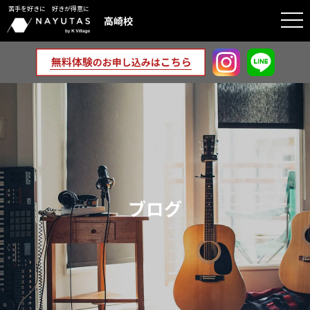
苦手を好きに 好きが得意に
togg
高崎校
navi
ブログ