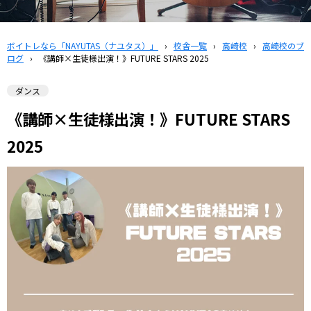
ボイトレなら「NAYUTAS（ナユタス）」
›
校舎一覧
›
高崎校
›
高崎校のブ
ログ
›
《講師×生徒様出演！》FUTURE STARS 2025
ダンス
《講師×生徒様出演！》FUTURE STARS
2025