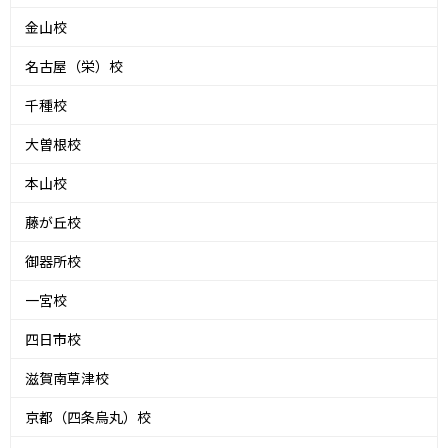
金山校
名古屋（栄）校
千種校
大曽根校
本山校
藤が丘校
御器所校
一宮校
四日市校
滋賀南草津校
京都（四条烏丸）校