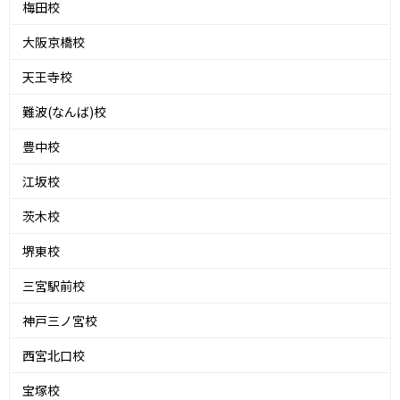
梅田校
大阪京橋校
天王寺校
難波(なんば)校
豊中校
江坂校
茨木校
堺東校
三宮駅前校
神戸三ノ宮校
西宮北口校
宝塚校