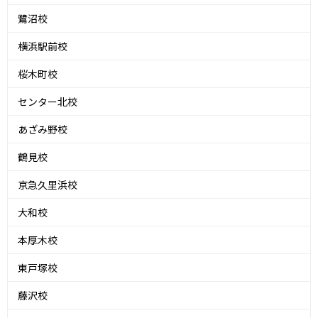
鷺沼校
横浜駅前校
桜木町校
センター北校
あざみ野校
鶴見校
京急久里浜校
大和校
本厚木校
東戸塚校
藤沢校