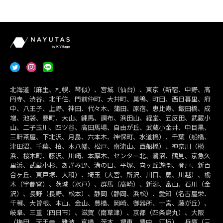
北海道（麻生、札幌、琴似）、宮城（仙台）、東京（新宿、中野、高
円寺、渋谷、北千住、門前仲町、大井町、巣鴨、町田、西日暮里、府
中、八王子、上野、神田、代々木、蒲田、原宿、恵比寿、飯田橋、成
増、池袋、要町、大山、練馬、調布、浜田山、経堂、五反田、武蔵小
山、二子玉川、四ツ谷、高田馬場、自由が丘、武蔵小金井、中目黒、
三軒茶屋、下北沢、月島、六本木、神保町、水道橋）、千葉（船橋、
津田沼、千葉、柏、本八幡、松戸、南流山、西船橋）、神奈川（横
浜、桜木町、藤沢、川崎、本厚木、センター北、鷺沼、鶴見、京急久
里浜、武蔵小杉、あざみ野、溝の口、平塚、向ヶ丘遊園、登戸、新百
合ヶ丘、東戸塚、大和）、埼玉（大宮、所沢、川口、蕨、川越）、栃
木（宇都宮）、茨城（水戸）、群馬（高崎）、新潟、富山、石川（金
沢）、長野（長野、松本）、静岡（静岡、浜松）、愛知（名古屋栄、
千種、大曽根、本山、金山、豊橋、岡崎、御器所、一宮、藤が丘）、
岐阜、三重（四日市）、滋賀（南草津）、京都（四条烏丸）、大阪
（梅田、天王寺、難波、京橋、茨木、堺東、豊中、江坂）、兵庫（三