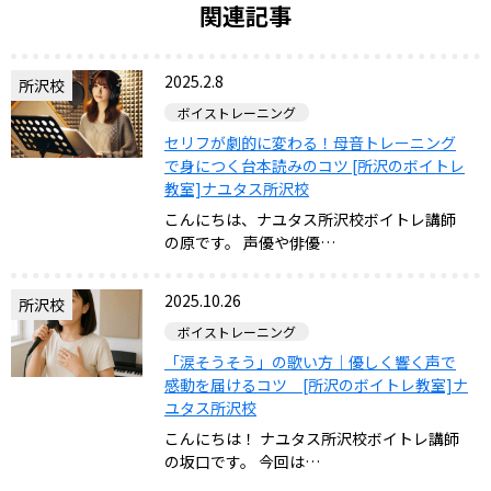
関連記事
2025.2.8
所沢校
ボイストレーニング
セリフが劇的に変わる！母音トレーニング
で身につく台本読みのコツ [所沢のボイトレ
教室]ナユタス所沢校
こんにちは、ナユタス所沢校ボイトレ講師
の原です。 声優や俳優…
2025.10.26
所沢校
ボイストレーニング
「涙そうそう」の歌い方｜優しく響く声で
感動を届けるコツ [所沢のボイトレ教室]ナ
ユタス所沢校
こんにちは！ ナユタス所沢校ボイトレ講師
の坂口です。 今回は…