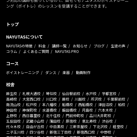
ン対応の講師も揃っているので、自宅でもナユタスのボイストレーニ
ング（ボイトレ）のレッスンを受講することができます。
トップ
NAYUTASについて
NAYUTASの特徴
料金
講師一覧
お知らせ
ブログ
生徒の声
コラム
よくあるご質問
NAYUTAS PRO
コース
ボイストレーニング
ダンス
楽器
動画制作
校舎
麻生校
札幌大通校
琴似校
仙台駅前校
水戸校
宇都宮校
高崎校
大宮西口校
川口校
蕨校
川越校
所沢校
千葉駅前校
南流山校
松戸校
本八幡校
船橋校
西船橋校
津田沼校
柏校
神田校
神保町校
水道橋校
飯田橋校
月島校
六本木校
上野校
西日暮里校
北千住校
門前仲町校
品川大井町校
五反田校
武蔵小山校
蒲田校
原宿校
恵比寿校
渋谷校
代々木校
自由が丘校
中目黒校
三軒茶屋校
下北沢校
経堂校
二子玉川校
四ツ谷校
新宿三丁目校
新宿西口校
中野校