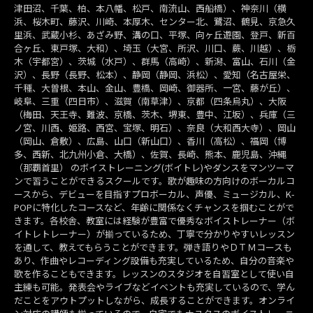
津田沼、千葉、柏、本八幡、松戸、南流山、西船橋）、神奈川（横
浜、桜木町、藤沢、川崎、本厚木、センター北、鷺沼、鶴見、京急久
里浜、武蔵小杉、あざみ野、溝の口、平塚、向ヶ丘遊園、登戸、新百
合ヶ丘、東戸塚、大和）、埼玉（大宮、所沢、川口、蕨、川越）、栃
木（宇都宮）、茨城（水戸）、群馬（高崎）、新潟、富山、石川（金
沢）、長野（長野、松本）、静岡（静岡、浜松）、愛知（名古屋栄、
千種、大曽根、本山、金山、豊橋、岡崎、御器所、一宮、藤が丘）、
岐阜、三重（四日市）、滋賀（南草津）、京都（四条烏丸）、大阪
（梅田、天王寺、難波、京橋、茨木、堺東、豊中、江坂）、兵庫（三
ノ宮、川西、姫路、西宮、宝塚、明石）、奈良（大和西大寺）、岡山
（岡山、倉敷）、広島、山口（新山口）、香川（高松）、福岡（博
多、西新、北九州小倉、大橋）、佐賀、長崎、熊本、鹿児島、沖縄
（那覇首里） のボイストレーニング(ボイトレ)やダンスをマンツーマ
ンで習うことができるスクールです。歌が趣味の方向けのボーカルコ
ースから、デビューを目指すプロボーカル、声優、ミュージカル、K-
POPに特化したコースなど、年齢に関係なくチャンスを掴むことがで
きます。各校舎、教室には経験が豊富で優秀なボイストレーナー（ボ
イトレトレーナー）が揃っているため、丁寧で分かりやすいレッスン
を通して、教えてもらうことができます。弾き語りやＤＴＭコースも
あり、作曲やレコーディング設備も充実しているため、自分の音楽や
歌を作ることもできます。レッスンのスタジオを自習室として使い自
主練も可能。発表会やライブなどイベントも充実しているので、学ん
だことをアウトプットしながら、成長することができます。オンライ