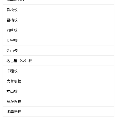
浜松校
豊橋校
岡崎校
刈谷校
金山校
名古屋（栄）校
千種校
大曽根校
本山校
藤が丘校
御器所校