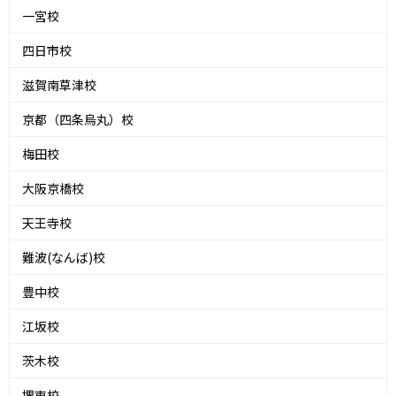
一宮校
四日市校
滋賀南草津校
京都（四条烏丸）校
梅田校
大阪京橋校
天王寺校
難波(なんば)校
豊中校
江坂校
茨木校
堺東校