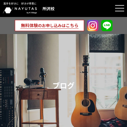
苦手を好きに 好きが得意に
togg
所沢校
navi
ブログ