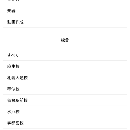
楽器
動画作成
校舎
すべて
麻生校
札幌大通校
琴似校
仙台駅前校
水戸校
宇都宮校