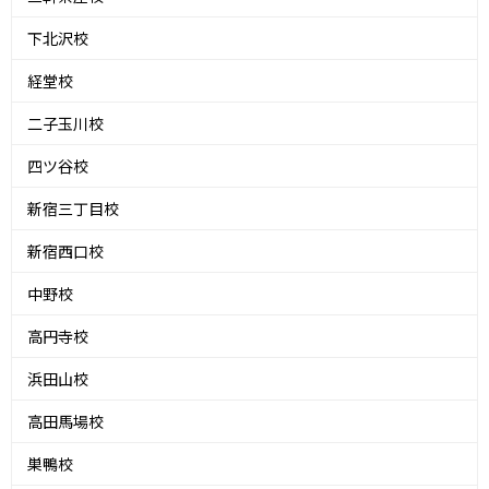
下北沢校
経堂校
二子玉川校
四ツ谷校
新宿三丁目校
新宿西口校
中野校
高円寺校
浜田山校
高田馬場校
巣鴨校