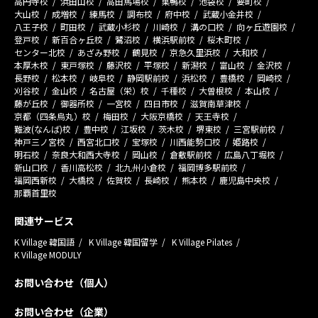
高円寺校
浜田山校
高田馬場校
巣鴨校
池袋校
要町校
大山校
成増校
練馬校
調布校
府中校
武蔵小金井校
八王子校
町田校
武蔵小杉校
川崎校
溝の口校
向ヶ丘遊園校
登戸校
新百合ヶ丘校
鷺沼校
横浜駅前校
桜木町校
センター北校
あざみ野校
鶴見校
京急久里浜校
大和校
本厚木校
東戸塚校
藤沢校
平塚校
新潟校
富山校
金沢校
長野校
松本校
岐阜校
静岡駅前校
浜松校
豊橋校
岡崎校
刈谷校
金山校
名古屋（栄）校
千種校
大曽根校
本山校
藤が丘校
御器所校
一宮校
四日市校
滋賀南草津校
京都（四条烏丸）校
梅田校
大阪京橋校
天王寺校
難波(なんば)校
豊中校
江坂校
茨木校
堺東校
三宮駅前校
神戸三ノ宮校
西宮北口校
宝塚校
川西能勢口校
姫路校
明石校
奈良大和西大寺校
岡山校
倉敷駅前校
広島八丁堀校
新山口校
香川高松校
北九州小倉校
福岡博多駅前校
福岡西新校
大橋校
佐賀校
長崎校
熊本校
鹿児島中央校
那覇首里校
関連サービス
K Village 韓国語
K Village 韓国留学
K Village Pilates
K Village MODULY
お問い合わせ（個人）
お問い合わせ（企業）