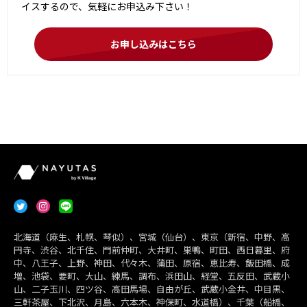
イスするので、気軽にお申込み下さい！
お申し込みはこちら
北海道（麻生、札幌、琴似）、宮城（仙台）、東京（新宿、中野、高
円寺、渋谷、北千住、門前仲町、大井町、巣鴨、町田、西日暮里、府
中、八王子、上野、神田、代々木、蒲田、原宿、恵比寿、飯田橋、成
増、池袋、要町、大山、練馬、調布、浜田山、経堂、五反田、武蔵小
山、二子玉川、四ツ谷、高田馬場、自由が丘、武蔵小金井、中目黒、
三軒茶屋、下北沢、月島、六本木、神保町、水道橋）、千葉（船橋、