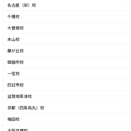
名古屋（栄）校
千種校
大曽根校
本山校
藤が丘校
御器所校
一宮校
四日市校
滋賀南草津校
京都（四条烏丸）校
梅田校
大阪京橋校