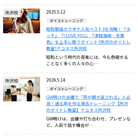
2025.5.12
所沢校
ボイストレーニング
昭和歌謡カラオケ人気ベスト3を攻略！『タ
ッチ』『I LOVE YOU』『津軽海峡・冬景
色』を上手に歌うポイント [所沢のボイトレ
教室]ナユタス所沢校
昭和という時代の音楽には、今も色褪せる
ことなく多くの人々の心…
2026.5.14
所沢校
ボイストレーニング
GW明けの会議で「声が聞き返される」人必
見！通る声を作る滑舌トレーニング【所沢
のボイトレ教室】ナユタス所沢校
GW明けは、会議や打ち合わせ、プレゼンな
ど、人前で話す機会が…