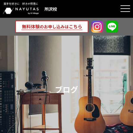
苦手を好きに 好きが得意に
togg
所沢校
navi
ブログ