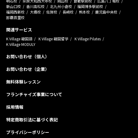
明石校
奈良大和西大寺校
岡山校
倉敷駅前校
広島八丁堀校
新山口校
香川高松校
北九州小倉校
福岡博多駅前校
福岡西新校
大橋校
佐賀校
長崎校
熊本校
鹿児島中央校
那覇首里校
関連サービス
K Village 韓国語
K Village 韓国留学
K Village Pilates
K Village MODULY
お問い合わせ（個人）
お問い合わせ（企業）
無料体験レッスン
フランチャイズ事業について
採用情報
特定商取引法に基づく表記
プライバシーポリシー