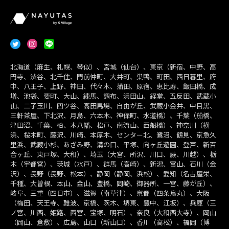
北海道（麻生、札幌、琴似）、宮城（仙台）、東京（新宿、中野、高
円寺、渋谷、北千住、門前仲町、大井町、巣鴨、町田、西日暮里、府
中、八王子、上野、神田、代々木、蒲田、原宿、恵比寿、飯田橋、成
増、池袋、要町、大山、練馬、調布、浜田山、経堂、五反田、武蔵小
山、二子玉川、四ツ谷、高田馬場、自由が丘、武蔵小金井、中目黒、
三軒茶屋、下北沢、月島、六本木、神保町、水道橋）、千葉（船橋、
津田沼、千葉、柏、本八幡、松戸、南流山、西船橋）、神奈川（横
浜、桜木町、藤沢、川崎、本厚木、センター北、鷺沼、鶴見、京急久
里浜、武蔵小杉、あざみ野、溝の口、平塚、向ヶ丘遊園、登戸、新百
合ヶ丘、東戸塚、大和）、埼玉（大宮、所沢、川口、蕨、川越）、栃
木（宇都宮）、茨城（水戸）、群馬（高崎）、新潟、富山、石川（金
沢）、長野（長野、松本）、静岡（静岡、浜松）、愛知（名古屋栄、
千種、大曽根、本山、金山、豊橋、岡崎、御器所、一宮、藤が丘）、
岐阜、三重（四日市）、滋賀（南草津）、京都（四条烏丸）、大阪
（梅田、天王寺、難波、京橋、茨木、堺東、豊中、江坂）、兵庫（三
ノ宮、川西、姫路、西宮、宝塚、明石）、奈良（大和西大寺）、岡山
（岡山、倉敷）、広島、山口（新山口）、香川（高松）、福岡（博