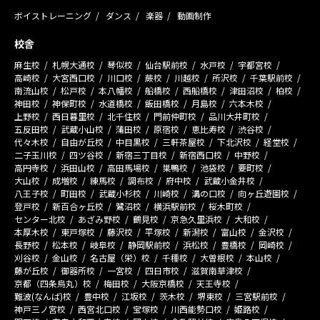
ボイストレーニング
ダンス
楽器
動画制作
校舎
麻生校
札幌大通校
琴似校
仙台駅前校
水戸校
宇都宮校
高崎校
大宮西口校
川口校
蕨校
川越校
所沢校
千葉駅前校
南流山校
松戸校
本八幡校
船橋校
西船橋校
津田沼校
柏校
神田校
神保町校
水道橋校
飯田橋校
月島校
六本木校
上野校
西日暮里校
北千住校
門前仲町校
品川大井町校
五反田校
武蔵小山校
蒲田校
原宿校
恵比寿校
渋谷校
代々木校
自由が丘校
中目黒校
三軒茶屋校
下北沢校
経堂校
二子玉川校
四ツ谷校
新宿三丁目校
新宿西口校
中野校
高円寺校
浜田山校
高田馬場校
巣鴨校
池袋校
要町校
大山校
成増校
練馬校
調布校
府中校
武蔵小金井校
八王子校
町田校
武蔵小杉校
川崎校
溝の口校
向ヶ丘遊園校
登戸校
新百合ヶ丘校
鷺沼校
横浜駅前校
桜木町校
センター北校
あざみ野校
鶴見校
京急久里浜校
大和校
本厚木校
東戸塚校
藤沢校
平塚校
新潟校
富山校
金沢校
長野校
松本校
岐阜校
静岡駅前校
浜松校
豊橋校
岡崎校
刈谷校
金山校
名古屋（栄）校
千種校
大曽根校
本山校
藤が丘校
御器所校
一宮校
四日市校
滋賀南草津校
京都（四条烏丸）校
梅田校
大阪京橋校
天王寺校
難波(なんば)校
豊中校
江坂校
茨木校
堺東校
三宮駅前校
神戸三ノ宮校
西宮北口校
宝塚校
川西能勢口校
姫路校