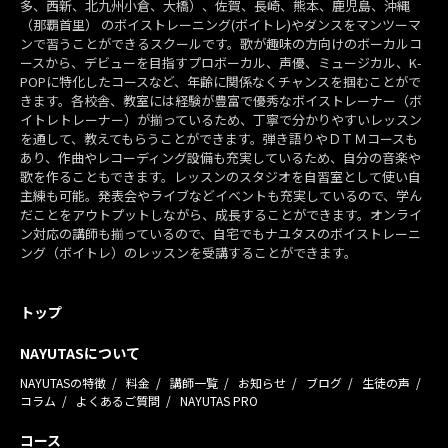
多、西新、北九州小倉、大橋）、佐賀、長崎、熊本、鹿児島、沖縄
（那覇首里） のボイストレーニング(ボイトレ)やダンスをマンツーマ
ンで習うことができるスクールです。歌が趣味の方向けのボーカルコ
ースから、デビューを目指すプロボーカル、声優、ミュージカル、K-
POPに特化したコースなど、年齢に関係なくチャンスを掴むことがで
きます。各校舎、教室には経験が豊富で優秀なボイストレーナー（ボ
イトレトレーナー）が揃っているため、丁寧で分かりやすいレッスン
を通して、教えてもらうことができます。弾き語りやＤＴＭコースも
あり、作曲やレコーディング設備も充実しているため、自分の音楽や
歌を作ることもできます。レッスンのスタジオを自習室として使い自
主練も可能。発表会やライブなどイベントも充実しているので、学ん
だことをアウトプットしながら、成長することができます。オンライ
ン対応の講師も揃っているので、自宅でもナユタスのボイストレーニ
ング（ボイトレ）のレッスンを受講することができます。
トップ
NAYUTASについて
NAYUTASの特徴
料金
講師一覧
お知らせ
ブログ
生徒の声
コラム
よくあるご質問
NAYUTAS PRO
コース