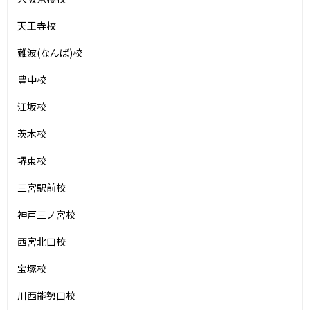
天王寺校
難波(なんば)校
豊中校
江坂校
茨木校
堺東校
三宮駅前校
神戸三ノ宮校
西宮北口校
宝塚校
川西能勢口校