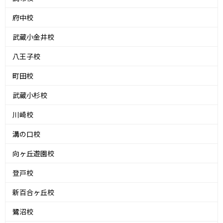
府中校
武蔵小金井校
八王子校
町田校
武蔵小杉校
川崎校
溝の口校
向ヶ丘遊園校
登戸校
新百合ヶ丘校
鷺沼校