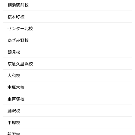
横浜駅前校
桜木町校
センター北校
あざみ野校
鶴見校
京急久里浜校
大和校
本厚木校
東戸塚校
藤沢校
平塚校
新潟校