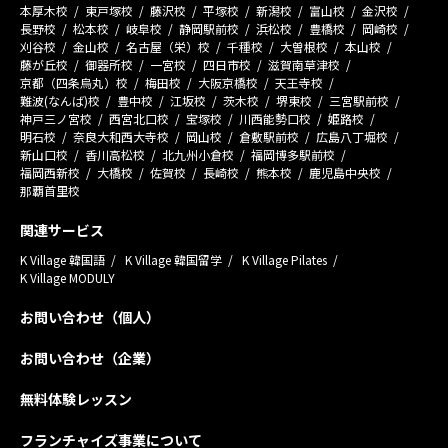
本厚木校
東戸塚校
藤沢校
平塚校
新潟校
富山校
金沢校
長野校
松本校
岐阜校
静岡駅前校
浜松校
豊橋校
岡崎校
刈谷校
金山校
名古屋（栄）校
千種校
大曽根校
本山校
藤が丘校
御器所校
一宮校
四日市校
滋賀南草津校
京都（四条烏丸）校
梅田校
大阪京橋校
天王寺校
難波(なんば)校
豊中校
江坂校
茨木校
堺東校
三宮駅前校
神戸三ノ宮校
西宮北口校
宝塚校
川西能勢口校
姫路校
明石校
奈良大和西大寺校
岡山校
倉敷駅前校
広島八丁堀校
新山口校
香川高松校
北九州小倉校
福岡博多駅前校
福岡西新校
大橋校
佐賀校
長崎校
熊本校
鹿児島中央校
那覇首里校
関連サービス
K Village 韓国語
K Village 韓国留学
K Village Pilates
K Village MODULY
お問い合わせ（個人）
お問い合わせ（企業）
無料体験レッスン
フランチャイズ事業について