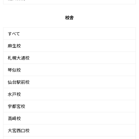
校舎
すべて
麻生校
札幌大通校
琴似校
仙台駅前校
水戸校
宇都宮校
高崎校
大宮西口校