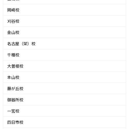
岡崎校
刈谷校
金山校
名古屋（栄）校
千種校
大曽根校
本山校
藤が丘校
御器所校
一宮校
四日市校