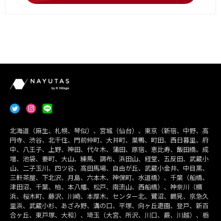
北海道（麻生、札幌、琴似）、宮城（仙台）、東京（新宿、中野、高
円寺、渋谷、北千住、門前仲町、大井町、巣鴨、町田、西日暮里、府
中、八王子、上野、神田、代々木、蒲田、原宿、恵比寿、飯田橋、成
増、池袋、要町、大山、練馬、調布、浜田山、経堂、五反田、武蔵小
山、二子玉川、四ツ谷、高田馬場、自由が丘、武蔵小金井、中目黒、
三軒茶屋、下北沢、月島、六本木、神保町、水道橋）、千葉（船橋、
津田沼、千葉、柏、本八幡、松戸、南流山、西船橋）、神奈川（横
浜、桜木町、藤沢、川崎、本厚木、センター北、鷺沼、鶴見、京急久
里浜、武蔵小杉、あざみ野、溝の口、平塚、向ヶ丘遊園、登戸、新百
合ヶ丘、東戸塚、大和）、埼玉（大宮、所沢、川口、蕨、川越）、栃