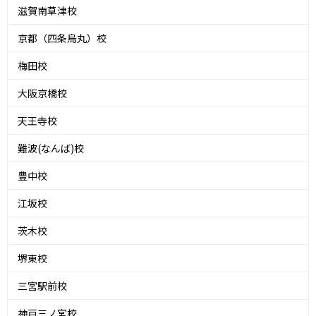
滋賀南草津校
京都（四条烏丸）校
梅田校
大阪京橋校
天王寺校
難波(なんば)校
豊中校
江坂校
茨木校
堺東校
三宮駅前校
神戸三ノ宮校