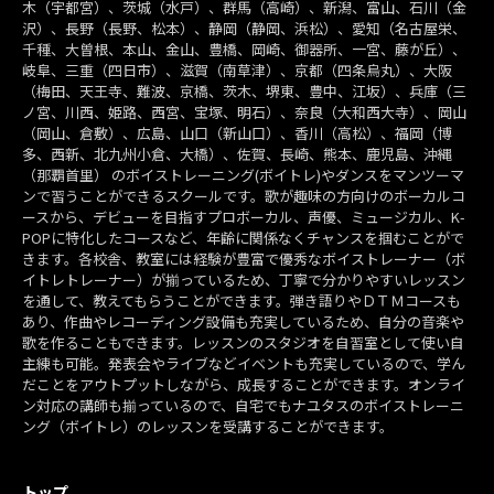
木（宇都宮）、茨城（水戸）、群馬（高崎）、新潟、富山、石川（金
沢）、長野（長野、松本）、静岡（静岡、浜松）、愛知（名古屋栄、
千種、大曽根、本山、金山、豊橋、岡崎、御器所、一宮、藤が丘）、
岐阜、三重（四日市）、滋賀（南草津）、京都（四条烏丸）、大阪
（梅田、天王寺、難波、京橋、茨木、堺東、豊中、江坂）、兵庫（三
ノ宮、川西、姫路、西宮、宝塚、明石）、奈良（大和西大寺）、岡山
（岡山、倉敷）、広島、山口（新山口）、香川（高松）、福岡（博
多、西新、北九州小倉、大橋）、佐賀、長崎、熊本、鹿児島、沖縄
（那覇首里） のボイストレーニング(ボイトレ)やダンスをマンツーマ
ンで習うことができるスクールです。歌が趣味の方向けのボーカルコ
ースから、デビューを目指すプロボーカル、声優、ミュージカル、K-
POPに特化したコースなど、年齢に関係なくチャンスを掴むことがで
きます。各校舎、教室には経験が豊富で優秀なボイストレーナー（ボ
イトレトレーナー）が揃っているため、丁寧で分かりやすいレッスン
を通して、教えてもらうことができます。弾き語りやＤＴＭコースも
あり、作曲やレコーディング設備も充実しているため、自分の音楽や
歌を作ることもできます。レッスンのスタジオを自習室として使い自
主練も可能。発表会やライブなどイベントも充実しているので、学ん
だことをアウトプットしながら、成長することができます。オンライ
ン対応の講師も揃っているので、自宅でもナユタスのボイストレーニ
ング（ボイトレ）のレッスンを受講することができます。
トップ