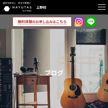
苦手を好きに 好きが得意に
togg
上野校
navi
ブログ