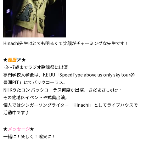
Hinachi先生はとても明るくて笑顔がチャーミングな先生です！
★
経歴
★
･3〜7歳までラジオ歌謡祭に出演。
専門学校入学後は、KEIJU「SpeedType above us only sky tour@
豊洲PIT」にてバックコーラス、
NHKうたコン バックコーラス何度か出演、さだまさしetc…
その他地区イベントや式典出演。
個人ではシンガーソングライター「Hinachi」としてライブハウスで
活動中です♪
★
メッセージ
★
一緒に！楽しく！確実に！