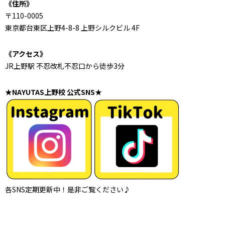
《住所》
〒110-0005
東京都台東区上野4-8-8 上野シルクビル 4F
《アクセス》
JR上野駅 不忍改札不忍口から徒歩3分
★NAYUTAS上野校 公式SNS★
各SNS定期更新中！是非ご覧ください♪