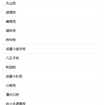
大山校
成増校
練馬校
調布校
府中校
武蔵小金井校
八王子校
町田校
武蔵小杉校
川崎校
溝の口校
向ヶ丘遊園校