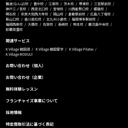
難波(なんば)校
豊中校
江坂校
茨木校
堺東校
三宮駅前校
神戸三ノ宮校
西宮北口校
宝塚校
川西能勢口校
姫路校
明石校
奈良大和西大寺校
岡山校
倉敷駅前校
広島八丁堀校
新山口校
香川高松校
北九州小倉校
福岡博多駅前校
福岡西新校
大橋校
佐賀校
長崎校
熊本校
鹿児島中央校
那覇首里校
関連サービス
K Village 韓国語
K Village 韓国留学
K Village Pilates
K Village MODULY
お問い合わせ（個人）
お問い合わせ（企業）
無料体験レッスン
フランチャイズ事業について
採用情報
特定商取引法に基づく表記