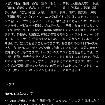
ノ宮、川西、姫路、西宮、宝塚、明石）、奈良（大和西大寺）、岡山
（岡山、倉敷）、広島、山口（新山口）、香川（高松）、福岡（博
多、西新、北九州小倉、大橋）、佐賀、長崎、熊本、鹿児島、沖縄
（那覇首里） のボイストレーニング(ボイトレ)やダンスをマンツーマ
ンで習うことができるスクールです。歌が趣味の方向けのボーカルコ
ースから、デビューを目指すプロボーカル、声優、ミュージカル、K-
POPに特化したコースなど、年齢に関係なくチャンスを掴むことがで
きます。各校舎、教室には経験が豊富で優秀なボイストレーナー（ボ
イトレトレーナー）が揃っているため、丁寧で分かりやすいレッスン
を通して、教えてもらうことができます。弾き語りやＤＴＭコースも
あり、作曲やレコーディング設備も充実しているため、自分の音楽や
歌を作ることもできます。レッスンのスタジオを自習室として使い自
主練も可能。発表会やライブなどイベントも充実しているので、学ん
だことをアウトプットしながら、成長することができます。オンライ
ン対応の講師も揃っているので、自宅でもナユタスのボイストレーニ
ング（ボイトレ）のレッスンを受講することができます。
トップ
NAYUTASについて
NAYUTASの特徴
料金
講師一覧
お知らせ
ブログ
生徒の声
コラム
よくあるご質問
NAYUTAS PRO