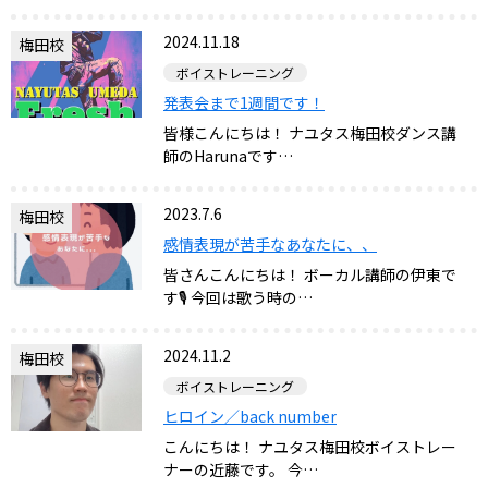
2024.11.18
梅田校
ボイストレーニング
発表会まで1週間です！
皆様こんにちは！ ナユタス梅田校ダンス講
師のHarunaです…
2023.7.6
梅田校
感情表現が苦手なあなたに、、
皆さんこんにちは！ ボーカル講師の伊東で
す🎙 今回は歌う時の…
2024.11.2
梅田校
ボイストレーニング
ヒロイン／back number
こんにちは！ ナユタス梅田校ボイストレー
ナーの近藤です。 今…