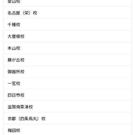
金山校
名古屋（栄）校
千種校
大曽根校
本山校
藤が丘校
御器所校
一宮校
四日市校
滋賀南草津校
京都（四条烏丸）校
梅田校