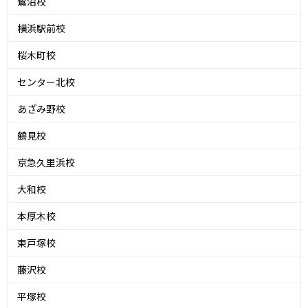
鷺沼校
横浜駅前校
桜木町校
センター北校
あざみ野校
鶴見校
京急久里浜校
大和校
本厚木校
東戸塚校
藤沢校
平塚校