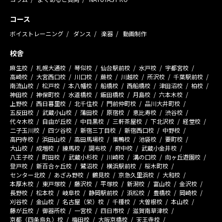
コース
ボイストレーニング
ダンス
楽器
動画制作
校舎
麻生校
札幌大通校
琴似校
仙台駅前校
水戸校
宇都宮校
高崎校
大宮西口校
川口校
蕨校
川越校
所沢校
千葉駅前校
南流山校
松戸校
本八幡校
船橋校
西船橋校
津田沼校
柏校
神田校
神保町校
水道橋校
飯田橋校
月島校
六本木校
上野校
西日暮里校
北千住校
門前仲町校
品川大井町校
五反田校
武蔵小山校
蒲田校
原宿校
恵比寿校
渋谷校
代々木校
自由が丘校
中目黒校
三軒茶屋校
下北沢校
経堂校
二子玉川校
四ツ谷校
新宿三丁目校
新宿西口校
中野校
高円寺校
浜田山校
高田馬場校
巣鴨校
池袋校
要町校
大山校
成増校
練馬校
調布校
府中校
武蔵小金井校
八王子校
町田校
武蔵小杉校
川崎校
溝の口校
向ヶ丘遊園校
登戸校
新百合ヶ丘校
鷺沼校
横浜駅前校
桜木町校
センター北校
あざみ野校
鶴見校
京急久里浜校
大和校
本厚木校
東戸塚校
藤沢校
平塚校
新潟校
富山校
金沢校
長野校
松本校
岐阜校
静岡駅前校
浜松校
豊橋校
岡崎校
刈谷校
金山校
名古屋（栄）校
千種校
大曽根校
本山校
藤が丘校
御器所校
一宮校
四日市校
滋賀南草津校
京都（四条烏丸）校
梅田校
大阪京橋校
天王寺校