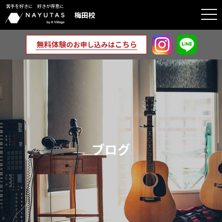
苦手を好きに 好きが得意に
togg
梅田校
navi
ブログ