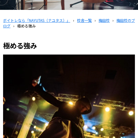
ボイトレなら「NAYUTAS（ナユタス）」
›
校舎一覧
›
梅田校
›
梅田校のブ
ログ
›
極める強み
極める強み