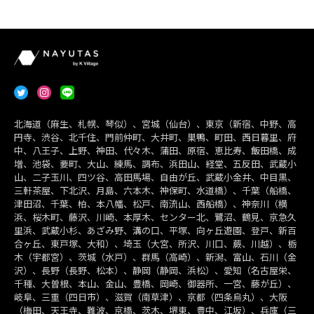
北海道（麻生、札幌、琴似）、宮城（仙台）、東京（新宿、中野、高
円寺、渋谷、北千住、門前仲町、大井町、巣鴨、町田、西日暮里、府
中、八王子、上野、神田、代々木、蒲田、原宿、恵比寿、飯田橋、成
増、池袋、要町、大山、練馬、調布、浜田山、経堂、五反田、武蔵小
山、二子玉川、四ツ谷、高田馬場、自由が丘、武蔵小金井、中目黒、
三軒茶屋、下北沢、月島、六本木、神保町、水道橋）、千葉（船橋、
津田沼、千葉、柏、本八幡、松戸、南流山、西船橋）、神奈川（横
浜、桜木町、藤沢、川崎、本厚木、センター北、鷺沼、鶴見、京急久
里浜、武蔵小杉、あざみ野、溝の口、平塚、向ヶ丘遊園、登戸、新百
合ヶ丘、東戸塚、大和）、埼玉（大宮、所沢、川口、蕨、川越）、栃
木（宇都宮）、茨城（水戸）、群馬（高崎）、新潟、富山、石川（金
沢）、長野（長野、松本）、静岡（静岡、浜松）、愛知（名古屋栄、
千種、大曽根、本山、金山、豊橋、岡崎、御器所、一宮、藤が丘）、
岐阜、三重（四日市）、滋賀（南草津）、京都（四条烏丸）、大阪
（梅田、天王寺、難波、京橋、茨木、堺東、豊中、江坂）、兵庫（三