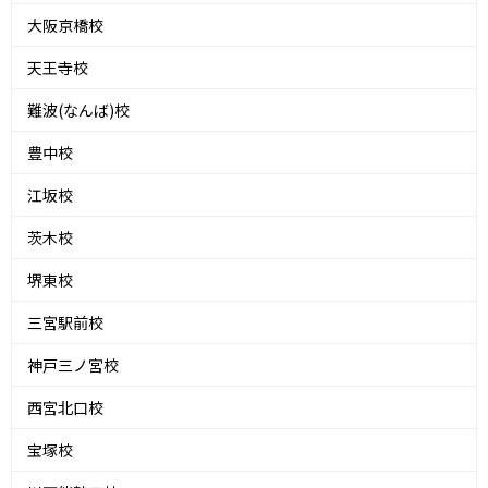
大阪京橋校
天王寺校
難波(なんば)校
豊中校
江坂校
茨木校
堺東校
三宮駅前校
神戸三ノ宮校
西宮北口校
宝塚校