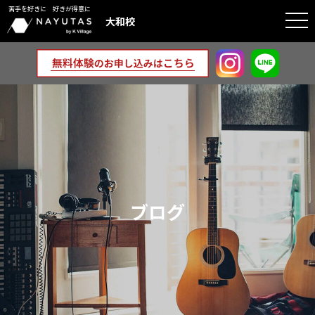
苦手を好きに 好きが得意に
togg
大和校
navi
ブログ