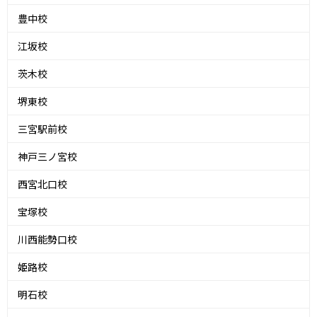
豊中校
江坂校
茨木校
堺東校
三宮駅前校
神戸三ノ宮校
西宮北口校
宝塚校
川西能勢口校
姫路校
明石校