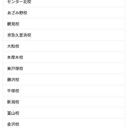
センター北校
あざみ野校
鶴見校
京急久里浜校
大和校
本厚木校
東戸塚校
藤沢校
平塚校
新潟校
富山校
金沢校