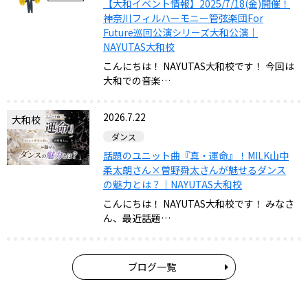
【大和イベント情報】2025/7/18(金)開催！
神奈川フィルハーモニー管弦楽団For
Future巡回公演シリーズ大和公演｜
NAYUTAS大和校
こんにちは！ NAYUTAS大和校です！ 今回は
大和での音楽…
2026.7.22
大和校
ダンス
話題のユニット曲『真・運命』！MILK山中
柔太朗さん×曽野舜太さんが魅せるダンス
の魅力とは？｜NAYUTAS大和校
こんにちは！ NAYUTAS大和校です！ みなさ
ん、最近話題…
ブログ一覧