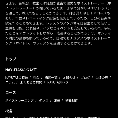
きます。各校舎、教室には経験が豊富で優秀なボイストレーナー（ボ
イトレトレーナー）が揃っているため、丁寧で分かりやすいレッスン
を通して、教えてもらうことができます。弾き語りやＤＴＭコースも
あり、作曲やレコーディング設備も充実しているため、自分の音楽や
歌を作ることもできます。レッスンのスタジオを自習室として使い自
主練も可能。発表会やライブなどイベントも充実しているので、学ん
だことをアウトプットしながら、成長することができます。オンライ
ン対応の講師も揃っているので、自宅でもナユタスのボイストレーニ
ング（ボイトレ）のレッスンを受講することができます。
トップ
NAYUTASについて
NAYUTASの特徴
料金
講師一覧
お知らせ
ブログ
生徒の声
コラム
よくあるご質問
NAYUTAS PRO
コース
ボイストレーニング
ダンス
楽器
動画制作
校舎