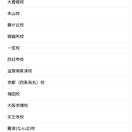
大曽根校
本山校
藤が丘校
御器所校
一宮校
四日市校
滋賀南草津校
京都（四条烏丸）校
梅田校
大阪京橋校
天王寺校
難波(なんば)校