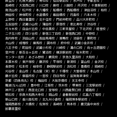
麻生校
札幌大通校
琴似校
仙台駅前校
水戸校
宇都宮校
高崎校
大宮西口校
川口校
蕨校
川越校
所沢校
千葉駅前校
南流山校
松戸校
本八幡校
船橋校
西船橋校
津田沼校
柏校
神田校
神保町校
水道橋校
飯田橋校
月島校
六本木校
上野校
西日暮里校
北千住校
門前仲町校
品川大井町校
五反田校
武蔵小山校
蒲田校
原宿校
恵比寿校
渋谷校
代々木校
自由が丘校
中目黒校
三軒茶屋校
下北沢校
経堂校
二子玉川校
四ツ谷校
新宿三丁目校
新宿西口校
中野校
高円寺校
浜田山校
高田馬場校
巣鴨校
池袋校
要町校
大山校
成増校
練馬校
調布校
府中校
武蔵小金井校
八王子校
町田校
武蔵小杉校
川崎校
溝の口校
向ヶ丘遊園校
登戸校
新百合ヶ丘校
鷺沼校
横浜駅前校
桜木町校
センター北校
あざみ野校
鶴見校
京急久里浜校
大和校
本厚木校
東戸塚校
藤沢校
平塚校
新潟校
富山校
金沢校
長野校
松本校
岐阜校
静岡駅前校
浜松校
豊橋校
岡崎校
刈谷校
金山校
名古屋（栄）校
千種校
大曽根校
本山校
藤が丘校
御器所校
一宮校
四日市校
滋賀南草津校
京都（四条烏丸）校
梅田校
大阪京橋校
天王寺校
難波(なんば)校
豊中校
江坂校
茨木校
堺東校
三宮駅前校
神戸三ノ宮校
西宮北口校
宝塚校
川西能勢口校
姫路校
明石校
奈良大和西大寺校
岡山校
倉敷駅前校
広島八丁堀校
新山口校
香川高松校
北九州小倉校
福岡博多駅前校
福岡西新校
大橋校
佐賀校
長崎校
熊本校
鹿児島中央校
那覇首里校