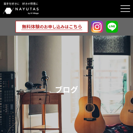
苦手を好きに 好きが得意に
togg
navi
ブログ