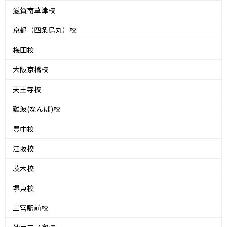
滋賀南草津校
京都（四条烏丸）校
梅田校
大阪京橋校
天王寺校
難波(なんば)校
豊中校
江坂校
茨木校
堺東校
三宮駅前校