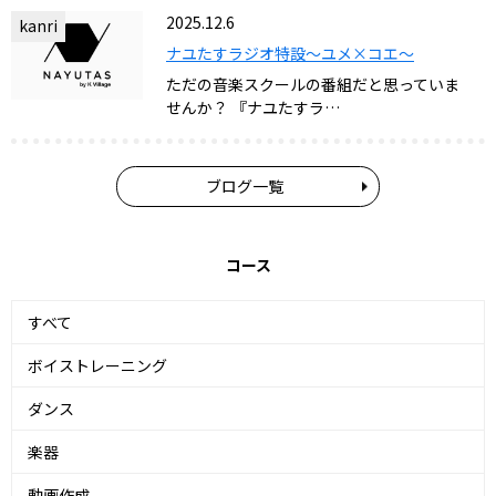
2025.12.6
kanri
ナユたすラジオ特設～ユメ×コエ～
ただの音楽スクールの番組だと思っていま
せんか？ 『ナユたすラ…
ブログ一覧
コース
すべて
ボイストレーニング
ダンス
楽器
動画作成