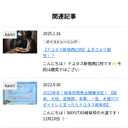
関連記事
2025.1.16
kanri
ボイストレーニング
【ナユタス新宿西口校】上手さより個
性！？
こんにちは！ ナユタス新宿西口校です
今
回は唐突ではござい…
2022.9.30
kanri
2022年冬！岐阜校発表会開催決定！ 【岐
阜、大垣、各務原、本巣、一宮、木曽川で
ボイトレと言ったらナユタス岐阜校】
こんにちは！NAYUTAS岐阜校の大道です！
12月10日（…