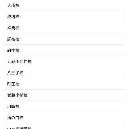
大山校
成増校
練馬校
調布校
府中校
武蔵小金井校
八王子校
町田校
武蔵小杉校
川崎校
溝の口校
向ヶ丘遊園校