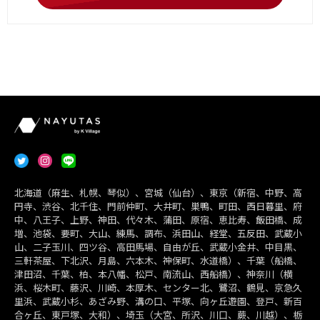
北海道（麻生、札幌、琴似）、宮城（仙台）、東京（新宿、中野、高
円寺、渋谷、北千住、門前仲町、大井町、巣鴨、町田、西日暮里、府
中、八王子、上野、神田、代々木、蒲田、原宿、恵比寿、飯田橋、成
増、池袋、要町、大山、練馬、調布、浜田山、経堂、五反田、武蔵小
山、二子玉川、四ツ谷、高田馬場、自由が丘、武蔵小金井、中目黒、
三軒茶屋、下北沢、月島、六本木、神保町、水道橋）、千葉（船橋、
津田沼、千葉、柏、本八幡、松戸、南流山、西船橋）、神奈川（横
浜、桜木町、藤沢、川崎、本厚木、センター北、鷺沼、鶴見、京急久
里浜、武蔵小杉、あざみ野、溝の口、平塚、向ヶ丘遊園、登戸、新百
合ヶ丘、東戸塚、大和）、埼玉（大宮、所沢、川口、蕨、川越）、栃