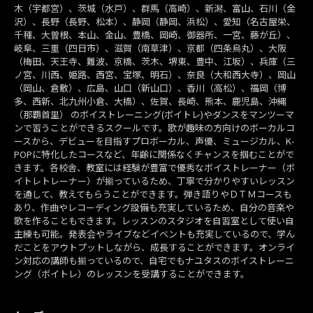
木（宇都宮）、茨城（水戸）、群馬（高崎）、新潟、富山、石川（金
沢）、長野（長野、松本）、静岡（静岡、浜松）、愛知（名古屋栄、
千種、大曽根、本山、金山、豊橋、岡崎、御器所、一宮、藤が丘）、
岐阜、三重（四日市）、滋賀（南草津）、京都（四条烏丸）、大阪
（梅田、天王寺、難波、京橋、茨木、堺東、豊中、江坂）、兵庫（三
ノ宮、川西、姫路、西宮、宝塚、明石）、奈良（大和西大寺）、岡山
（岡山、倉敷）、広島、山口（新山口）、香川（高松）、福岡（博
多、西新、北九州小倉、大橋）、佐賀、長崎、熊本、鹿児島、沖縄
（那覇首里） のボイストレーニング(ボイトレ)やダンスをマンツーマ
ンで習うことができるスクールです。歌が趣味の方向けのボーカルコ
ースから、デビューを目指すプロボーカル、声優、ミュージカル、K-
POPに特化したコースなど、年齢に関係なくチャンスを掴むことがで
きます。各校舎、教室には経験が豊富で優秀なボイストレーナー（ボ
イトレトレーナー）が揃っているため、丁寧で分かりやすいレッスン
を通して、教えてもらうことができます。弾き語りやＤＴＭコースも
あり、作曲やレコーディング設備も充実しているため、自分の音楽や
歌を作ることもできます。レッスンのスタジオを自習室として使い自
主練も可能。発表会やライブなどイベントも充実しているので、学ん
だことをアウトプットしながら、成長することができます。オンライ
ン対応の講師も揃っているので、自宅でもナユタスのボイストレーニ
ング（ボイトレ）のレッスンを受講することができます。