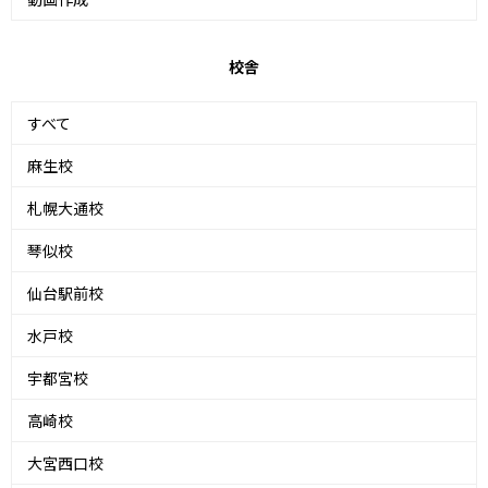
校舎
すべて
麻生校
札幌大通校
琴似校
仙台駅前校
水戸校
宇都宮校
高崎校
大宮西口校