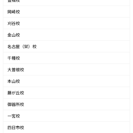
岡崎校
刈谷校
金山校
名古屋（栄）校
千種校
大曽根校
本山校
藤が丘校
御器所校
一宮校
四日市校