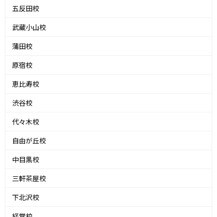
五反田校
武蔵小山校
蒲田校
原宿校
恵比寿校
渋谷校
代々木校
自由が丘校
中目黒校
三軒茶屋校
下北沢校
経堂校