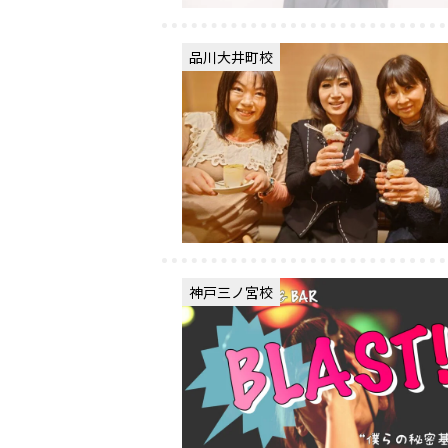
品川大井町校
神戸三ノ宮校