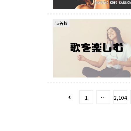
渋谷校
1
…
2,104