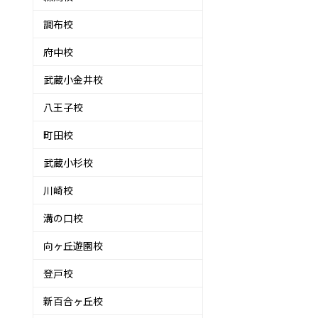
調布校
府中校
武蔵小金井校
八王子校
町田校
武蔵小杉校
川崎校
溝の口校
向ヶ丘遊園校
登戸校
新百合ヶ丘校