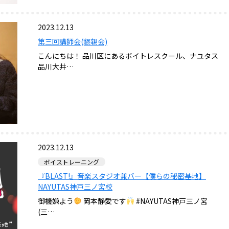
2023.12.13
第三回講師会(懇親会)
こんにちは！ 品川区にあるボイトレスクール、ナユタス
品川大井…
2023.12.13
ボイストレーニング
『BLAST!』音楽スタジオ兼バー【僕らの秘密基地】
NAYUTAS神戸三ノ宮校
御機嫌よう
岡本静愛です
#NAYUTAS神戸三ノ宮
(三…