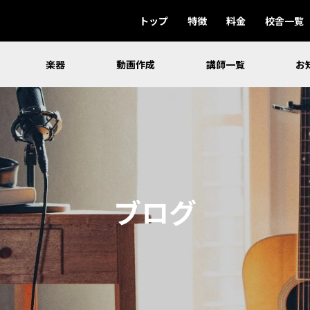
トップ
特徴
料金
校舎一覧
楽器
動画作成
講師一覧
お
ブログ