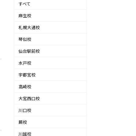
すべて
麻生校
札幌大通校
琴似校
仙台駅前校
水戸校
宇都宮校
高崎校
大宮西口校
川口校
蕨校
川越校