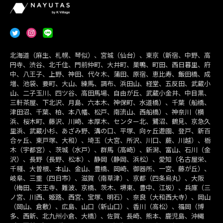
北海道（麻生、札幌、琴似）、宮城（仙台）、東京（新宿、中野、高
円寺、渋谷、北千住、門前仲町、大井町、巣鴨、町田、西日暮里、府
中、八王子、上野、神田、代々木、蒲田、原宿、恵比寿、飯田橋、成
増、池袋、要町、大山、練馬、調布、浜田山、経堂、五反田、武蔵小
山、二子玉川、四ツ谷、高田馬場、自由が丘、武蔵小金井、中目黒、
三軒茶屋、下北沢、月島、六本木、神保町、水道橋）、千葉（船橋、
津田沼、千葉、柏、本八幡、松戸、南流山、西船橋）、神奈川（横
浜、桜木町、藤沢、川崎、本厚木、センター北、鷺沼、鶴見、京急久
里浜、武蔵小杉、あざみ野、溝の口、平塚、向ヶ丘遊園、登戸、新百
合ヶ丘、東戸塚、大和）、埼玉（大宮、所沢、川口、蕨、川越）、栃
木（宇都宮）、茨城（水戸）、群馬（高崎）、新潟、富山、石川（金
沢）、長野（長野、松本）、静岡（静岡、浜松）、愛知（名古屋栄、
千種、大曽根、本山、金山、豊橋、岡崎、御器所、一宮、藤が丘）、
岐阜、三重（四日市）、滋賀（南草津）、京都（四条烏丸）、大阪
（梅田、天王寺、難波、京橋、茨木、堺東、豊中、江坂）、兵庫（三
ノ宮、川西、姫路、西宮、宝塚、明石）、奈良（大和西大寺）、岡山
（岡山、倉敷）、広島、山口（新山口）、香川（高松）、福岡（博
多、西新、北九州小倉、大橋）、佐賀、長崎、熊本、鹿児島、沖縄