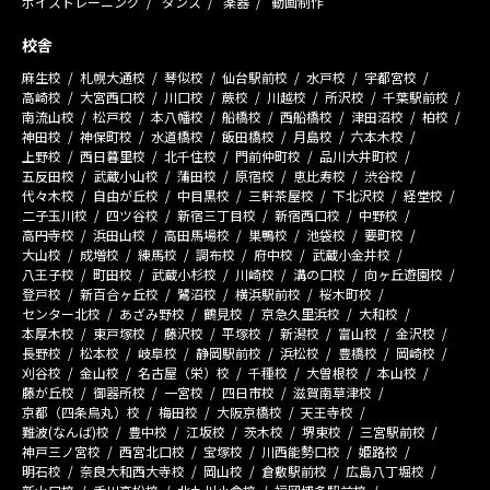
ボイストレーニング
ダンス
楽器
動画制作
校舎
麻生校
札幌大通校
琴似校
仙台駅前校
水戸校
宇都宮校
高崎校
大宮西口校
川口校
蕨校
川越校
所沢校
千葉駅前校
南流山校
松戸校
本八幡校
船橋校
西船橋校
津田沼校
柏校
神田校
神保町校
水道橋校
飯田橋校
月島校
六本木校
上野校
西日暮里校
北千住校
門前仲町校
品川大井町校
五反田校
武蔵小山校
蒲田校
原宿校
恵比寿校
渋谷校
代々木校
自由が丘校
中目黒校
三軒茶屋校
下北沢校
経堂校
二子玉川校
四ツ谷校
新宿三丁目校
新宿西口校
中野校
高円寺校
浜田山校
高田馬場校
巣鴨校
池袋校
要町校
大山校
成増校
練馬校
調布校
府中校
武蔵小金井校
八王子校
町田校
武蔵小杉校
川崎校
溝の口校
向ヶ丘遊園校
登戸校
新百合ヶ丘校
鷺沼校
横浜駅前校
桜木町校
センター北校
あざみ野校
鶴見校
京急久里浜校
大和校
本厚木校
東戸塚校
藤沢校
平塚校
新潟校
富山校
金沢校
長野校
松本校
岐阜校
静岡駅前校
浜松校
豊橋校
岡崎校
刈谷校
金山校
名古屋（栄）校
千種校
大曽根校
本山校
藤が丘校
御器所校
一宮校
四日市校
滋賀南草津校
京都（四条烏丸）校
梅田校
大阪京橋校
天王寺校
難波(なんば)校
豊中校
江坂校
茨木校
堺東校
三宮駅前校
神戸三ノ宮校
西宮北口校
宝塚校
川西能勢口校
姫路校
明石校
奈良大和西大寺校
岡山校
倉敷駅前校
広島八丁堀校