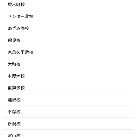
桜木町校
センター北校
あざみ野校
鶴見校
京急久里浜校
大和校
本厚木校
東戸塚校
藤沢校
平塚校
新潟校
富山校