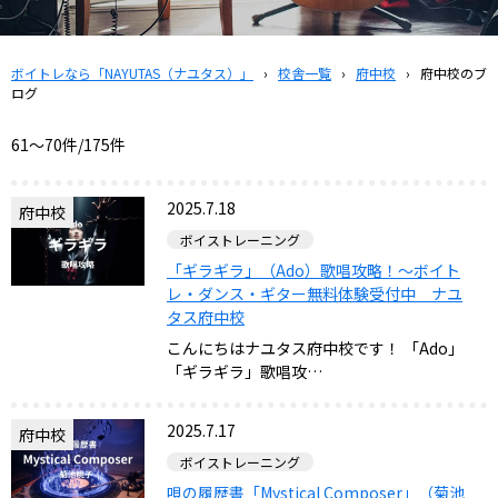
ボイトレなら「NAYUTAS（ナユタス）」
›
校舎一覧
›
府中校
›
府中校のブ
ログ
61〜70件/175件
2025.7.18
府中校
ボイストレーニング
「ギラギラ」（Ado）歌唱攻略！～ボイト
レ・ダンス・ギター無料体験受付中 ナユ
タス府中校
こんにちはナユタス府中校です！ 「Ado」
「ギラギラ」歌唱攻…
2025.7.17
府中校
ボイストレーニング
唄の履歴書「Mystical Composer」（菊池