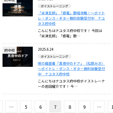
ボイストレーニング
「米津玄師」「感電」歌唱攻略！～ボイト
レ・ダンス・ギター無料体験受付中 ナユ
タス府中校
こんにちはナユタス府中校です！ 今回は
「米津玄師」「感電」歌…
2025.6.24
府中校
ボイストレーニング
唄の履歴書「真夜中のドア」（松原みき）
～ボイトレ・ダンス・ギター無料体験受付
中 ナユタス府中校
こんにちはナユタス府中校ボイストレーナ
ーの岩田耀介です！ 今…
…
5
6
7
8
9
…