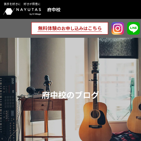
苦手を好きに 好きが得意に
府中校
府中校のブログ