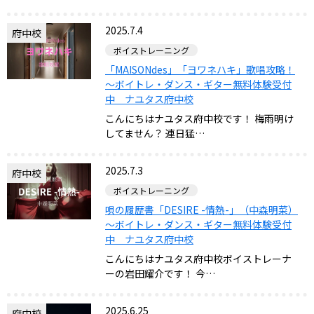
2025.7.4
府中校
ボイストレーニング
「MAISONdes」「ヨワネハキ」歌唱攻略！
～ボイトレ・ダンス・ギター無料体験受付
中 ナユタス府中校
こんにちはナユタス府中校です！ 梅雨明け
してません？ 連日猛…
2025.7.3
府中校
ボイストレーニング
唄の履歴書「DESIRE -情熱-」（中森明菜）
～ボイトレ・ダンス・ギター無料体験受付
中 ナユタス府中校
こんにちはナユタス府中校ボイストレーナ
ーの岩田耀介です！ 今…
2025.6.25
府中校