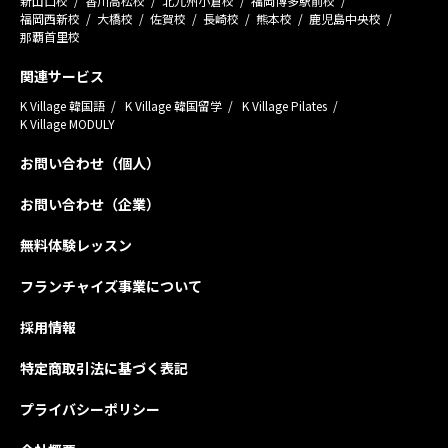
新山口校
香川高松校
北九州小倉校
福岡博多駅前校
福岡西新校
大橋校
佐賀校
長崎校
熊本校
鹿児島中央校
那覇首里校
関連サービス
K Village 韓国語
K Village 韓国留学
K Village Pilates
K Village MODULY
お問い合わせ（個人）
お問い合わせ（企業）
無料体験レッスン
フランチャイズ事業について
採用情報
特定商取引法に基づく表記
プライバシーポリシー