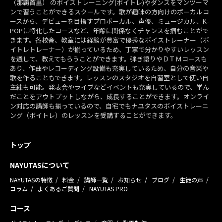
（那覇首里） のボイストレーニング(ボイトレ)やダンスをマンツーマ
ンで習うことができるスクールです。歌が趣味の方向けのボーカルコ
ースから、デビューを目指すプロボーカル、声優、ミュージカル、K-
POPに特化したコースなど、年齢に関係なくチャンスを掴むことがで
きます。各校舎、教室には経験が豊富で優秀なボイストレーナー（ボ
イトレトレーナー）が揃っているため、丁寧で分かりやすいレッスン
を通して、教えてもらうことができます。弾き語りやＤＴＭコースも
あり、作曲やレコーディング設備も充実しているため、自分の音楽や
歌を作ることもできます。レッスンのスタジオを自習室として使い自
主練も可能。発表会やライブなどイベントも充実しているので、学ん
だことをアウトプットしながら、成長することができます。オンライ
ン対応の講師も揃っているので、自宅でもナユタスのボイストレーニ
ング（ボイトレ）のレッスンを受講することができます。
トップ
NAYUTASについて
NAYUTASの特徴
料金
講師一覧
お知らせ
ブログ
生徒の声
コラム
よくあるご質問
NAYUTAS PRO
コース