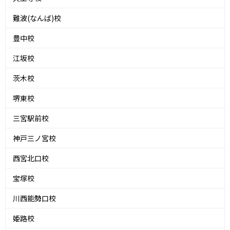
難波(なんば)校
豊中校
江坂校
茨木校
堺東校
三宮駅前校
神戸三ノ宮校
西宮北口校
宝塚校
川西能勢口校
姫路校