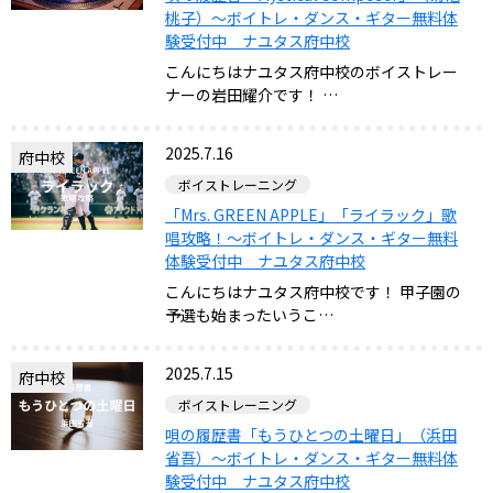
桃子）～ボイトレ・ダンス・ギター無料体
験受付中 ナユタス府中校
こんにちはナユタス府中校のボイストレー
ナーの岩田耀介です！ …
2025.7.16
府中校
ボイストレーニング
「Mrs. GREEN APPLE」「ライラック」歌
唱攻略！～ボイトレ・ダンス・ギター無料
体験受付中 ナユタス府中校
こんにちはナユタス府中校です！ 甲子園の
予選も始まったいうこ…
2025.7.15
府中校
ボイストレーニング
唄の履歴書「もうひとつの土曜日」（浜田
省吾）～ボイトレ・ダンス・ギター無料体
験受付中 ナユタス府中校