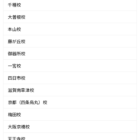
千種校
大曽根校
本山校
藤が丘校
御器所校
一宮校
四日市校
滋賀南草津校
京都（四条烏丸）校
梅田校
大阪京橋校
天王寺校