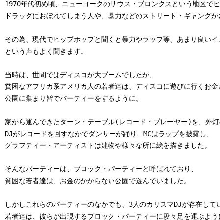
1970年代初め頃、ニューヨークのサウス・ブロンクスという地区でヒ
ドラッグにおぼれてしまう人や、暴力などのストリート・ギャングが
その為、現代でヒップホップと聞くと暴力やラップ等、あまり良いイメ
という声もよく聞きます。

当時は、世間ではディスコが大ブームでしたが、

貧困なアフリカ系アメリカ人の若者達は、ディスコに遊びに行くお金が
公園に集まり皆でパーティーをするように。

家から運んできたターン・テーブル(レコード・プレーヤー)を、外灯
DJがレコードを回すなかでダンサーが踊り、MCはラップを披露し、

グラフティー・アーティストは建物や様々な所に絵を描きました。

そんなパーティーは、ブロック・パーティーと呼ばれており、

貧困な若者達は、お金のかからない公園で遊んでいました。

しかしこれらのパーティーのなかでも、3人のカリスマDJが存在してい
若者達は、彼らが出現するブロック・パーティーに段々足を運ぶように