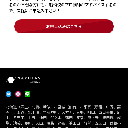
るのか不明な方にも、船橋校のプロ講師がアドバイスするの
で、気軽にお申込み下さい！
お申し込みはこちら
北海道（麻生、札幌、琴似）、宮城（仙台）、東京（新宿、中野、高
円寺、渋谷、北千住、門前仲町、大井町、巣鴨、町田、西日暮里、府
中、八王子、上野、神田、代々木、蒲田、原宿、恵比寿、飯田橋、成
増、池袋、要町、大山、練馬、調布、浜田山、経堂、五反田、武蔵小