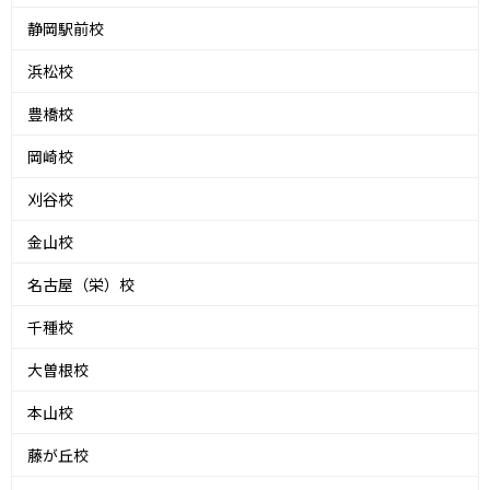
静岡駅前校
浜松校
豊橋校
岡崎校
刈谷校
金山校
名古屋（栄）校
千種校
大曽根校
本山校
藤が丘校