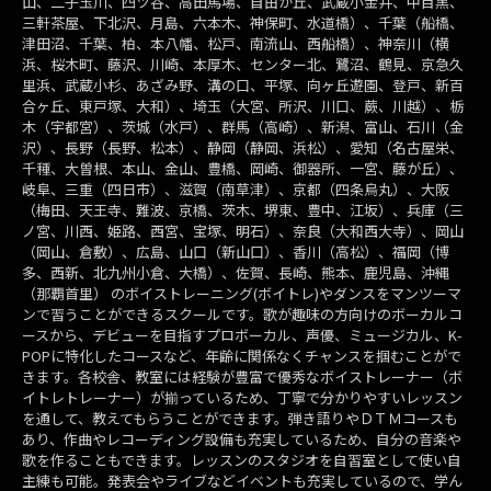
山、二子玉川、四ツ谷、高田馬場、自由が丘、武蔵小金井、中目黒、
三軒茶屋、下北沢、月島、六本木、神保町、水道橋）、千葉（船橋、
津田沼、千葉、柏、本八幡、松戸、南流山、西船橋）、神奈川（横
浜、桜木町、藤沢、川崎、本厚木、センター北、鷺沼、鶴見、京急久
里浜、武蔵小杉、あざみ野、溝の口、平塚、向ヶ丘遊園、登戸、新百
合ヶ丘、東戸塚、大和）、埼玉（大宮、所沢、川口、蕨、川越）、栃
木（宇都宮）、茨城（水戸）、群馬（高崎）、新潟、富山、石川（金
沢）、長野（長野、松本）、静岡（静岡、浜松）、愛知（名古屋栄、
千種、大曽根、本山、金山、豊橋、岡崎、御器所、一宮、藤が丘）、
岐阜、三重（四日市）、滋賀（南草津）、京都（四条烏丸）、大阪
（梅田、天王寺、難波、京橋、茨木、堺東、豊中、江坂）、兵庫（三
ノ宮、川西、姫路、西宮、宝塚、明石）、奈良（大和西大寺）、岡山
（岡山、倉敷）、広島、山口（新山口）、香川（高松）、福岡（博
多、西新、北九州小倉、大橋）、佐賀、長崎、熊本、鹿児島、沖縄
（那覇首里） のボイストレーニング(ボイトレ)やダンスをマンツーマ
ンで習うことができるスクールです。歌が趣味の方向けのボーカルコ
ースから、デビューを目指すプロボーカル、声優、ミュージカル、K-
POPに特化したコースなど、年齢に関係なくチャンスを掴むことがで
きます。各校舎、教室には経験が豊富で優秀なボイストレーナー（ボ
イトレトレーナー）が揃っているため、丁寧で分かりやすいレッスン
を通して、教えてもらうことができます。弾き語りやＤＴＭコースも
あり、作曲やレコーディング設備も充実しているため、自分の音楽や
歌を作ることもできます。レッスンのスタジオを自習室として使い自
主練も可能。発表会やライブなどイベントも充実しているので、学ん