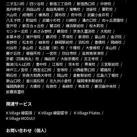
二子玉川校
四ツ谷校
新宿三丁目校
新宿西口校
中野校
高円寺校
浜田山校
高田馬場校
巣鴨校
池袋校
要町校
大山校
成増校
練馬校
調布校
府中校
武蔵小金井校
八王子校
町田校
武蔵小杉校
川崎校
溝の口校
向ヶ丘遊園校
登戸校
新百合ヶ丘校
鷺沼校
横浜駅前校
桜木町校
センター北校
あざみ野校
鶴見校
京急久里浜校
大和校
本厚木校
東戸塚校
藤沢校
平塚校
新潟校
富山校
金沢校
長野校
松本校
岐阜校
静岡駅前校
浜松校
豊橋校
岡崎校
刈谷校
金山校
名古屋（栄）校
千種校
大曽根校
本山校
藤が丘校
御器所校
一宮校
四日市校
滋賀南草津校
京都（四条烏丸）校
梅田校
大阪京橋校
天王寺校
難波(なんば)校
豊中校
江坂校
茨木校
堺東校
三宮駅前校
神戸三ノ宮校
西宮北口校
宝塚校
川西能勢口校
姫路校
明石校
奈良大和西大寺校
岡山校
倉敷駅前校
広島八丁堀校
新山口校
香川高松校
北九州小倉校
福岡博多駅前校
福岡西新校
大橋校
佐賀校
長崎校
熊本校
鹿児島中央校
那覇首里校
関連サービス
K Village 韓国語
K Village 韓国留学
K Village Pilates
K Village MODULY
お問い合わせ（個人）