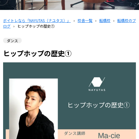
ボイトレなら「NAYUTAS（ナユタス）」
›
校舎一覧
›
船橋校
›
船橋校のブ
ログ
›
ヒップホップの歴史➀
ダンス
ヒップホップの歴史➀