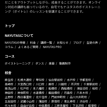
だことをアウトプットしながら、成長することができます。オンライ
ン対応の講師も揃っているので、自宅でもナユタスのボイストレーニ
ング（ボイトレ）のレッスンを受講することができます。
トップ
NAYUTASについて
NAYUTASの特徴
料金
講師一覧
お知らせ
ブログ
生徒の声
コラム
よくあるご質問
NAYUTAS PRO
コース
ボイストレーニング
ダンス
楽器
動画制作
校舎
麻生校
札幌大通校
琴似校
仙台駅前校
水戸校
宇都宮校
高崎校
大宮西口校
川口校
蕨校
川越校
所沢校
千葉駅前校
南流山校
松戸校
本八幡校
船橋校
西船橋校
津田沼校
柏校
神田校
神保町校
水道橋校
飯田橋校
月島校
六本木校
上野校
西日暮里校
北千住校
門前仲町校
品川大井町校
五反田校
武蔵小山校
蒲田校
原宿校
恵比寿校
渋谷校
代々木校
自由が丘校
中目黒校
三軒茶屋校
下北沢校
経堂校