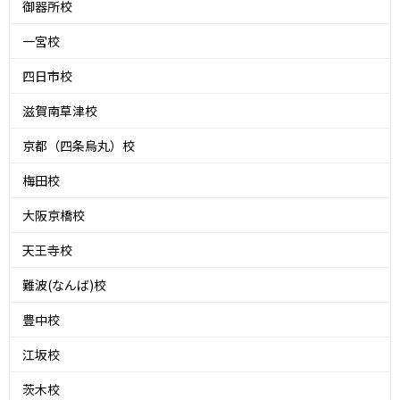
御器所校
一宮校
四日市校
滋賀南草津校
京都（四条烏丸）校
梅田校
大阪京橋校
天王寺校
難波(なんば)校
豊中校
江坂校
茨木校