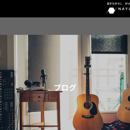
苦手を好きに 好
ブログ