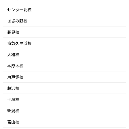
センター北校
あざみ野校
鶴見校
京急久里浜校
大和校
本厚木校
東戸塚校
藤沢校
平塚校
新潟校
富山校