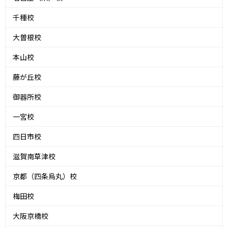
千種校
大曽根校
本山校
藤が丘校
御器所校
一宮校
四日市校
滋賀南草津校
京都（四条烏丸）校
梅田校
大阪京橋校