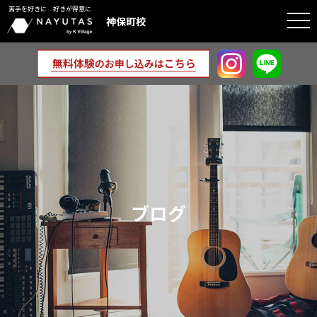
苦手を好きに 好きが得意に
togg
神保町校
navi
ブログ