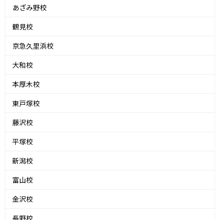
あざみ野校
鶴見校
京急久里浜校
大和校
本厚木校
東戸塚校
藤沢校
平塚校
新潟校
富山校
金沢校
長野校