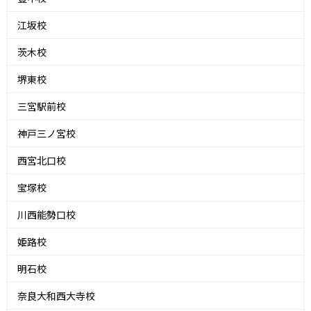
江坂校
茨木校
堺東校
三宮駅前校
神戸三ノ宮校
西宮北口校
宝塚校
川西能勢口校
姫路校
明石校
奈良大和西大寺校