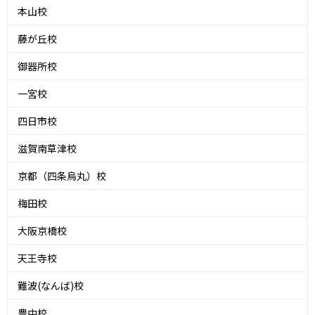
本山校
藤が丘校
御器所校
一宮校
四日市校
滋賀南草津校
京都（四条烏丸）校
梅田校
大阪京橋校
天王寺校
難波(なんば)校
豊中校