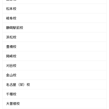
松本校
岐阜校
静岡駅前校
浜松校
豊橋校
岡崎校
刈谷校
金山校
名古屋（栄）校
千種校
大曽根校