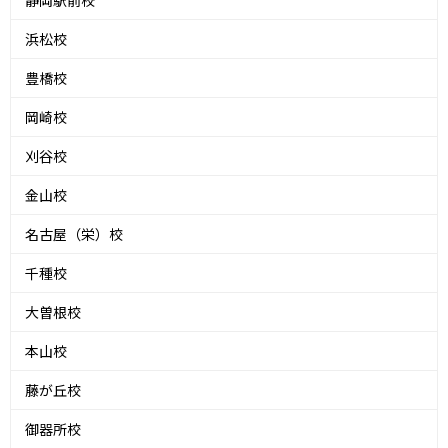
浜松校
豊橋校
岡崎校
刈谷校
金山校
名古屋（栄）校
千種校
大曽根校
本山校
藤が丘校
御器所校