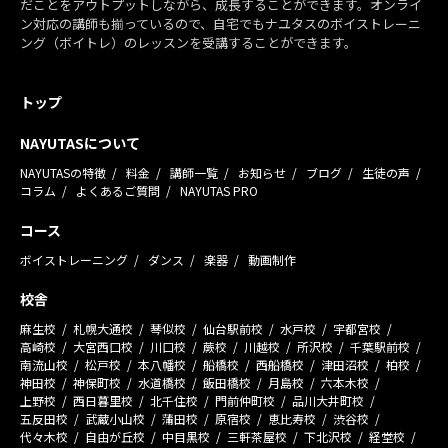
だことをアウトプットしながら、成長することができます。オンライ
ン対応の講師も揃っているので、自宅でもナユタスのボイストレーニ
ング（ボイトレ）のレッスンを受講することができます。
トップ
NAYUTASについて
NAYUTASの特徴
料金
講師一覧
お知らせ
ブログ
生徒の声
コラム
よくあるご質問
NAYUTAS PRO
コース
ボイストレーニング
ダンス
楽器
動画制作
校舎
麻生校
札幌大通校
琴似校
仙台駅前校
水戸校
宇都宮校
高崎校
大宮西口校
川口校
蕨校
川越校
所沢校
千葉駅前校
南流山校
松戸校
本八幡校
船橋校
西船橋校
津田沼校
柏校
神田校
神保町校
水道橋校
飯田橋校
月島校
六本木校
上野校
西日暮里校
北千住校
門前仲町校
品川大井町校
五反田校
武蔵小山校
蒲田校
原宿校
恵比寿校
渋谷校
代々木校
自由が丘校
中目黒校
三軒茶屋校
下北沢校
経堂校