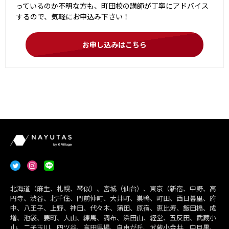
っているのか不明な方も、町田校の講師が丁寧にアドバイス
するので、気軽にお申込み下さい！
お申し込みはこちら
北海道（麻生、札幌、琴似）、宮城（仙台）、東京（新宿、中野、高
円寺、渋谷、北千住、門前仲町、大井町、巣鴨、町田、西日暮里、府
中、八王子、上野、神田、代々木、蒲田、原宿、恵比寿、飯田橋、成
増、池袋、要町、大山、練馬、調布、浜田山、経堂、五反田、武蔵小
山、二子玉川、四ツ谷、高田馬場、自由が丘、武蔵小金井、中目黒、