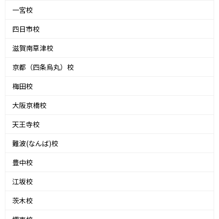
一宮校
四日市校
滋賀南草津校
京都（四条烏丸）校
梅田校
大阪京橋校
天王寺校
難波(なんば)校
豊中校
江坂校
茨木校