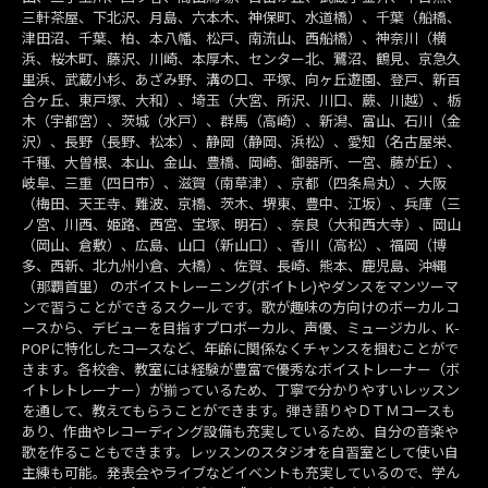
三軒茶屋、下北沢、月島、六本木、神保町、水道橋）、千葉（船橋、
津田沼、千葉、柏、本八幡、松戸、南流山、西船橋）、神奈川（横
浜、桜木町、藤沢、川崎、本厚木、センター北、鷺沼、鶴見、京急久
里浜、武蔵小杉、あざみ野、溝の口、平塚、向ヶ丘遊園、登戸、新百
合ヶ丘、東戸塚、大和）、埼玉（大宮、所沢、川口、蕨、川越）、栃
木（宇都宮）、茨城（水戸）、群馬（高崎）、新潟、富山、石川（金
沢）、長野（長野、松本）、静岡（静岡、浜松）、愛知（名古屋栄、
千種、大曽根、本山、金山、豊橋、岡崎、御器所、一宮、藤が丘）、
岐阜、三重（四日市）、滋賀（南草津）、京都（四条烏丸）、大阪
（梅田、天王寺、難波、京橋、茨木、堺東、豊中、江坂）、兵庫（三
ノ宮、川西、姫路、西宮、宝塚、明石）、奈良（大和西大寺）、岡山
（岡山、倉敷）、広島、山口（新山口）、香川（高松）、福岡（博
多、西新、北九州小倉、大橋）、佐賀、長崎、熊本、鹿児島、沖縄
（那覇首里） のボイストレーニング(ボイトレ)やダンスをマンツーマ
ンで習うことができるスクールです。歌が趣味の方向けのボーカルコ
ースから、デビューを目指すプロボーカル、声優、ミュージカル、K-
POPに特化したコースなど、年齢に関係なくチャンスを掴むことがで
きます。各校舎、教室には経験が豊富で優秀なボイストレーナー（ボ
イトレトレーナー）が揃っているため、丁寧で分かりやすいレッスン
を通して、教えてもらうことができます。弾き語りやＤＴＭコースも
あり、作曲やレコーディング設備も充実しているため、自分の音楽や
歌を作ることもできます。レッスンのスタジオを自習室として使い自
主練も可能。発表会やライブなどイベントも充実しているので、学ん