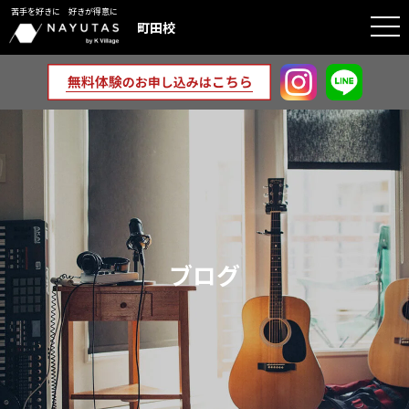
苦手を好きに 好きが得意に
togg
町田校
navi
ブログ