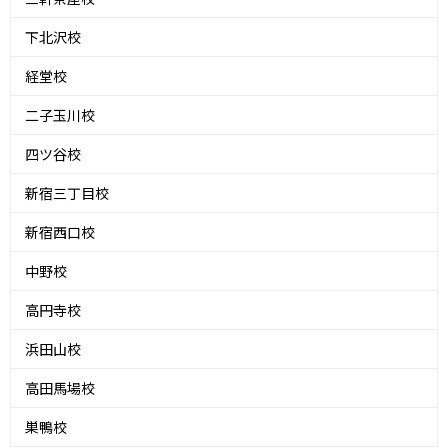
下北沢校
経堂校
二子玉川校
四ツ谷校
新宿三丁目校
新宿西口校
中野校
高円寺校
浜田山校
高田馬場校
巣鴨校