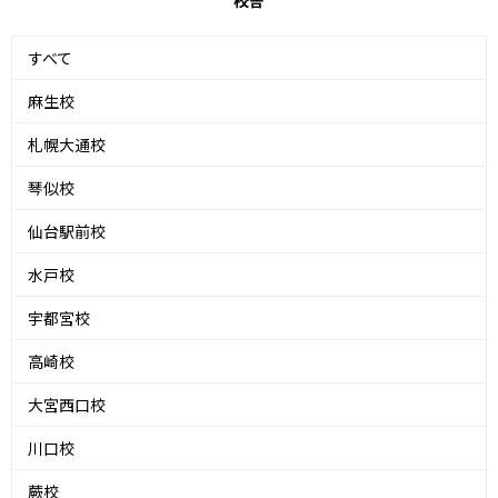
すべて
麻生校
札幌大通校
琴似校
仙台駅前校
水戸校
宇都宮校
高崎校
大宮西口校
川口校
蕨校