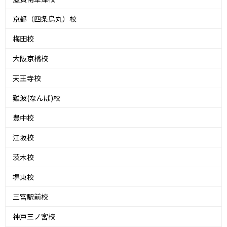
京都（四条烏丸）校
梅田校
大阪京橋校
天王寺校
難波(なんば)校
豊中校
江坂校
茨木校
堺東校
三宮駅前校
神戸三ノ宮校