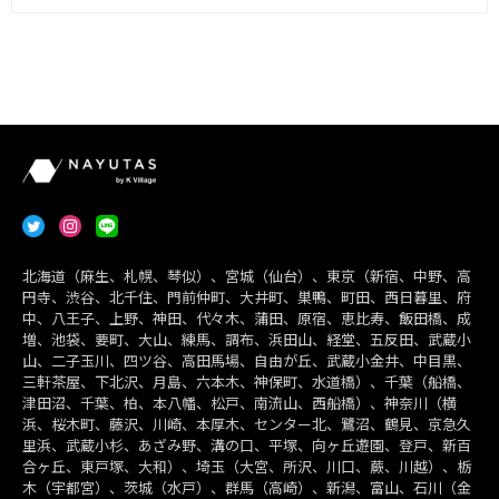
北海道（麻生、札幌、琴似）、宮城（仙台）、東京（新宿、中野、高
円寺、渋谷、北千住、門前仲町、大井町、巣鴨、町田、西日暮里、府
中、八王子、上野、神田、代々木、蒲田、原宿、恵比寿、飯田橋、成
増、池袋、要町、大山、練馬、調布、浜田山、経堂、五反田、武蔵小
山、二子玉川、四ツ谷、高田馬場、自由が丘、武蔵小金井、中目黒、
三軒茶屋、下北沢、月島、六本木、神保町、水道橋）、千葉（船橋、
津田沼、千葉、柏、本八幡、松戸、南流山、西船橋）、神奈川（横
浜、桜木町、藤沢、川崎、本厚木、センター北、鷺沼、鶴見、京急久
里浜、武蔵小杉、あざみ野、溝の口、平塚、向ヶ丘遊園、登戸、新百
合ヶ丘、東戸塚、大和）、埼玉（大宮、所沢、川口、蕨、川越）、栃
木（宇都宮）、茨城（水戸）、群馬（高崎）、新潟、富山、石川（金