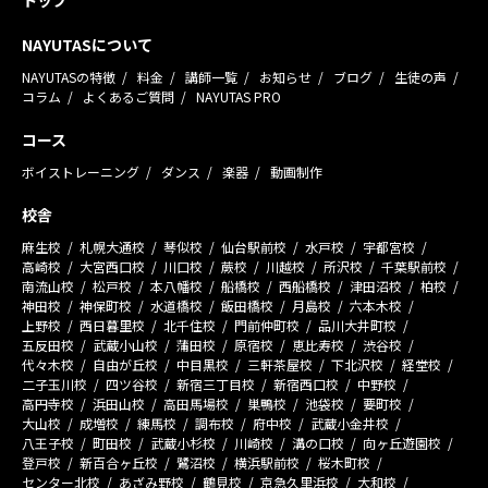
NAYUTASについて
NAYUTASの特徴
料金
講師一覧
お知らせ
ブログ
生徒の声
コラム
よくあるご質問
NAYUTAS PRO
コース
ボイストレーニング
ダンス
楽器
動画制作
校舎
麻生校
札幌大通校
琴似校
仙台駅前校
水戸校
宇都宮校
高崎校
大宮西口校
川口校
蕨校
川越校
所沢校
千葉駅前校
南流山校
松戸校
本八幡校
船橋校
西船橋校
津田沼校
柏校
神田校
神保町校
水道橋校
飯田橋校
月島校
六本木校
上野校
西日暮里校
北千住校
門前仲町校
品川大井町校
五反田校
武蔵小山校
蒲田校
原宿校
恵比寿校
渋谷校
代々木校
自由が丘校
中目黒校
三軒茶屋校
下北沢校
経堂校
二子玉川校
四ツ谷校
新宿三丁目校
新宿西口校
中野校
高円寺校
浜田山校
高田馬場校
巣鴨校
池袋校
要町校
大山校
成増校
練馬校
調布校
府中校
武蔵小金井校
八王子校
町田校
武蔵小杉校
川崎校
溝の口校
向ヶ丘遊園校
登戸校
新百合ヶ丘校
鷺沼校
横浜駅前校
桜木町校
センター北校
あざみ野校
鶴見校
京急久里浜校
大和校