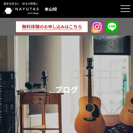
苦手を好きに 好きが得意に
togg
本山校
navi
ブログ