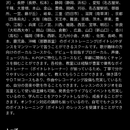
沢）、長野（長野、松本）、静岡（静岡、浜松）、愛知（名古屋栄、
千種、大曽根、本山、金山、豊橋、岡崎、刈谷、名古屋駅前、御器
所、一宮、藤が丘）、岐阜、三重（四日市）、滋賀（南草津）、京都
（四条烏丸）、大阪（梅田、天王寺、難波、京橋、茨木、堺東、豊
中、江坂）、兵庫（三ノ宮、川西、姫路、西宮、宝塚、明石）、奈良
（大和西大寺）、岡山（岡山、倉敷）、広島、山口（新山口）、香川
（高松）、福岡（博多、西新、北九州小倉、大橋）、佐賀、長崎、熊
本、鹿児島、沖縄（那覇首里） のボイストレーニング(ボイトレ)やダ
ンスをマンツーマンで習うことができるスクールです。歌が趣味の方
向けのボーカルコースから、デビューを目指すプロボーカル、声優、
ミュージカル、K-POPに特化したコースなど、年齢に関係なくチャン
スを掴むことができます。各校舎、教室には経験が豊富で優秀なボイ
ストレーナー（ボイトレトレーナー）が揃っているため、丁寧で分か
りやすいレッスンを通して、教えてもらうことができます。弾き語り
やＤＴＭコースもあり、作曲やレコーディング設備も充実しているた
め、自分の音楽や歌を作ることもできます。レッスンのスタジオを自
習室として使い自主練も可能。発表会やライブなどイベントも充実し
ているので、学んだことをアウトプットしながら、成長することがで
きます。オンライン対応の講師も揃っているので、自宅でもナユタス
のボイストレーニング（ボイトレ）のレッスンを受講することができ
ます。
トップ