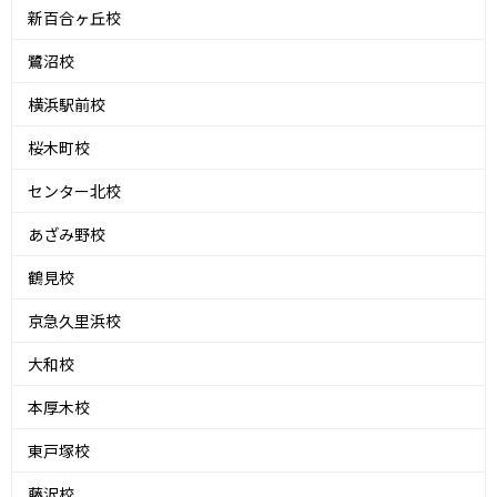
新百合ヶ丘校
鷺沼校
横浜駅前校
桜木町校
センター北校
あざみ野校
鶴見校
京急久里浜校
大和校
本厚木校
東戸塚校
藤沢校