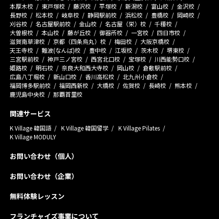
本厚木校
東戸塚校
藤沢校
平塚校
新潟校
富山校
金沢校
長野校
松本校
岐阜校
静岡駅前校
浜松校
豊橋校
岡崎校
刈谷校
名古屋駅前校
金山校
名古屋（栄）校
千種校
大曽根校
本山校
藤が丘校
御器所校
一宮校
四日市校
滋賀南草津校
京都（四条烏丸）校
梅田校
大阪京橋校
天王寺校
難波(なんば)校
豊中校
江坂校
茨木校
堺東校
三宮駅前校
神戸三ノ宮校
西宮北口校
宝塚校
川西能勢口校
姫路校
明石校
奈良大和西大寺校
岡山校
倉敷駅前校
広島八丁堀校
新山口校
香川高松校
北九州小倉校
福岡博多駅前校
福岡西新校
大橋校
佐賀校
長崎校
熊本校
鹿児島中央校
那覇首里校
関連サービス
K Village 韓国語
K Village 韓国留学
K Village Pilates
K Village MODULY
お問い合わせ（個人）
お問い合わせ（企業）
無料体験レッスン
フランチャイズ事業について