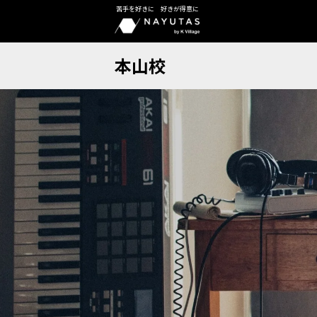
苦手を好きに 好きが得意に
本山校