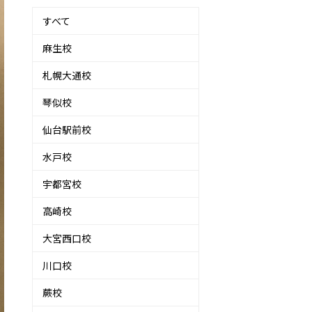
すべて
麻生校
札幌大通校
琴似校
仙台駅前校
水戸校
宇都宮校
高崎校
大宮西口校
川口校
蕨校