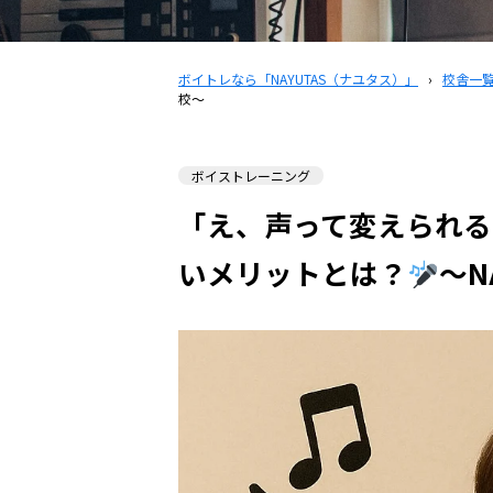
ボイトレなら「NAYUTAS（ナユタス）」
›
校舎一
校〜
ボイストレーニング
「え、声って変えられる
いメリットとは？
〜N