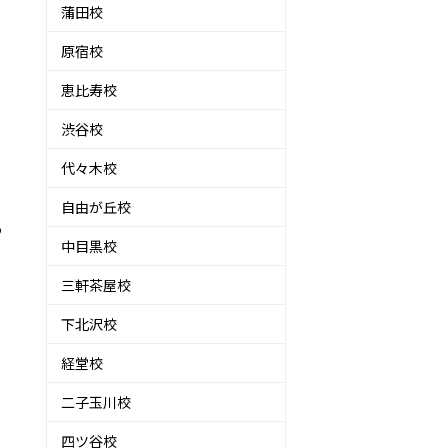
蒲田校
原宿校
恵比寿校
渋谷校
代々木校
自由が丘校
う
中目黒校
三軒茶屋校
下北沢校
経堂校
二子玉川校
四ツ谷校