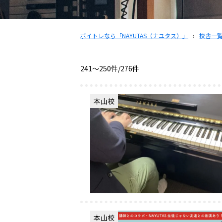
ボイトレなら「NAYUTAS（ナユタス）」
›
校舎一
241〜250件/276件
本山校
本山校