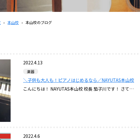
覧
›
本山校
›
本山校のブログ
2022.4.13
楽器
＼子供も大人も！ピアノはじめるなら／NAYUTAS本山校
こんにちは！ NAYUTAS本山校 校長 茄子川です！ さて…
2022.4.6