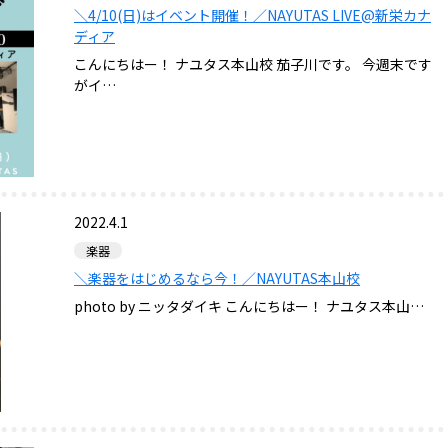
＼4/10(日)はイベント開催！／NAYUTAS LIVE@新栄カナ
ディア
こんにちはー！ ナユタス本山校 茄子川です。 今週末です
がイ…
2022.4.1
楽器
＼楽器をはじめるなら今！／NAYUTAS本山校
photo by ニッタダイキ こんにちはー！ ナユタス本山…