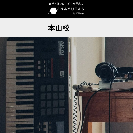
苦手を好きに 好きが得意に
本山校