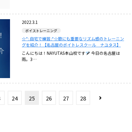
2022.3.1
ボイストレーニング
☆*:.自宅で練習.:*☆歌にも重要なリズム感のトレーニン
グを紹介！【名古屋のボイトレスクール ナユタス】
こんにちは！NAYUTAS本山校です
今日の名古屋は
雨。3…
3
24
25
26
27
28