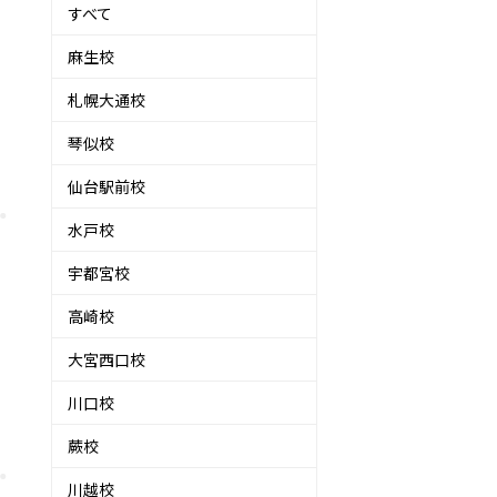
すべて
麻生校
札幌大通校
琴似校
仙台駅前校
水戸校
宇都宮校
高崎校
大宮西口校
川口校
蕨校
川越校