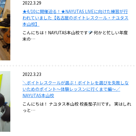
2022.3.29
★4/10に開催迫る！★NAYUTAS LIVEに向けた練習が行
われていました【名古屋のボイトレスクール・ナユタス
本山校】
こんにちは！NAYUTAS本山校です
何かと忙しい年度
末の…
2022.3.23
＼ボイトレスクールが選ぶ！ボイトレを選びを失敗しな
いためのポイント〜体験レッスンに行くまで編〜／
NAYUTAS本山校
こんにちは！ ナユタス本山校 校長茄子川です。 実はしれ
っと…