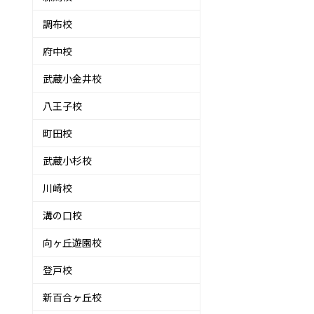
調布校
府中校
武蔵小金井校
八王子校
町田校
武蔵小杉校
川崎校
溝の口校
向ヶ丘遊園校
登戸校
新百合ヶ丘校