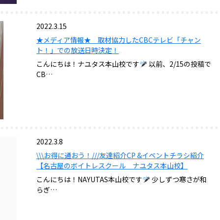
2022.3.15
★メディア情報★ 取材協力したCBCテレビ「チャン
ト！」での放送日時決定！
こんにちは！ナユタス本山校です
以前、2/15の投稿で
CB…
2022.3.8
\\\お得に通おう！///友達紹介CP &イベントチラシ紹介
【名古屋のボイトレスクール ナユタス本山校】
こんにちは！NAYUTAS本山校です
少しずつ寒さが和
らぎ…