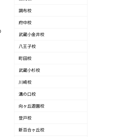
調布校
府中校
の
武蔵小金井校
八王子校
町田校
武蔵小杉校
川崎校
溝の口校
向ヶ丘遊園校
、
登戸校
新百合ヶ丘校