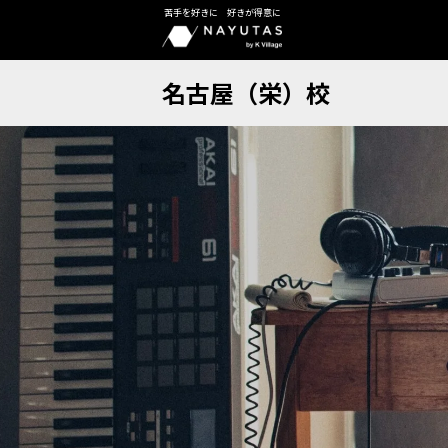
苦手を好きに 好きが得意に
名古屋（栄）校