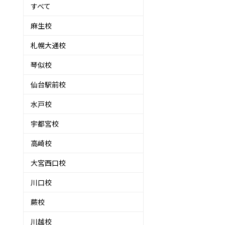
すべて
麻生校
札幌大通校
琴似校
仙台駅前校
水戸校
宇都宮校
高崎校
大宮西口校
川口校
蕨校
川越校