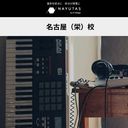
苦手を好きに 好きが得意に
名古屋（栄）校