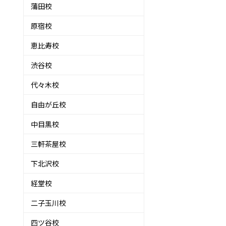
蒲田校
原宿校
恵比寿校
渋谷校
代々木校
自由が丘校
中目黒校
三軒茶屋校
下北沢校
経堂校
二子玉川校
四ツ谷校