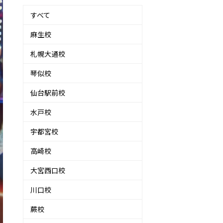
すべて
麻生校
札幌大通校
琴似校
仙台駅前校
水戸校
宇都宮校
高崎校
大宮西口校
川口校
蕨校