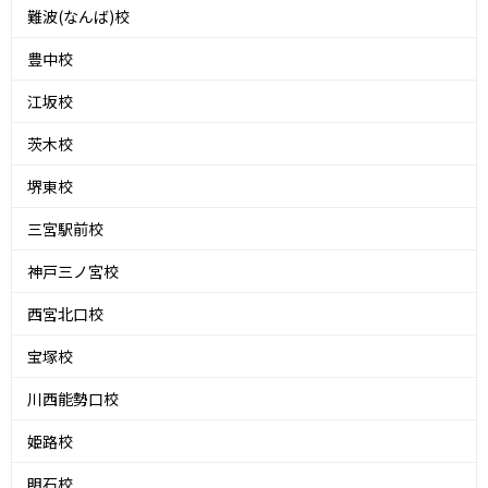
難波(なんば)校
豊中校
江坂校
茨木校
堺東校
三宮駅前校
神戸三ノ宮校
西宮北口校
宝塚校
川西能勢口校
姫路校
明石校