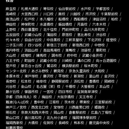
校舎
麻生校
札幌大通校
琴似校
仙台駅前校
水戸校
宇都宮校
高崎校
大宮西口校
川口校
蕨校
川越校
所沢校
千葉駅前校
南流山校
松戸校
本八幡校
船橋校
西船橋校
津田沼校
柏校
神田校
神保町校
水道橋校
飯田橋校
月島校
六本木校
上野校
西日暮里校
北千住校
門前仲町校
品川大井町校
五反田校
武蔵小山校
蒲田校
原宿校
恵比寿校
渋谷校
代々木校
自由が丘校
中目黒校
三軒茶屋校
下北沢校
経堂校
二子玉川校
四ツ谷校
新宿三丁目校
新宿西口校
中野校
高円寺校
浜田山校
高田馬場校
巣鴨校
池袋校
要町校
大山校
成増校
練馬校
調布校
府中校
武蔵小金井校
八王子校
町田校
武蔵小杉校
川崎校
溝の口校
向ヶ丘遊園校
登戸校
新百合ヶ丘校
鷺沼校
横浜駅前校
桜木町校
センター北校
あざみ野校
鶴見校
京急久里浜校
大和校
本厚木校
東戸塚校
藤沢校
平塚校
新潟校
富山校
金沢校
長野校
松本校
岐阜校
静岡駅前校
浜松校
豊橋校
岡崎校
刈谷校
金山校
名古屋（栄）校
千種校
大曽根校
本山校
藤が丘校
御器所校
一宮校
四日市校
滋賀南草津校
京都（四条烏丸）校
梅田校
大阪京橋校
天王寺校
難波(なんば)校
豊中校
江坂校
茨木校
堺東校
三宮駅前校
神戸三ノ宮校
西宮北口校
宝塚校
川西能勢口校
姫路校
明石校
奈良大和西大寺校
岡山校
倉敷駅前校
広島八丁堀校
新山口校
香川高松校
北九州小倉校
福岡博多駅前校
福岡西新校
大橋校
佐賀校
長崎校
熊本校
鹿児島中央校
那覇首里校