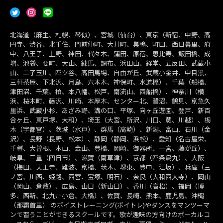
北海道（麻生、札幌、琴似）、宮城（仙台）、東京（新宿、中野、高
円寺、渋谷、北千住、門前仲町、大井町、巣鴨、町田、西日暮里、府
中、八王子、上野、神田、代々木、蒲田、原宿、恵比寿、飯田橋、成
増、池袋、要町、大山、練馬、調布、浜田山、経堂、五反田、武蔵小
山、二子玉川、四ツ谷、高田馬場、自由が丘、武蔵小金井、中目黒、
三軒茶屋、下北沢、月島、六本木、神保町、水道橋）、千葉（船橋、
津田沼、千葉、柏、本八幡、松戸、南流山、西船橋）、神奈川（横
浜、桜木町、藤沢、川崎、本厚木、センター北、鷺沼、鶴見、京急久
里浜、武蔵小杉、あざみ野、溝の口、平塚、向ヶ丘遊園、登戸、新百
合ヶ丘、東戸塚、大和）、埼玉（大宮、所沢、川口、蕨、川越）、栃
木（宇都宮）、茨城（水戸）、群馬（高崎）、新潟、富山、石川（金
沢）、長野（長野、松本）、静岡（静岡、浜松）、愛知（名古屋栄、
千種、大曽根、本山、金山、豊橋、岡崎、御器所、一宮、藤が丘）、
岐阜、三重（四日市）、滋賀（南草津）、京都（四条烏丸）、大阪
（梅田、天王寺、難波、京橋、茨木、堺東、豊中、江坂）、兵庫（三
ノ宮、川西、姫路、西宮、宝塚、明石）、奈良（大和西大寺）、岡山
（岡山、倉敷）、広島、山口（新山口）、香川（高松）、福岡（博
多、西新、北九州小倉、大橋）、佐賀、長崎、熊本、鹿児島、沖縄
（那覇首里） のボイストレーニング(ボイトレ)やダンスをマンツーマ
ンで習うことができるスクールです。歌が趣味の方向けのボーカルコ