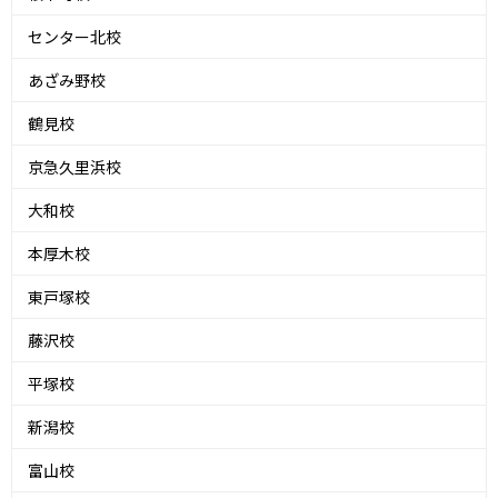
センター北校
あざみ野校
鶴見校
京急久里浜校
大和校
本厚木校
東戸塚校
藤沢校
平塚校
新潟校
富山校