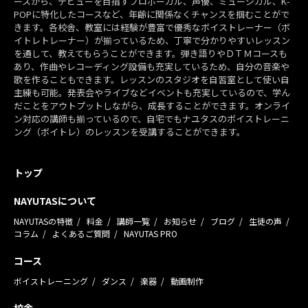
ースから、デビューを目指すプロボーカル、声優、ミュージカル、K-
POPに特化したコースなど、年齢に関係なくチャンスを掴むことがで
きます。各校舎、教室には経験が豊富で優秀なボイストレーナー（ボ
イトレトレーナー）が揃っているため、丁寧で分かりやすいレッスン
を通して、教えてもらうことができます。弾き語りやＤＴＭコースも
あり、作曲やレコーディング設備も充実しているため、自分の音楽や
歌を作ることもできます。レッスンのスタジオを自習室として使い自
主練も可能。発表会やライブなどイベントも充実しているので、学ん
だことをアウトプットしながら、成長することができます。オンライ
ン対応の講師も揃っているので、自宅でもナユタスのボイストレーニ
ング（ボイトレ）のレッスンを受講することができます。
トップ
NAYUTASについて
NAYUTASの特徴
料金
講師一覧
お知らせ
ブログ
生徒の声
コラム
よくあるご質問
NAYUTAS PRO
コース
ボイストレーニング
ダンス
楽器
動画制作