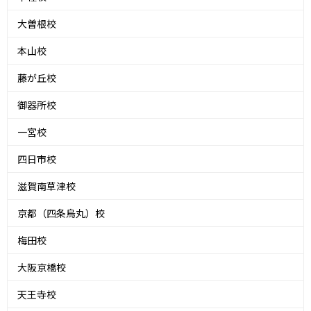
大曽根校
本山校
藤が丘校
御器所校
一宮校
四日市校
滋賀南草津校
京都（四条烏丸）校
梅田校
大阪京橋校
天王寺校