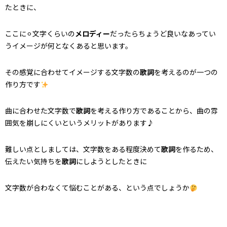
たときに、
ここに⚪︎文字くらいの
メロディー
だったらちょうど良いなあってい
うイメージが何となくあると思います。
その感覚に合わせてイメージする文字数の
歌詞
を考えるのが一つの
作り方です
曲に合わせた文字数で
歌詞
を考える作り方であることから、曲の雰
囲気を崩しにくいというメリットがあります♪
難しい点としましては、文字数をある程度決めて
歌詞
を作るため、
伝えたい気持ちを
歌詞
にしようとしたときに
文字数が合わなくて悩むことがある、という点でしょうか