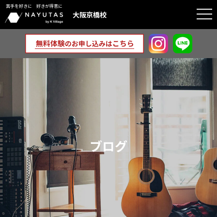
苦手を好きに 好きが得意に
togg
大阪京橋校
navi
ブログ