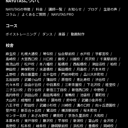
NAYUTASについて
NAYUTASの特徴
料金
講師一覧
お知らせ
ブログ
生徒の声
コラム
よくあるご質問
NAYUTAS PRO
コース
ボイストレーニング
ダンス
楽器
動画制作
校舎
麻生校
札幌大通校
琴似校
仙台駅前校
水戸校
宇都宮校
高崎校
大宮西口校
川口校
蕨校
川越校
所沢校
千葉駅前校
南流山校
松戸校
本八幡校
船橋校
西船橋校
津田沼校
柏校
神田校
神保町校
水道橋校
飯田橋校
月島校
六本木校
上野校
西日暮里校
北千住校
門前仲町校
品川大井町校
五反田校
武蔵小山校
蒲田校
原宿校
恵比寿校
渋谷校
代々木校
自由が丘校
中目黒校
三軒茶屋校
下北沢校
経堂校
二子玉川校
四ツ谷校
新宿三丁目校
新宿西口校
中野校
高円寺校
浜田山校
高田馬場校
巣鴨校
池袋校
要町校
大山校
成増校
練馬校
調布校
府中校
武蔵小金井校
八王子校
町田校
武蔵小杉校
川崎校
溝の口校
向ヶ丘遊園校
登戸校
新百合ヶ丘校
鷺沼校
横浜駅前校
桜木町校
センター北校
あざみ野校
鶴見校
京急久里浜校
大和校
本厚木校
東戸塚校
藤沢校
平塚校
新潟校
富山校
金沢校
長野校
松本校
岐阜校
静岡駅前校
浜松校
豊橋校
岡崎校