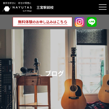
苦手を好きに 好きが得意に
togg
三宮駅前校
navi
ブログ