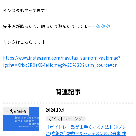
インスタもやってます！
先生達が歌ったり、踊ったり遊んだりしてまーす
リンクはこちら
↓↓↓
https://www.instagram.com/nayutas_sannomiyaekimae?
igsh=MXNxc3R0eXB4eHdmeg%3D%3D&utm_source=qr
関連記事
2024.10.9
三宮駅前校
ボイストレーニング
【ボイトレ・歌が上手くなる方法】③ブレ
ス(息継ぎ)腹式呼吸〜レッスンの出来事 神