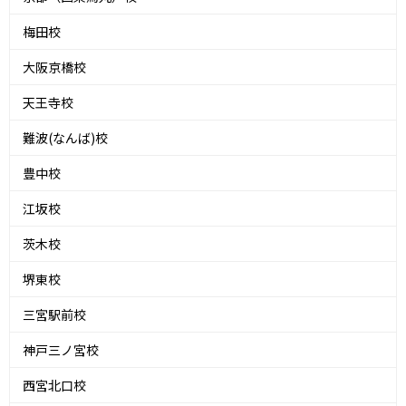
梅田校
大阪京橋校
天王寺校
難波(なんば)校
豊中校
江坂校
茨木校
堺東校
三宮駅前校
神戸三ノ宮校
西宮北口校