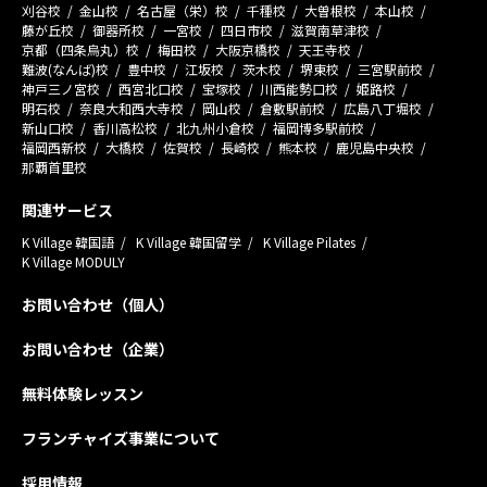
刈谷校
金山校
名古屋（栄）校
千種校
大曽根校
本山校
藤が丘校
御器所校
一宮校
四日市校
滋賀南草津校
京都（四条烏丸）校
梅田校
大阪京橋校
天王寺校
難波(なんば)校
豊中校
江坂校
茨木校
堺東校
三宮駅前校
神戸三ノ宮校
西宮北口校
宝塚校
川西能勢口校
姫路校
明石校
奈良大和西大寺校
岡山校
倉敷駅前校
広島八丁堀校
新山口校
香川高松校
北九州小倉校
福岡博多駅前校
福岡西新校
大橋校
佐賀校
長崎校
熊本校
鹿児島中央校
那覇首里校
関連サービス
K Village 韓国語
K Village 韓国留学
K Village Pilates
K Village MODULY
お問い合わせ（個人）
お問い合わせ（企業）
無料体験レッスン
フランチャイズ事業について
採用情報