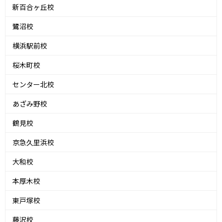
新百合ヶ丘校
鷺沼校
横浜駅前校
桜木町校
センター北校
あざみ野校
鶴見校
京急久里浜校
大和校
本厚木校
東戸塚校
藤沢校