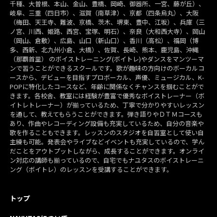
千種、大曽根、本山、金山、豊橋、岡崎、御器所、一宮、藤が丘）、
岐阜、三重（四日市）、滋賀（南草津）、京都（四条烏丸）、大阪
（梅田、天王寺、難波、京橋、茨木、堺東、豊中、江坂）、兵庫（三
ノ宮、川西、姫路、西宮、宝塚、明石）、奈良（大和西大寺）、岡山
（岡山、倉敷）、広島、山口（新山口）、香川（高松）、福岡（博
多、西新、北九州小倉、大橋）、佐賀、長崎、熊本、鹿児島、沖縄
（那覇首里） のボイストレーニング(ボイトレ)やダンスをマンツーマ
ンで習うことができるスクールです。歌が趣味の方向けのボーカルコ
ースから、デビューを目指すプロボーカル、声優、ミュージカル、K-
POPに特化したコースなど、年齢に関係なくチャンスを掴むことがで
きます。各校舎、教室には経験が豊富で優秀なボイストレーナー（ボ
イトレトレーナー）が揃っているため、丁寧で分かりやすいレッスン
を通して、教えてもらうことができます。弾き語りやＤＴＭコースも
あり、作曲やレコーディング設備も充実しているため、自分の音楽や
歌を作ることもできます。レッスンのスタジオを自習室として使い自
主練も可能。発表会やライブなどイベントも充実しているので、学ん
だことをアウトプットしながら、成長することができます。オンライ
ン対応の講師も揃っているので、自宅でもナユタスのボイストレーニ
ング（ボイトレ）のレッスンを受講することができます。
トップ