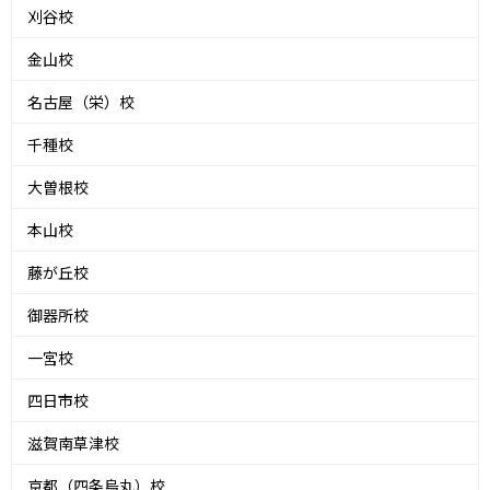
刈谷校
金山校
名古屋（栄）校
千種校
大曽根校
本山校
藤が丘校
御器所校
一宮校
四日市校
滋賀南草津校
京都（四条烏丸）校