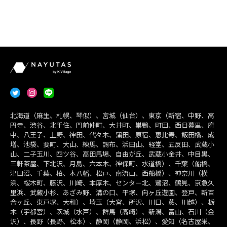
北海道（麻生、札幌、琴似）、宮城（仙台）、東京（新宿、中野、高
円寺、渋谷、北千住、門前仲町、大井町、巣鴨、町田、西日暮里、府
中、八王子、上野、神田、代々木、蒲田、原宿、恵比寿、飯田橋、成
増、池袋、要町、大山、練馬、調布、浜田山、経堂、五反田、武蔵小
山、二子玉川、四ツ谷、高田馬場、自由が丘、武蔵小金井、中目黒、
三軒茶屋、下北沢、月島、六本木、神保町、水道橋）、千葉（船橋、
津田沼、千葉、柏、本八幡、松戸、南流山、西船橋）、神奈川（横
浜、桜木町、藤沢、川崎、本厚木、センター北、鷺沼、鶴見、京急久
里浜、武蔵小杉、あざみ野、溝の口、平塚、向ヶ丘遊園、登戸、新百
合ヶ丘、東戸塚、大和）、埼玉（大宮、所沢、川口、蕨、川越）、栃
木（宇都宮）、茨城（水戸）、群馬（高崎）、新潟、富山、石川（金
沢）、長野（長野、松本）、静岡（静岡、浜松）、愛知（名古屋栄、