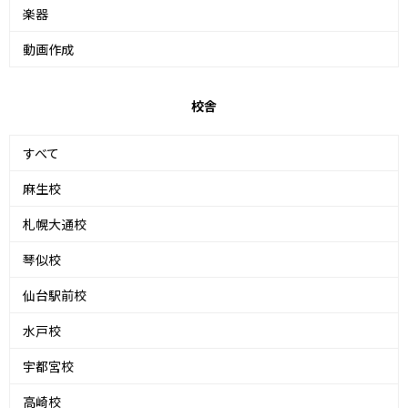
楽器
動画作成
校舎
すべて
麻生校
札幌大通校
琴似校
仙台駅前校
水戸校
宇都宮校
高崎校