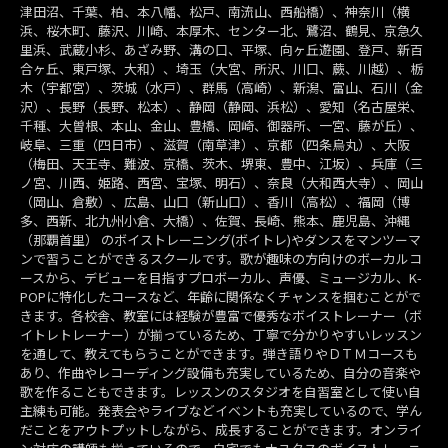
津田沼、千葉、柏、本八幡、松戸、南流山、西船橋）、神奈川（横
浜、桜木町、藤沢、川崎、本厚木、センター北、鷺沼、鶴見、京急久
里浜、武蔵小杉、あざみ野、溝の口、平塚、向ヶ丘遊園、登戸、新百
合ヶ丘、東戸塚、大和）、埼玉（大宮、所沢、川口、蕨、川越）、栃
木（宇都宮）、茨城（水戸）、群馬（高崎）、新潟、富山、石川（金
沢）、長野（長野、松本）、静岡（静岡、浜松）、愛知（名古屋栄、
千種、大曽根、本山、金山、豊橋、岡崎、御器所、一宮、藤が丘）、
岐阜、三重（四日市）、滋賀（南草津）、京都（四条烏丸）、大阪
（梅田、天王寺、難波、京橋、茨木、堺東、豊中、江坂）、兵庫（三
ノ宮、川西、姫路、西宮、宝塚、明石）、奈良（大和西大寺）、岡山
（岡山、倉敷）、広島、山口（新山口）、香川（高松）、福岡（博
多、西新、北九州小倉、大橋）、佐賀、長崎、熊本、鹿児島、沖縄
（那覇首里） のボイストレーニング(ボイトレ)やダンスをマンツーマ
ンで習うことができるスクールです。歌が趣味の方向けのボーカルコ
ースから、デビューを目指すプロボーカル、声優、ミュージカル、K-
POPに特化したコースなど、年齢に関係なくチャンスを掴むことがで
きます。各校舎、教室には経験が豊富で優秀なボイストレーナー（ボ
イトレトレーナー）が揃っているため、丁寧で分かりやすいレッスン
を通して、教えてもらうことができます。弾き語りやＤＴＭコースも
あり、作曲やレコーディング設備も充実しているため、自分の音楽や
歌を作ることもできます。レッスンのスタジオを自習室として使い自
主練も可能。発表会やライブなどイベントも充実しているので、学ん
だことをアウトプットしながら、成長することができます。オンライ