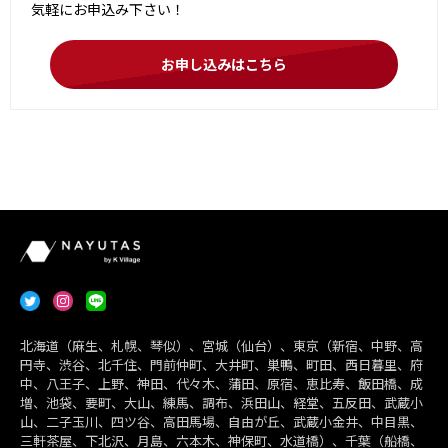
気軽にお申込み下さい！
お申し込みはこちら
北海道（麻生、札幌、琴似）、宮城（仙台）、東京（新宿、中野、高
円寺、渋谷、北千住、門前仲町、大井町、巣鴨、町田、西日暮里、府
中、八王子、上野、神田、代々木、蒲田、原宿、恵比寿、飯田橋、成
増、池袋、要町、大山、練馬、調布、浜田山、経堂、五反田、武蔵小
山、二子玉川、四ツ谷、高田馬場、自由が丘、武蔵小金井、中目黒、
三軒茶屋、下北沢、月島、六本木、神保町、水道橋）、千葉（船橋、