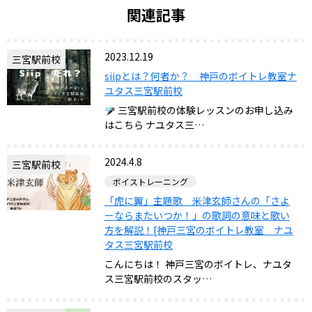
関連記事
2023.12.19
三宮駅前校
siipとは？何者か？ 神戸のボイトレ教室ナ
ユタス三宮駅前校
三宮駅前校の体験レッスンのお申し込み
はこちら ナユタス三…
2024.4.8
三宮駅前校
ボイストレーニング
「虎に翼」主題歌 米津玄師さんの「さよ
ーならまたいつか！」の歌詞の意味と歌い
方を解説！[神戸三宮のボイトレ教室 ナユ
タス三宮駅前校
こんにちは！ 神戸三宮のボイトレ、ナユタ
ス三宮駅前校のスタッ…