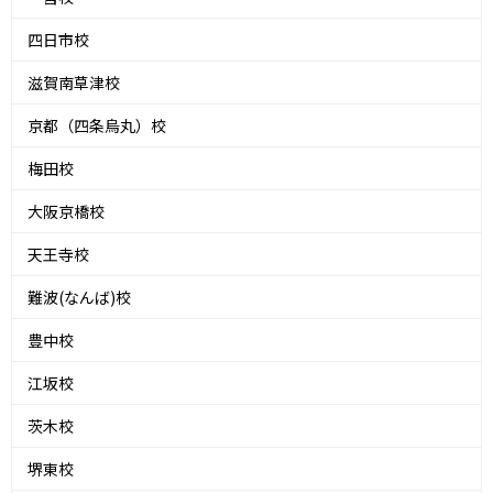
四日市校
滋賀南草津校
京都（四条烏丸）校
梅田校
大阪京橋校
天王寺校
難波(なんば)校
豊中校
江坂校
茨木校
堺東校