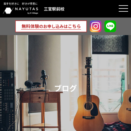
苦手を好きに 好きが得意に
togg
三宮駅前校
navi
ブログ