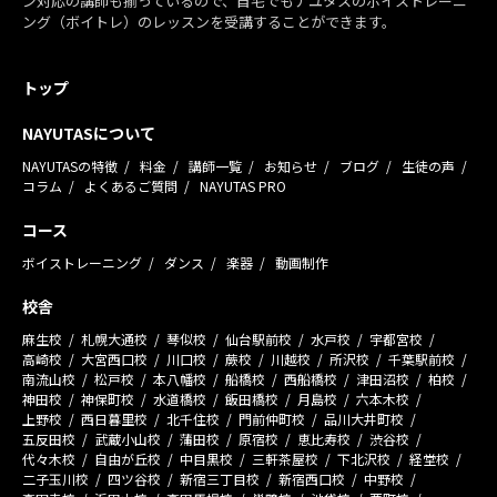
ン対応の講師も揃っているので、自宅でもナユタスのボイストレーニ
ング（ボイトレ）のレッスンを受講することができます。
トップ
NAYUTASについて
NAYUTASの特徴
料金
講師一覧
お知らせ
ブログ
生徒の声
コラム
よくあるご質問
NAYUTAS PRO
コース
ボイストレーニング
ダンス
楽器
動画制作
校舎
麻生校
札幌大通校
琴似校
仙台駅前校
水戸校
宇都宮校
高崎校
大宮西口校
川口校
蕨校
川越校
所沢校
千葉駅前校
南流山校
松戸校
本八幡校
船橋校
西船橋校
津田沼校
柏校
神田校
神保町校
水道橋校
飯田橋校
月島校
六本木校
上野校
西日暮里校
北千住校
門前仲町校
品川大井町校
五反田校
武蔵小山校
蒲田校
原宿校
恵比寿校
渋谷校
代々木校
自由が丘校
中目黒校
三軒茶屋校
下北沢校
経堂校
二子玉川校
四ツ谷校
新宿三丁目校
新宿西口校
中野校