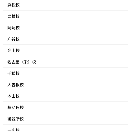
浜松校
豊橋校
岡崎校
刈谷校
金山校
名古屋（栄）校
千種校
大曽根校
本山校
藤が丘校
御器所校
一宮校