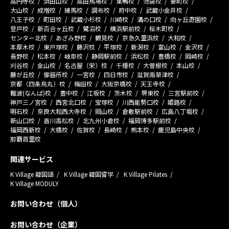
高円寺校
浜田山校
高田馬場校
巣鴨校
池袋校
要町校
大山校
成増校
練馬校
調布校
府中校
武蔵小金井校
八王子校
町田校
武蔵小杉校
川崎校
溝の口校
向ヶ丘遊園校
登戸校
新百合ヶ丘校
鷺沼校
横浜駅前校
桜木町校
センター北校
あざみ野校
鶴見校
京急久里浜校
大和校
本厚木校
東戸塚校
藤沢校
平塚校
新潟校
富山校
金沢校
長野校
松本校
岐阜校
静岡駅前校
浜松校
豊橋校
岡崎校
刈谷校
金山校
名古屋（栄）校
千種校
大曽根校
本山校
藤が丘校
御器所校
一宮校
四日市校
滋賀南草津校
京都（四条烏丸）校
梅田校
大阪京橋校
天王寺校
難波(なんば)校
豊中校
江坂校
茨木校
堺東校
三宮駅前校
神戸三ノ宮校
西宮北口校
宝塚校
川西能勢口校
姫路校
明石校
奈良大和西大寺校
岡山校
倉敷駅前校
広島八丁堀校
新山口校
香川高松校
北九州小倉校
福岡博多駅前校
福岡西新校
大橋校
佐賀校
長崎校
熊本校
鹿児島中央校
那覇首里校
関連サービス
K Village 韓国語
K Village 韓国留学
K Village Pilates
K Village MODULY
お問い合わせ（個人）
お問い合わせ（企業）