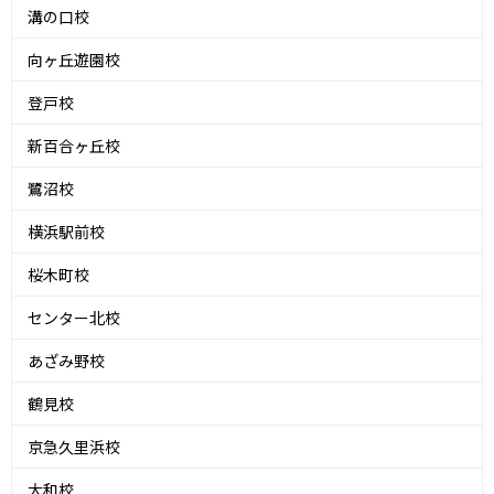
溝の口校
向ヶ丘遊園校
登戸校
新百合ヶ丘校
鷺沼校
横浜駅前校
桜木町校
センター北校
あざみ野校
鶴見校
京急久里浜校
大和校