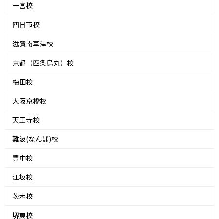
一宮校
四日市校
滋賀南草津校
京都（四条烏丸）校
梅田校
大阪京橋校
天王寺校
難波(なんば)校
豊中校
江坂校
茨木校
堺東校