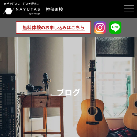
苦手を好きに 好きが得意に
togg
神保町校
navi
ブログ