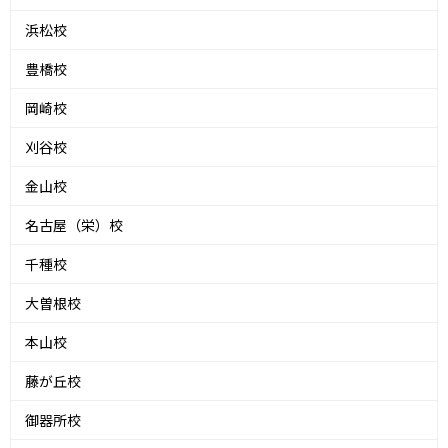
浜松校
豊橋校
岡崎校
刈谷校
金山校
名古屋（栄）校
千種校
大曽根校
本山校
藤が丘校
御器所校