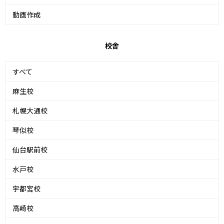
動画作成
校舎
すべて
麻生校
札幌大通校
琴似校
仙台駅前校
水戸校
宇都宮校
高崎校