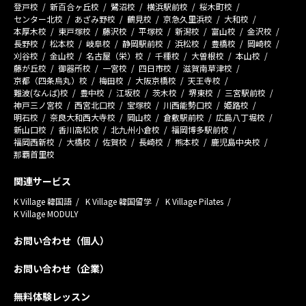
登戸校
新百合ヶ丘校
鷺沼校
横浜駅前校
桜木町校
センター北校
あざみ野校
鶴見校
京急久里浜校
大和校
本厚木校
東戸塚校
藤沢校
平塚校
新潟校
富山校
金沢校
長野校
松本校
岐阜校
静岡駅前校
浜松校
豊橋校
岡崎校
刈谷校
金山校
名古屋（栄）校
千種校
大曽根校
本山校
藤が丘校
御器所校
一宮校
四日市校
滋賀南草津校
京都（四条烏丸）校
梅田校
大阪京橋校
天王寺校
難波(なんば)校
豊中校
江坂校
茨木校
堺東校
三宮駅前校
神戸三ノ宮校
西宮北口校
宝塚校
川西能勢口校
姫路校
明石校
奈良大和西大寺校
岡山校
倉敷駅前校
広島八丁堀校
新山口校
香川高松校
北九州小倉校
福岡博多駅前校
福岡西新校
大橋校
佐賀校
長崎校
熊本校
鹿児島中央校
那覇首里校
関連サービス
K Village 韓国語
K Village 韓国留学
K Village Pilates
K Village MODULY
お問い合わせ（個人）
お問い合わせ（企業）
無料体験レッスン