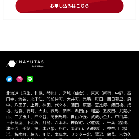
お申し込みはこちら
北海道（麻生、札幌、琴似）、宮城（仙台）、東京（新宿、中野、高
円寺、渋谷、北千住、門前仲町、大井町、巣鴨、町田、西日暮里、府
中、八王子、上野、神田、代々木、蒲田、原宿、恵比寿、飯田橋、成
増、池袋、要町、大山、練馬、調布、浜田山、経堂、五反田、武蔵小
山、二子玉川、四ツ谷、高田馬場、自由が丘、武蔵小金井、中目黒、
三軒茶屋、下北沢、月島、六本木、神保町、水道橋）、千葉（船橋、
津田沼、千葉、柏、本八幡、松戸、南流山、西船橋）、神奈川（横
浜、桜木町、藤沢、川崎、本厚木、センター北、鷺沼、鶴見、京急久