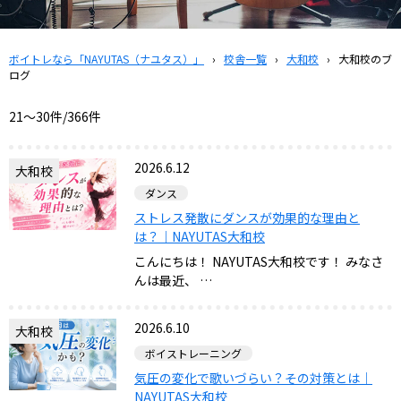
ボイトレなら「NAYUTAS（ナユタス）」
›
校舎一覧
›
大和校
›
大和校のブ
ログ
21〜30件/366件
2026.6.12
大和校
ダンス
ストレス発散にダンスが効果的な理由と
は？｜NAYUTAS大和校
こんにちは！ NAYUTAS大和校です！ みなさ
んは最近、 …
2026.6.10
大和校
ボイストレーニング
気圧の変化で歌いづらい？その対策とは｜
NAYUTAS大和校