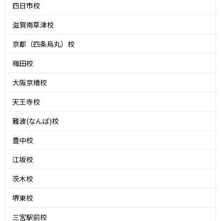
四日市校
滋賀南草津校
京都（四条烏丸）校
梅田校
大阪京橋校
天王寺校
難波(なんば)校
豊中校
江坂校
茨木校
堺東校
三宮駅前校