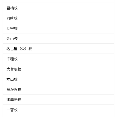
豊橋校
岡崎校
刈谷校
金山校
名古屋（栄）校
千種校
大曽根校
本山校
藤が丘校
御器所校
一宮校