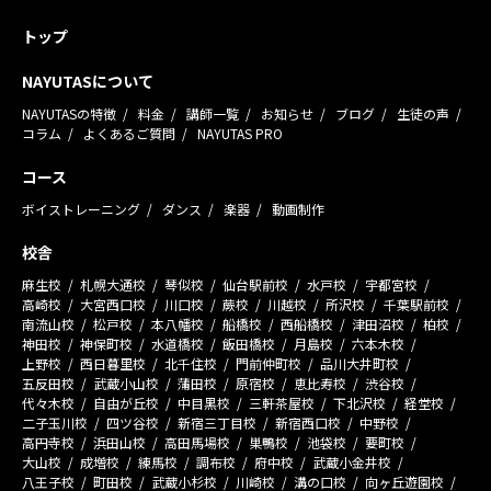
トップ
NAYUTASについて
NAYUTASの特徴
料金
講師一覧
お知らせ
ブログ
生徒の声
コラム
よくあるご質問
NAYUTAS PRO
コース
ボイストレーニング
ダンス
楽器
動画制作
校舎
麻生校
札幌大通校
琴似校
仙台駅前校
水戸校
宇都宮校
高崎校
大宮西口校
川口校
蕨校
川越校
所沢校
千葉駅前校
南流山校
松戸校
本八幡校
船橋校
西船橋校
津田沼校
柏校
神田校
神保町校
水道橋校
飯田橋校
月島校
六本木校
上野校
西日暮里校
北千住校
門前仲町校
品川大井町校
五反田校
武蔵小山校
蒲田校
原宿校
恵比寿校
渋谷校
代々木校
自由が丘校
中目黒校
三軒茶屋校
下北沢校
経堂校
二子玉川校
四ツ谷校
新宿三丁目校
新宿西口校
中野校
高円寺校
浜田山校
高田馬場校
巣鴨校
池袋校
要町校
大山校
成増校
練馬校
調布校
府中校
武蔵小金井校
八王子校
町田校
武蔵小杉校
川崎校
溝の口校
向ヶ丘遊園校