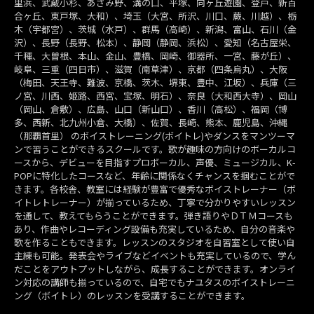
里浜、武蔵小杉、あざみ野、溝の口、平塚、向ヶ丘遊園、登戸、新百
合ヶ丘、東戸塚、大和）、埼玉（大宮、所沢、川口、蕨、川越）、栃
木（宇都宮）、茨城（水戸）、群馬（高崎）、新潟、富山、石川（金
沢）、長野（長野、松本）、静岡（静岡、浜松）、愛知（名古屋栄、
千種、大曽根、本山、金山、豊橋、岡崎、御器所、一宮、藤が丘）、
岐阜、三重（四日市）、滋賀（南草津）、京都（四条烏丸）、大阪
（梅田、天王寺、難波、京橋、茨木、堺東、豊中、江坂）、兵庫（三
ノ宮、川西、姫路、西宮、宝塚、明石）、奈良（大和西大寺）、岡山
（岡山、倉敷）、広島、山口（新山口）、香川（高松）、福岡（博
多、西新、北九州小倉、大橋）、佐賀、長崎、熊本、鹿児島、沖縄
（那覇首里） のボイストレーニング(ボイトレ)やダンスをマンツーマ
ンで習うことができるスクールです。歌が趣味の方向けのボーカルコ
ースから、デビューを目指すプロボーカル、声優、ミュージカル、K-
POPに特化したコースなど、年齢に関係なくチャンスを掴むことがで
きます。各校舎、教室には経験が豊富で優秀なボイストレーナー（ボ
イトレトレーナー）が揃っているため、丁寧で分かりやすいレッスン
を通して、教えてもらうことができます。弾き語りやＤＴＭコースも
あり、作曲やレコーディング設備も充実しているため、自分の音楽や
歌を作ることもできます。レッスンのスタジオを自習室として使い自
主練も可能。発表会やライブなどイベントも充実しているので、学ん
だことをアウトプットしながら、成長することができます。オンライ
ン対応の講師も揃っているので、自宅でもナユタスのボイストレーニ
ング（ボイトレ）のレッスンを受講することができます。